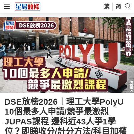
繁
简
DSE放榜2026︱理工大學PolyU
10個最多人申請/競爭最激烈
JUPAS課程 邊科近43人爭1學
位？即睇收分/計分方法/科目加權