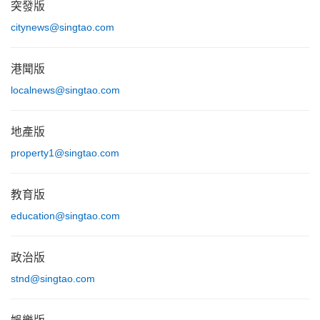
突發版
citynews@singtao.com
港聞版
localnews@singtao.com
地產版
property1@singtao.com
教育版
education@singtao.com
政治版
stnd@singtao.com