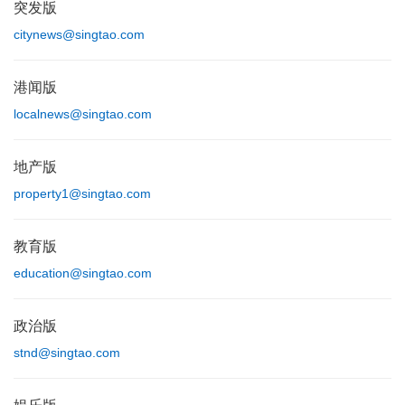
突发版
citynews@singtao.com
港闻版
localnews@singtao.com
地产版
property1@singtao.com
教育版
education@singtao.com
政治版
stnd@singtao.com