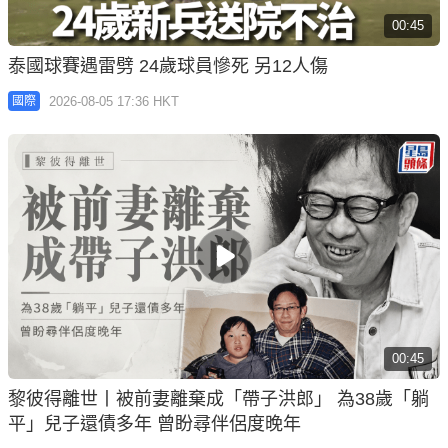
00:45
黎彼得離世丨被前妻離棄成「帶子洪郎」 為38歲「躺
平」兒子還債多年 曾盼尋伴侶度晚年
2026-08-05 15:55 HKT
娛樂
01:23