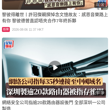
01:00
黎彼得離世丨許冠傑親撰悼念文憶故友：感恩音樂路上
有你 黎彼德曾直認唔夾合作7年終拆夥
2026-08-06 11:37 HKT
娛樂
00:59
網絡安全公司指逾20款路由器設後門 全部深圳一公司
製造