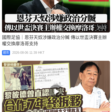
01:17
國際足協｜恩芬天奴涉嫌政治分贓 傳以世盃決賽主辦
權交換摩洛哥支持
2026-08-06 11:39 HKT
體育