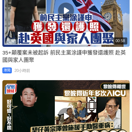
00:58
35+顛覆案未被起訴 前民主黨涂謹申獲發還護照 赴英
國與家人團聚
20小時前
港聞