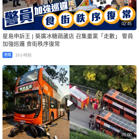
02:45
星島申訴王 | 葵廣冰糖葫蘆店 召集童黨「走數」 警員
加強巡邏 食街秩序復常
16小時前
港聞
01:00