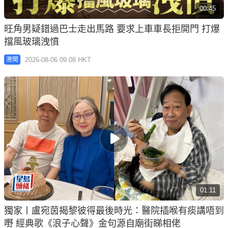
00:45
旺角男疑錯過巴士走出馬路 要求上車車長拒開門 打爆
擋風玻璃洩憤
2026-08-06 09:08 HKT
港聞
01:11
獨家丨盧宛茵揭黎彼得最後時光：醫院插喉有痰講唔到
嘢 經典歌《浪子心聲》金句源自廟街睇相佬