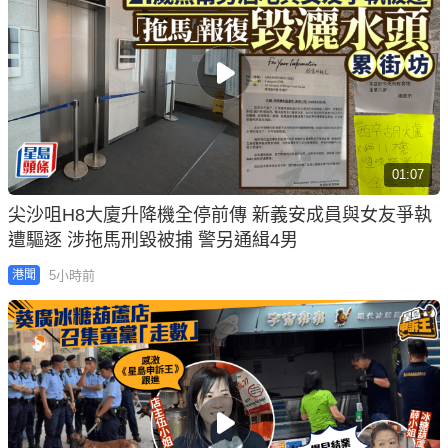
01:07
尖沙咀H8大廈升降機全停前傳 新義安成員與女友爭執
遭驅逐 涉拖馬刑毀被捕 警另通緝4男
5小時前
港聞