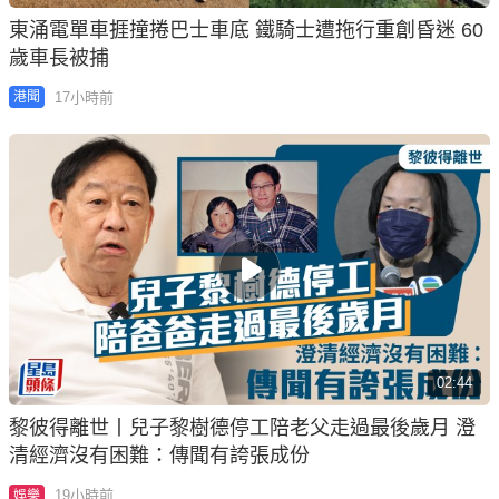
東涌電單車捱撞捲巴士車底 鐵騎士遭拖行重創昏迷 60
歲車長被捕
17小時前
港聞
02:44
黎彼得離世丨兒子黎樹德停工陪老父走過最後歲月 澄
清經濟沒有困難：傳聞有誇張成份
19小時前
娛樂