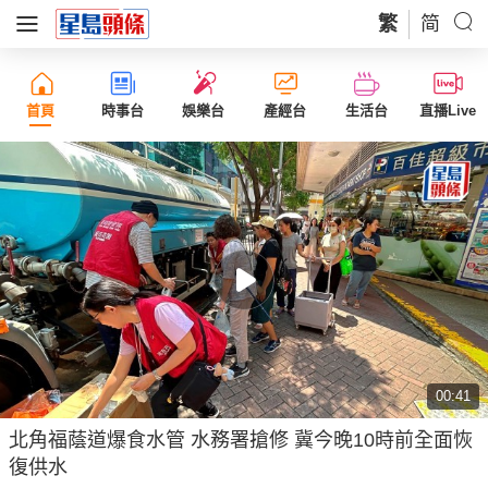
繁
简
首頁
時事台
娛樂台
產經台
生活台
直播Live
00:41
北角福蔭道爆食水管 水務署搶修 冀今晚10時前全面恢
復供水