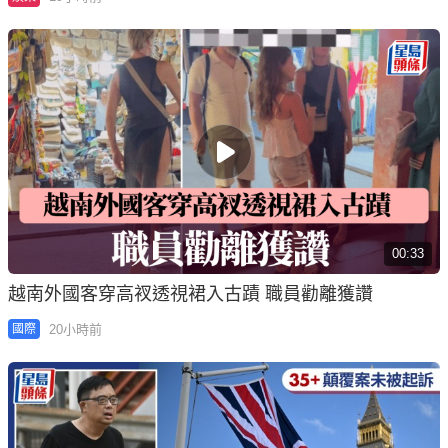
00:33
越南外國客穿高衩透視裙入古蹟 職員勸離獲讚
20小時前
國際