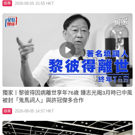
獨家丨黎彼得因病離世享年76歲 鍾志光揭3月時已中風
被封「鬼馬詞人」與許冠傑多合作
2026-08-05 14:57 HKT
娛樂
02:04
美食博覽｜下周四開鑼 首設甜品及Gelato主題 參展商
推1蚊玩遊戲贏鮑魚吸客
2026-08-05 10:18 HKT
港聞