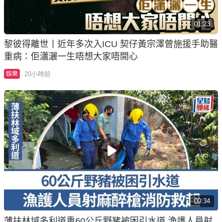
01:23
黎彼得離世丨近年多次入ICU 契仔黃宗澤曾施援手助醫
重病：佢瀟灑一生唔想大家唔開心
20小時前
娛樂
00:34
薄扶林域多利道重60公斤野豬被困引水道 漁護人員射