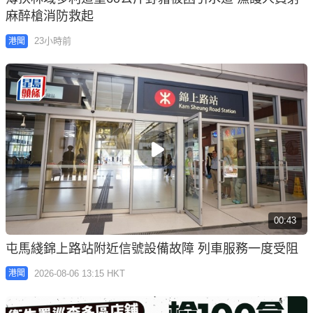
麻醉槍消防救起
23小時前
港聞
00:43
屯馬綫錦上路站附近信號設備故障 列車服務一度受阻
2026-08-06 13:15 HKT
港聞