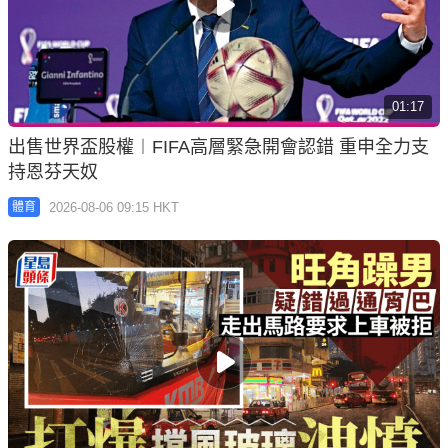
01:17
出售世界盃股權︱FIFA高層緊急開會認錯 重申全力支
持恩芬天奴
2026-08-06 09:15 HKT
體育