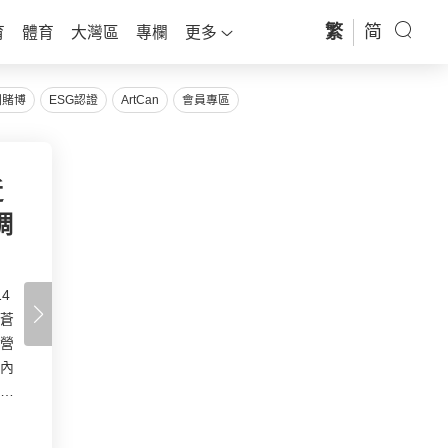
繁
简
育
體育
大灣區
專欄
更多
圍賭博
ESG認證
ArtCan
會員專區
傑
：
黎
作
詞
名
因
光
透露
身
，家