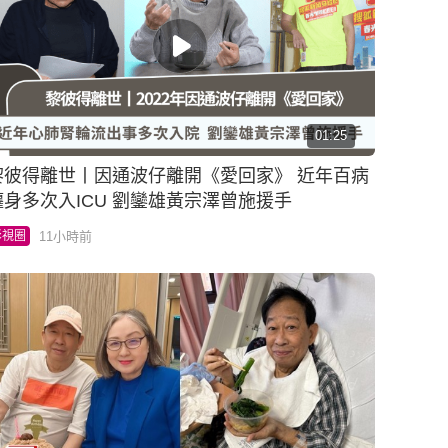
01:25
彼得離世丨因通波仔離開《愛回家》 近年百病
纏身多次入ICU 劉鑾雄黃宗澤曾施援手
11小時前
影視圈