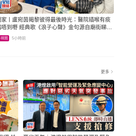
獨家丨盧宛茵揭黎彼得最後時光：醫院插喉有痰
 經典歌《浪子心聲》金句源自廟街睇相
佬
5小時前
影視圈
更多