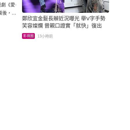
劇《愛·
巢後，近
鄭欣宜金髮長辮近況曝光 舉V字手勢
後一次錄
笑容燦爛 曾親口證實「就快」復出
影片，是
13小時前
影視圈