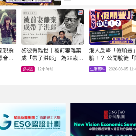
人低調處理黎彼得的喪事。 黎彼
對許冠傑心存感恩 有「鬼馬填詞
人」之稱的黎彼得在70年代與和
冠傑成為最佳曲詞組合，當中聯
作的金曲《浪子心聲》至今仍是
之作！許冠傑今日
傑親撰
黎彼得離世丨被前妻離棄
港人反擊「假順豐
恩音樂
成「帶子洪郎」 為38歲
騙！？ 公開騙徒「
直認唔
「躺平」兒子還債多年 曾
密」 網民聯手玩謝
12小時前
2026-08-05 11
影視圈
生活百科
盼尋伴侶度晚年
緬甸語