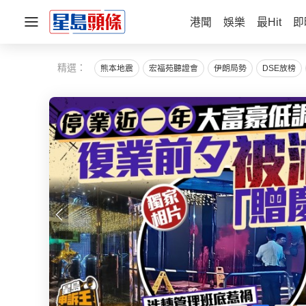
港聞
娛樂
最Hit
即
精選：
熊本地震
宏福苑聽證會
伊朗局勢
DSE放榜
近
調
業
」
14
優蒼
料營
跟內
停
道
幕