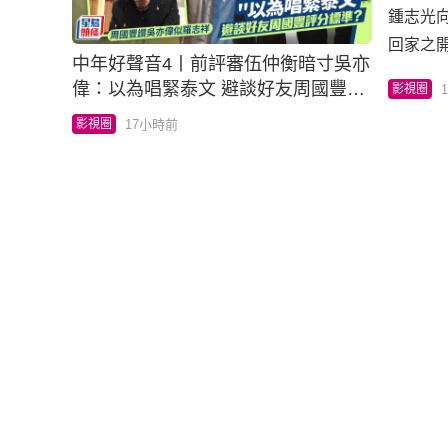
鍾志光
回家之
中年好聲音4丨前評審伍仲衡暗寸吳亦
年轉戰Y
偉：以為唱緊泰文 避談好友周國豐評
影視圈
影節目
分標準？
17小時前
影視圈
在6月1