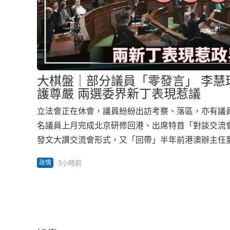
大棋盤｜部分議員「零發言」 李慧
護尊嚴 兩選委界新丁表現惹議
立法會正在休會，議員紛紛出訪考察、落區，亦有議員
名議員上月完成北京研修回港、出席特首「對談交流
發文大讚交流會形式，又「回帶」半年前港澳辦主任
政主導」的講話，成為另一道政治風景線。 行政主導
3小時前
政情
導人去年底聽取李家超述職、提出「堅持和完善行政
實現良政善治的重要原則。政圈近日再次捲起「學習