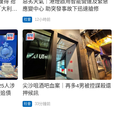
得 拾
惡劣天氣｜港燈啟用智能營運及緊急
應變中心 助突發事故下迅速搶修
12小時前
社會
5人涉
尖沙咀酒吧血案｜再多4男被控謀殺還
油追債
押候訊
33分鐘前
社會