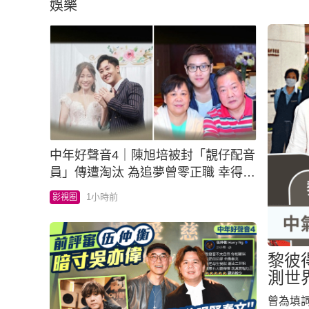
娛樂
中年好聲音4｜陳旭培被封「靚仔配音
員」傳遭淘汰 為追夢曾零正職 幸得老
婆支持狂放閃
1小時前
影視圈
黎彼
曾為填詞