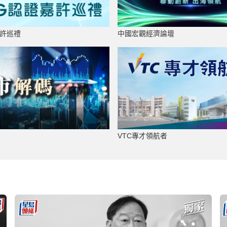
中國宏觀經濟論壇
嘉許巡禮
VTC專才領航者