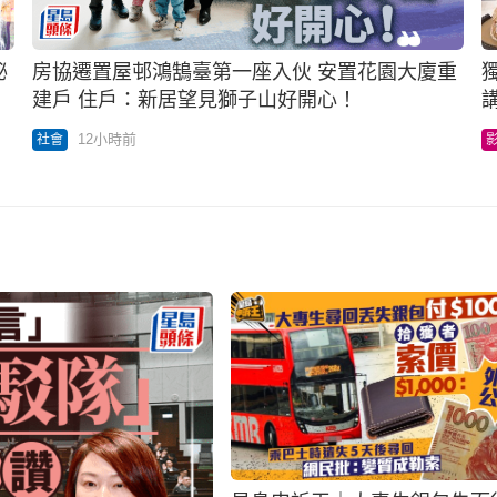
秘
房協遷置屋邨鴻鵠臺第一座入伙 安置花園大廈重
建戶 住戶：新居望見獅子山好開心！
講唔到嘢
12小時前
社會