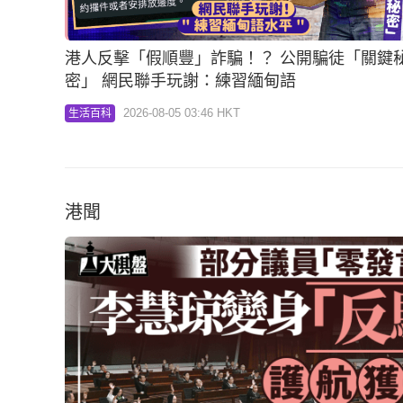
港人反擊「假順豐」詐騙！？ 公開騙徒「關鍵
密」 網民聯手玩謝：練習緬甸語
2026-08-05 03:46 HKT
生活百科
港聞