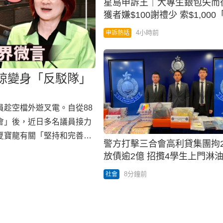
星島申訴王｜大專生銀包失而復
獲者嫌$100謝禮少 索$1,000「大利
是」
4小時前
申訴熱話
琼變身「反駁隊」
趁空檔外遊叉電。自從88
會」後，近日多名議員接力
夏寶龍有關「堅持和完善行
警方打擊三合會高利貸集團拘2
雖非新事物，但自從國家領
放債逾2億 招攬4學生上門淋
主導」後，已成為推動香港
8分鐘前
社會