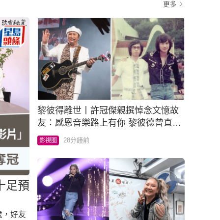
更多
黎彼得離世丨許冠傑親撰悼念文憶故
友：感恩音樂路上有你 黎彼德曾直認
唔夾合作7年終拆夥
28分鐘前
影視圈
十足預
歲，好友