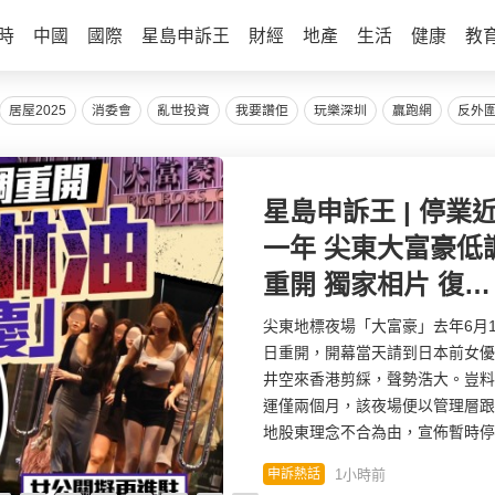
時
中國
國際
星島申訴王
財經
地產
生活
健康
教
居屋2025
消委會
亂世投資
我要讚佢
玩樂深圳
贏跑網
反外
黎彼得離世丨許冠
親撰悼念文憶故友
感恩音樂路上有你 
彼德曾直認唔夾合
黎彼得離世丨香港樂壇殿堂級填
7年終拆夥
人、資深演員黎彼得（Peter、原
黎成就）於昨日早上（8月5日）
病離世，享年76歲。其好友鍾志
向《星島頭條》獨家證實死訊，
黎彼得自今年3月已因中風臥床，
29分鐘前
影視圈
體機能逐漸衰退，最終與世長辭