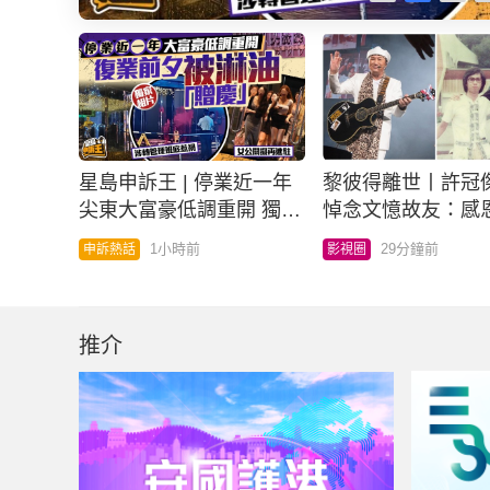
收
重
文
然重
等均
星島申訴王 | 停業近一年
黎彼得離世丨許冠
尖東大富豪低調重開 獨家
悼念文憶故友：感
相片 復業前夕被淋油「贈
路上有你 黎彼德曾
1小時前
29分鐘前
申訴熱話
影視圈
慶」
夾合作7年終拆夥
推介