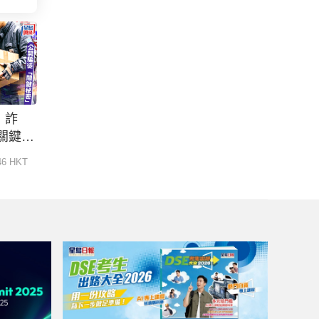
得
許
手合
經典
00:40
」詐
無品食客掟錢落地埋單 服
中國預製屋熱銷美澳
關鍵秘
務員照辦煮碗找贖獲讚：
婦22萬購750呎兩房
：練習
幹得漂亮︱有片
地基直接組裝 實測
:46 HKT
5小時前
6小時前
即時中國
海外置業
激讚「重來一次都