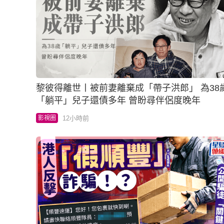
黎彼得離世丨被前妻離棄成「帶子洪郎」 為38歲
「躺平」兒子還債多年 曾盼尋伴侶度晚年
12小時前
影視圈