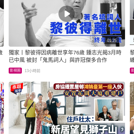
01:25
獨家丨黎彼得因病離世享年76歲 鍾志光揭3月時
黎
已中風 被封「鬼馬詞人」與許冠傑多合作
13小時前
影視圈