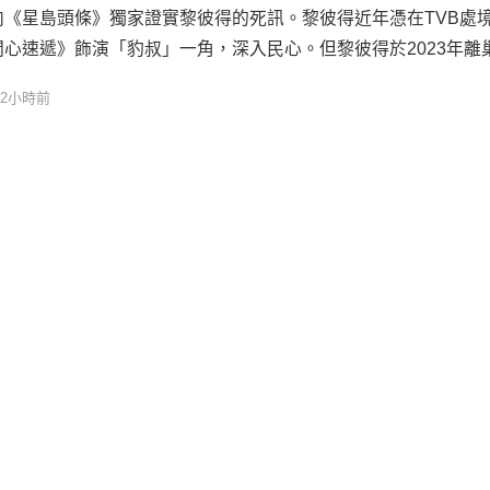
向《星島頭條》獨家證實黎彼得的死訊。黎彼得近年憑在TVB處境
開心速遞》飾演「豹叔」一角，深入民心。但黎彼得於2023年離
ouTube頻道，與鍾志光主持節目《玖噏秘笈》。據悉黎彼得最
12小時前
《玖噏秘笈》於3月9日，而《玖噏秘笈》最近一次更新黎彼得的
1日，片中他更大膽