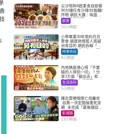
學
尖沙咀$69起素食自助餐
香
90分鐘任食沙律/炒飯麵/
炸物 網民大讚：味道
技
好，環境闊落
飲食
10小時前
小學畢業30年突約月月
S
聚會 過度熱情惹人質疑
另有目的 網民拆解「扮
熟」4大動機｜Juicy叮
時事熱話
8小時前
內地媽居港心得「不要
臉的人得到一切」！分
享3方面「豁出去」有著
數 網民：你好厲害
生活百科
5小時前
陳志雲哽咽憶亡母離世
自責一決定間接害死至
親 未完成「最後通話」
一生遺憾
影視圈
13小時前