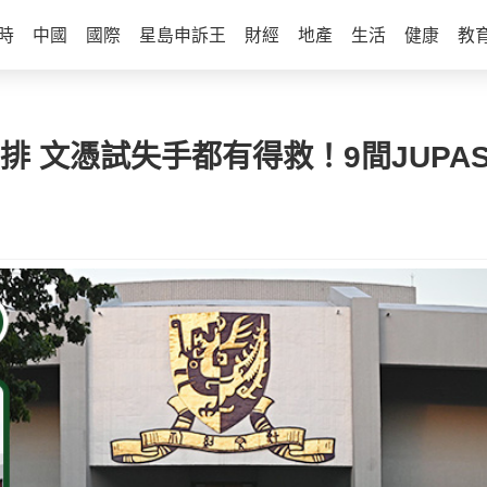
時
中國
國際
星島申訴王
財經
地產
生活
健康
教
安排 文憑試失手都有得救！9間JUP