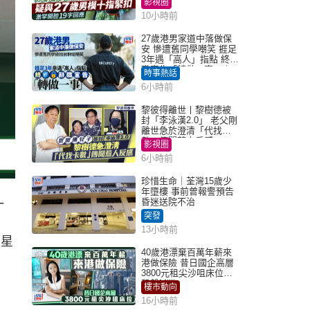
影視圈
10小時前
27歲港男家道中落做保
安 慘遭舊同學嘲笑 捱足
3年遇「高人」指點 終辭
職宣告「轉做一事」｜
時事熱話
Juicy叮
6小時前
黎彼得離世丨黎樹德被
封「李泳漢2.0」 老父剛
離世急於澄清「代找卡
數」傳聞惹人反感
影視圈
6小時前
珍惜生命｜荃灣15歲少
年墮樓 事前曾報警預告
昏迷送院不治
一
突發
13小時前
《星
40歲港漂棄百萬年薪來
港做保險 昔日國企高層
3800元租尖沙咀床位｜
租盤Million
樓市動向
16小時前