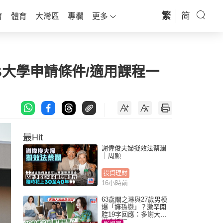
繁
简
育
體育
大灣區
專欄
更多
AS大學申請條件/適用課程一
最Hit
謝偉俊夫婦擬效法蔡瀾
｜周顯
投資理財
16小時前
63歲關之琳與27歲男模
爆「嫲孫戀」？激罕開
腔19字回應：多謝大家
掛念近況