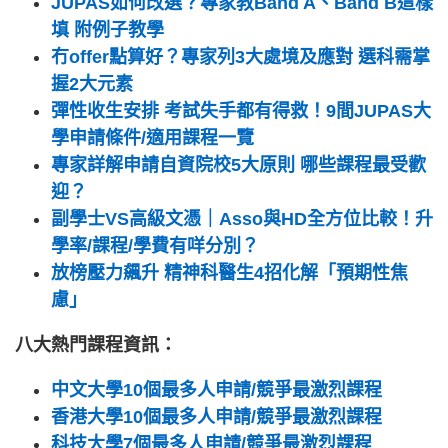
JUPAS如何改選？專家教Band A、Band B這樣
填 附例子教學
冇offer點算好？專家列3大處境及應對 選科需掌
握2大元素
彈性收生安排 考試失手都有得救！9間JUPAS大
學申請條件/適用課程一覽
專家詳解申請自資院校5大原則 哪些課程最受歡
迎？
副學士VS高級文憑｜Asso與HD全方位比較！升
學率/課程/學費有咩分別？
放榜壓力飆升 精神科醫生4招化解「預期性焦
慮」
八大熱門課程資訊：
中文大學10個最多人申請/競爭最激烈課程
香港大學10個最多人申請/競爭最激烈課程
科技大學7個最多人申請/競爭最激烈課程