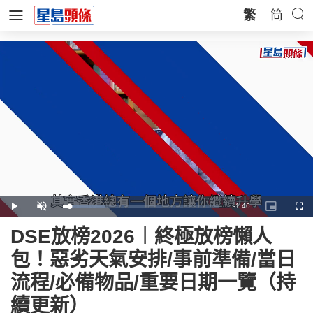
繁
简
Remaining
-
1:46
Loaded
:
Play
Unmute
Picture-
Full
27.16%
in-
Picture
Time
DSE放榜2026︱終極放榜懶人
包！惡劣天氣安排/事前準備/當日
流程/必備物品/重要日期一覽（持
續更新）