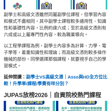
副學士和高級文憑雖然同屬副學位課程，但學習內容
和模式不盡相同，其中副學士課程較多通用性、知識
性和基礎性內容，比例約達六成；至於高級文憑則有
六成或以上屬專門性內容，較為職業導向。
以工程學課程為例，副學士內容多為計算、力學、電
子學等，着重知識性和理論；而高級文憑則較多操作
機械的部份，同學選擇那個課程，就要視乎自己的學
習模式。
延伸閱讀：
副學士VS高級文憑｜Asso與HD全方位比
較！升學率/課程/學費有咩分別？
JUPAS放榜2026｜自資院校熱門課程