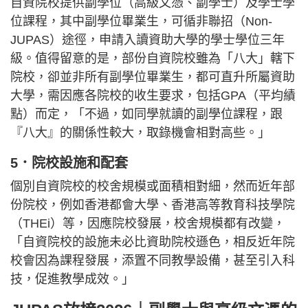
自資院校提供副學位（高級文憑、副學士）及學士學
位課程，其中副學位畢業生，可循非聯招（Non-
JUPAS）途徑，申請入讀資助大學的學士學位三年
級。值得留意的是，部份自資院校雖為「八大」轄下
院校，卻並非所有副學位畢業生，都可直升所屬資助
大學，需因應各院校的收生要求，包括GPA（平均績
點）而定，「不過，如同學就讀的副學位課程，跟
『八大』的關係性較大，取錄機會相對高些。」
5．院校設施和配套
個別自資院校的校舍規模或面積相對細，然而近年部
份院校，例如香港都會大學、香港高等教育科技學院
（THEi）等，因應院校發展，校舍規模都有改變，
「自資院校的設施未必比資助院校遜色，相反近年院
校會因為課程發展，添置不同教學設備，甚至引入科
技，促進教學成效。」