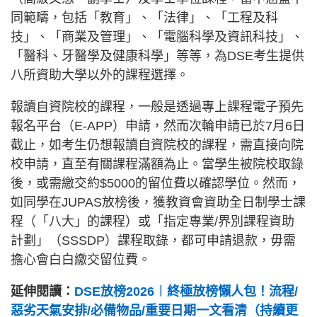
同範疇，包括「教育」、「法律」、「工程及科
技」、「商業及管理」、「電腦科學及資訊科技」、
「醫科、牙醫學及健康科學」等等，為DSE考生提供
八所資助大學以外的課程選擇。
報讀自資院校的課程，一般是透過專上課程電子預先
報名平台（E-APP）申請，然而次輪申請已於7月6日
截止，如考生仍想報讀自資院校的課程，需直接向院
校申請，直至有關課程滿額為止。當學生被院校取錄
後，或需繳交約$5000的留位費以確認學位。然而，
如同學在JUPAS放榜後，獲教資會資助全日制學士課
程（「八大」的課程）或「指定專業/界別課程資助
計劃」（SSSDP）課程取錄，都可申請退款，毋需
擔心會白白繳交留位費。
延伸閱讀：
DSE放榜2026︱終極放榜懶人包！流程/
惡劣天氣安排/必備物品/重要日期一文看清（持續更