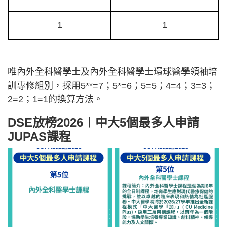
1
1
唯內外全科醫學士及內外全科醫學士環球醫學領袖培
訓專修組別，採用5**=7；5*=6；5=5；4=4；3=3；
2=2；1=1的換算方法。
DSE放榜2026︱中大5個最多人申請
JUPAS課程