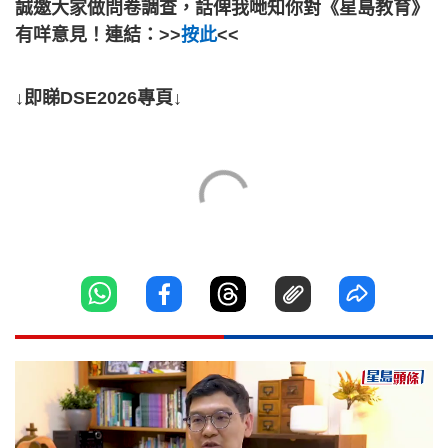
誠邀大家做問卷調查，話俾我哋知你對《星島教育》
有咩意見！連結：>>
按此
<<
↓即睇DSE2026專頁↓