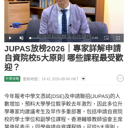
Remaining
-
2:46
Loaded
:
Play
Unmute
Picture-
Fullscr
17.52%
in-
Picture
JUPAS放榜2026｜專家詳解申請
Time
自資院校5大原則 哪些課程最受歡
迎？
更新時間：14:41 2026-08-04 HKT
升學攻略
今年報考中學文憑試(DSE)及申請聯招(JUPAS)的人
數增加，預料大學學位競爭較去年激烈，因此多位升
學專家均建議考生及早作多重部署，包括申請自資院
校的學士學位和副學位課程。香港輔導教師協會主席
葉偉民表示，同學申請自資課程時，可從5大原則，