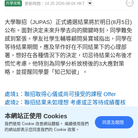
更新時間：14:20 2026-08-04 HKT
升學攻略
大學聯招（JUPAS）正式遴選結果將於明日(8月5日)
公布。面對決定未來升學去向的關鍵時刻，同學難免
感到緊張。學友社學生輔導顧問吳寶城指出，同學在
等待結果期間，應及早作好在不同結果下的心理部
署，想好在各種情況下的決定，切忌待結果公布後才
慌忙考慮。他特別為同學分析放榜後的3大應對策
略，並提醒同學要「知己知彼」。
處境1：聯招取得心儀或尚可接受的課程 Offer
處境2：聯招結果未如理想 考慮或正等待成績覆核
（Appeal）
本網站正使用 Cookies
處境3：聯招沒有 Offer 或尋求聯招以外選擇
同意及關閉
我們使用 Cookie 改善網站體驗。 繼續使用我們
選科要「知己」、「知彼」
的網站即表示您同意我們的 Cookie 政策。