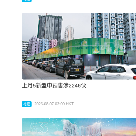
上月5新盤申預售涉2246伙
2026-08-07 03:00 HKT
地產