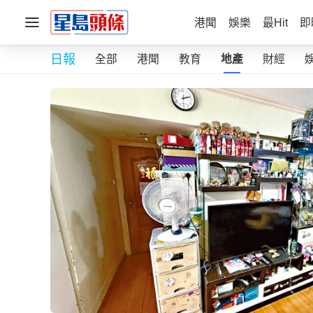
港聞
娛樂
最Hit
即
日報
全部
港聞
教育
地產
財經