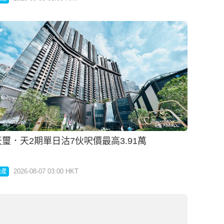
天璽．天2期單日沽7伙呎價最高3.91萬
2026-08-07 03:00 HKT
地產