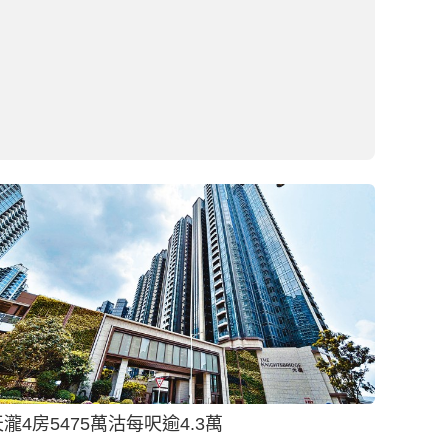
市建土瓜灣項目申寬高限建1050伙
2026-08-05 03:00 HKT
地產
應天錄大手豪客擲3億掃貨