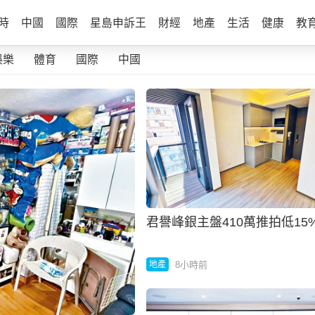
時
中國
國際
星島申訴王
財經
地產
生活
健康
教
娛樂
體育
國際
中國
君譽峰銀主盤410萬推拍低15
8小時前
地產