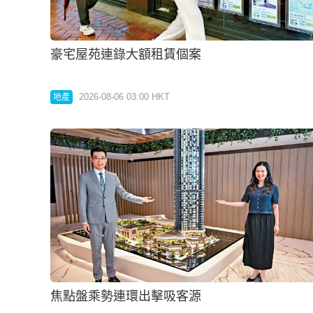
柏蔚森II加推75伙每呎2.52萬
2026-08-06 03:00 HKT
地產
天瀧4房5475萬沽每呎逾4.3萬