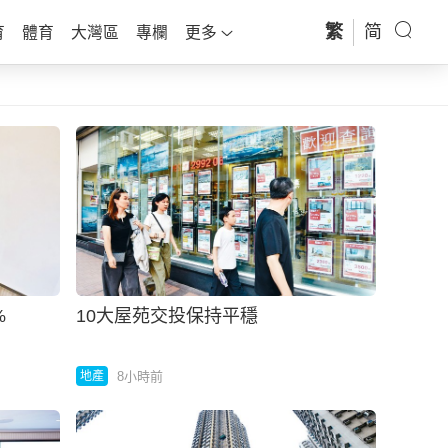
繁
简
育
體育
大灣區
專欄
更多
%
10大屋苑交投保持平穩
8小時前
地產