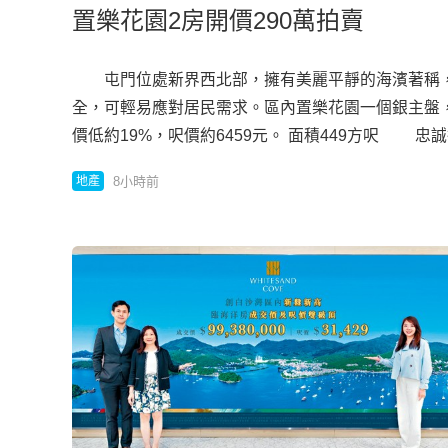
置樂花園2房開價290萬拍賣
屯門位處新界西北部，擁有美麗平靜的海濱著稱，
全，可輕易應對居民需求。區內置樂花園一個銀主盤，
價低約19%，呎價約6459元。 面積449方呎 
樂花園6座6樓B室，面積449方呎，原則2房間隔，該單
8小時前
地產
交，業主先後將物業抵押予銀行及財務公司借貸，近
樓，單位淪為銀主盤，開拍價2