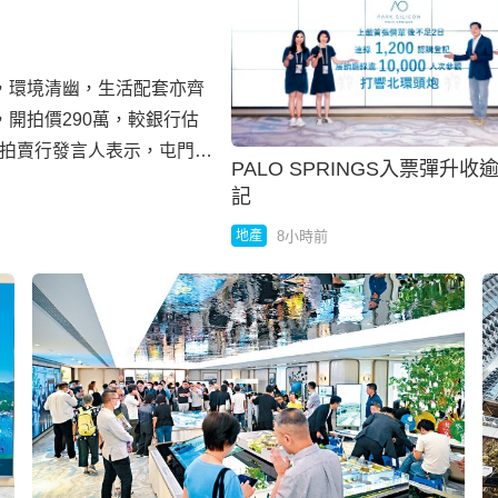
環境清幽，生活配套亦齊
開拍價290萬，較銀行估
忠誠拍賣行發言人表示，屯門置
PALO SPRINGS入票彈升收逾
位於2011年以142萬成
記
年因無力還款而遭銀行收
8小時前
地產