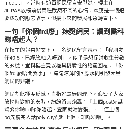
med....」，當時有逾百網民留言安慰她。樓主在
JUPAS放榜前後兩種截然不同的心情，本應是一個追
夢成功的勵志故事，但接下來的發展卻急轉直下。
一句「你個frd廢」辣㷫網民：讀到醫科
睇唔起人？
在樓主的報喜帖文下，一名網民留言表示：「我朋友
仔40.5，已經放A1入唔到」，似乎是想探討收生分數
的玄機，豈料樓主竟以極具挑釁性的語氣回覆：「你
個frd 廢唔關我事」，這句涼薄的回應瞬間引發大量
網民的非議。
網民對此極度反感，直指她毫無同理心，浪費了大家
放榜時對她的安慰，紛紛留言炮轟：「上個post先話
驚緊你啲frd睇你唔起，宜家就咁囂張」、「佢上個
po先覆完人話poly city配唔上佢，知咩料啦」。