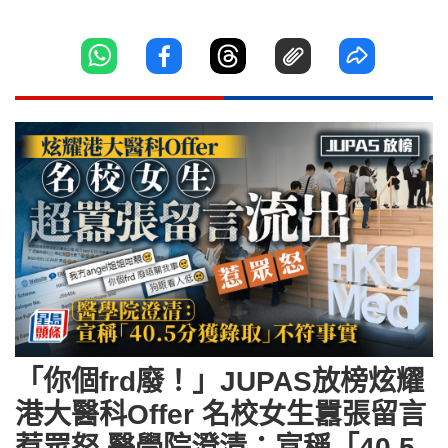
「你個frd廢！」JUPAS放榜炫耀
港大醫科Offer 名校女生囂張留言
惹眾怒 醫學院澄清：宣稱「40.5