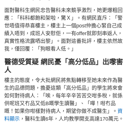
面對醫科生網民忠告醫科未來競爭激烈，她更爆粗回
應：「科科都飽和架啦，驚Ｘ」。有網民直斥：「警
世唔值得恭喜樓主，樓主上一個post仲擔心緊自己成
績入唔到，成班人安慰佢，一有offer就即刻串返人，
真實性格流露哂出黎」。面對這番批評，樓主依然故
我，僅回覆：「狗眼看人低。」
醫德受質疑 網民憂「高分低品」出嚟害
人
樓主的態度，令大批網民將焦點轉移至她未來作為醫
生的品德問題，擔憂這類「高分低品」的學生將來會
如何對待病人：「唉，每年辛辛苦苦交咁多稅，就係
供呢班又冇品又低B嘅學生讀醫」、「嘩！咁冇品
嘅！如果你咁樣對待病人，期望你做不成醫生」。
資
料顯示
，醫科生讀6年，人均教學開支高達170萬元。