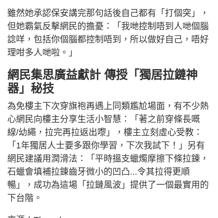
雖然她承認保安講完那句話後自己都有「打個突」，
但她霸氣反擊網民的擔憂：「我哋控制唔到人哋個腦
諗咩，包括你個腦都控制唔到，所以做好自己，唔好
理咁多人哋啦。」
網民集思廣益獻計 傳授「獨居拉鏈神
器」秘技
為免樓主下次穿旗袍再遇上同類尷尬場面，有不少熱
心網民向樓主分享生活小智慧：「著之前穿條長嘅
線/幼繩，拉完再拉返出嚟」，樓主立刻虛心受教：
「1年獨居人士要多跟你學習，下次我試下！」另有
網民建議用潤滑法：「平時搵支蠟燭摩擦下條拉錬，
石蠟會填補拉錬齒牙微小的凹凸...令其拉得更順
暢」，成功為這場「拉鏈風波」提供了一個最實用的
下台階。