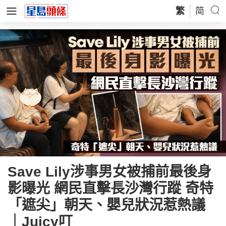
繁
简
Save Lily涉事男女被捕前最後身
影曝光 網民直擊長沙灣行蹤 奇特
「遮尖」朝天、嬰兒狀況惹熱議
｜Juicy叮