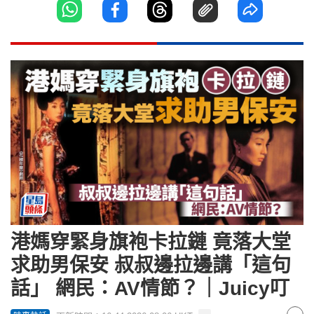
港媽穿緊身旗袍卡拉鏈 竟落大堂
求助男保安 叔叔邊拉邊講「這句
話」 網民：AV情節？｜Juicy叮