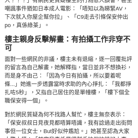
人？？？」有網民更質疑樓主的行為惹人誤會，甚至
嘲諷事件猶如日本成人電影：「唔知以為睇緊AV，
下次就入你屋企幫你拉」、「C9走去引條保安仲出
po，真係綠茶」。
樓主親身反擊解畫：有拍攝工作非穿不
可
面對一些網民的非議，樓主未有退縮，逐一回覆批評
的留言為自己解畫，她解釋指，當日並非不想換衫，
而是身不由己：「因為今日有拍攝，所以要着呢
條...」她進一步透露當時求助的內心掙扎：「我都掙
扎咗5秒」，又指自己居住的是單幢樓，「樓下個全
職保安得一個」。
對於網民質疑為何不找路人幫忙，樓主無奈表示：
「保安叔叔日見夜見都唔算唔識，我有諗過走出街問
事但一位女士，But好似仲尷尬。」她甚至認為大家