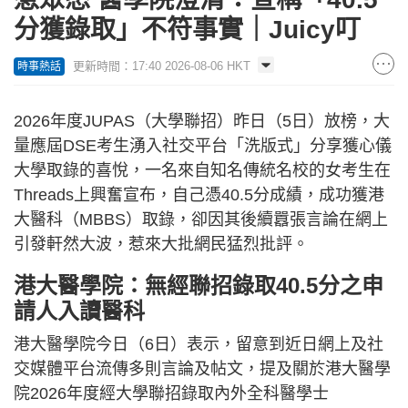
分獲錄取」不符事實｜Juicy叮
更新時間：17:40 2026-08-06 HKT
時事熱話
2026年度JUPAS（大學聯招）昨日（5日）放榜，大
量應屆DSE考生湧入社交平台「洗版式」分享獲心儀
大學取錄的喜悅，一名來自知名傳統名校的女考生在
Threads上興奮宣布，自己憑40.5分成績，成功獲港
大醫科（MBBS）取錄，卻因其後續囂張言論在網上
引發軒然大波，惹來大批網民猛烈批評。
港大醫學院：無經聯招錄取40.5分之申
請人入讀醫科
港大醫學院今日（6日）表示，留意到近日網上及社
交媒體平台流傳多則言論及帖文，提及關於港大醫學
院2026年度經大學聯招錄取內外全科醫學士