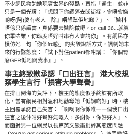
不少網民勸勉她現實世界的殘酷，直指「醫生」並非
只是一個光環：「想問下你調落去睇街症，會唔會嫌
啲呀(阿)婆有老人『除』唔想幫佢地睇？」、「醫科
唔係只係讀書，真係要去醫院做嘢，on call 36...就算
你畢咗業，你態度唔好咁串冇人會請你」。有網民亦
模仿她一句「你個frd廢」的尖酸說話方式，諷刺她未
來的行醫態度：「試下對住patient都咁講：『你個腎
廢GFR低唔關我事』」。
事主終致歉承認「口出狂言」 港大校規
禁學生言行「損害大學聲譽」
在排山倒海的負評下，樓主的態度似乎終於有所軟
化，當有網民相對溫和地勸導她「低調啲好」時，樓
主回覆承認自己失言：「啊啊啊你係唯一一個我口出
狂言之後仲咁好聲好氣嘅人，多謝你，你好好人」。
而面對另一位網民以長篇英文嚴肅批評其態度問題
（You’ve got serious attitude problems...）並着她好