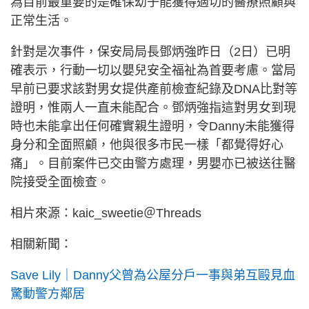
為目前最重要的是確保幼子能獲得適切的醫療照顧與
正常生活。
針對是次事件，保安局局長鄧炳強昨日（2日）已明
確表示，行動一切以嬰兒安全福祉為首要考慮。當局
早前已要求該對男女提供產前檢查紀錄及DNA比對等
證明，惟兩人一直未能配合。鄧炳強指這對男女到現
時也未能拿出任何確實親生證明，令Danny未能獲得
身分和全面照顧，他與很多市民一樣「都覺得好心
痛」。目前案件已交由警方處理，男嬰亦已被送往醫
院接受全面檢查。
相片來源：kaic_sweetie＠Threads
相關新聞：
Save Lily｜Danny父曾為公屋分戶一事與弟互毆見血
驚動警方鄰居