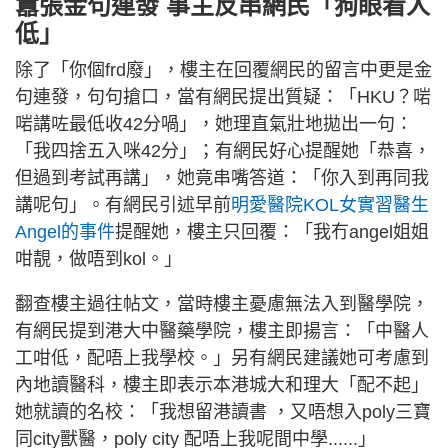
囂張金句連發 事主反串網民「狗眼看人
低」
除了「你個frd廢」，樓主在回覆網民的留言中更是金
句連發，句句搶口，當有網民提出質疑：「HKU？啱
啱講咗最低收42分喎」，她理直氣壯地拋出一句：
「我四捨五入咪42分」；有網民好心提醒她「恭喜，
但過到考試再講」，她竟串嘴答道：「你入到再同我
講呢句」。有網民引述早前
明愛醫院KOL女實習醫生
Angel的事件
提醒她，樓主只回覆：「我冇angel姐姐
咁靚，做唔到kol。」
翻查樓主過往帖文，當時樓主憂慮無法入到醫學院，
有網民提到港大中醫藥學院，樓主即揚言：「中醫人
工咁低，配唔上我學校。」另有網民建議她可考慮到
內地讀醫科，樓主即表示本港城大和理大「配不起」
她就讀的名校：「我想留港讀書 ，又唔想入poly三寶
同city獸醫，poly city 配唔上我呢間中學......」