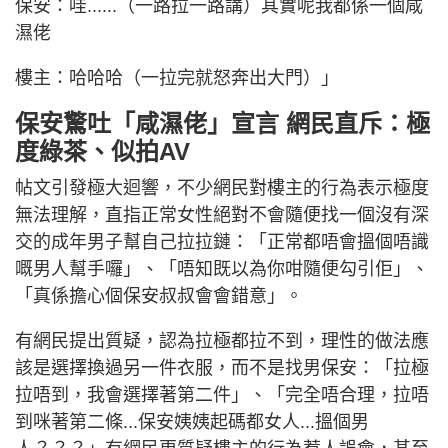
保安：哇......（一路拉一路講）其實呢我都係一個咸
濕佬
樓主：哈哈哈（一拉完就怒奔出大門）」
保安驚吐「咸濕佬」宣言 網民直斥：極
度綠茶、似拍AV
帖文引發極大迴響，不少網民對樓主的行為表示極度
無法理解，直指正常女性絕對不會隨便找一個沒有深
交的成年男子幫自己拉拉鏈：「正常都唔會搵個唔識
嘅男人幫手囉」、「唔知既以為你咁隨便勾引佢」、
「真係擔心個保安叔叔會會錯意」。
有網民提出質疑，認為拉極都拉不到，理性的做法應
該是選擇換過另一件衣服，而不是找男保安：「拉極
拉唔到，我會選擇著第二件」、「完全唔合理，拉唔
到咪著第二條...保安姨姨起碼都女人...搵個男