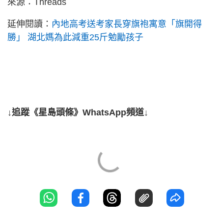
來源：Threads
延伸閱讀：
內地高考送考家長穿旗袍寓意「旗開得
勝」 湖北媽為此減重25斤勉勵孩子
↓追蹤《星島頭條》WhatsApp頻道↓