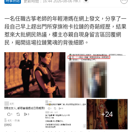
更新時間：16:44 2026-08-06 HKT
時事熱話
一名任職古箏老師的年輕港媽在網上發文，分享了一
段自己早上趕出門所穿旗袍卡拉鏈的奇葩經歷，結果
惹來大批網民熱議，樓主亦親自現身留言區回覆網
民，揭開這場拉鏈驚魂的背後細節。
+24