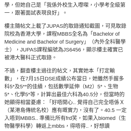
學，但她自己是「我係外校生入嚟㗎，小學考全級第
一，跟著面試表現良好」。
樓主隨帖文上載了JUPAS的取錄通知截圖，可見取錄
院校為香港大學，課程MBBS全名為「Bachelor of
Medicine and Bachelor of Surgery」（內外全科醫學
士），JUPAS課程編號為JS6456，顯示樓主確實已
被港大醫科正式取錄。
不過，翻查樓主過往的帖文，其實她本「打定輸
數」，在7月15日DSE成績公布當日，她雖然手握多
科5*及5**的佳績，包括數學延伸（M2）5*、生物
5*、化學5*等，計算出最佳六科為40.5分，但當時的
她顯得相當憂慮：「好唔開心.. 覺得自己完全唔係Ｘ
（某港島傳統名校）應有嘅實力，沒有了。40.5 一定
入唔到MBBS.. 準備比所有frd笑，如果入biomed（生
物醫學科學）轉返上mbbs，得唔得..，好想讀