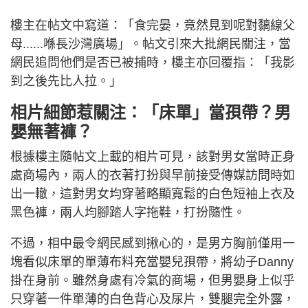
樓主在帖文中寫道：「食完晏，竟然見到呢對黐線父
母......喺長沙灣廣場」。帖文引來大批網民關注，當
網民追問他們是否已被捕時，樓主亦回覆指：「我影
到之後先比人拉。」
相片細節惹關注：「床單」當孭帶？男
嬰無著褲？
根據樓主隨帖文上載的相片可見，該對男女當時正身
處商場內，兩人的衣著打扮與早前接受傳媒訪問時如
出一轍，這對男女均穿著略顯寬鬆的白色短袖上衣及
黑色褲，兩人均腳踏人字拖鞋，打扮隨性。
不過，相中最令網民感到揪心的，是男方胸前僅用一
塊看似床單的單薄布料充當嬰兒孭帶，將幼子Danny
掛在身前。雖然身處有冷氣的商場，但男嬰身上似乎
只穿著一件單薄的白色背心及尿片，雙腿完全外露，