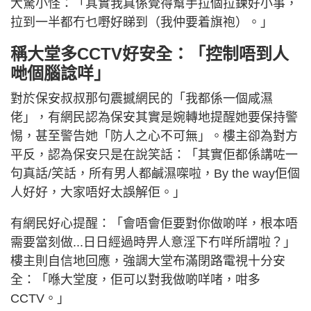
大驚小怪：「其實我真係覺得幫手拉個拉鍊好小事，
拉到一半都冇乜嘢好睇到（我仲要着旗袍）。」
稱大堂多CCTV好安全：「控制唔到人
哋個腦諗咩」
對於保安叔叔那句震撼網民的「我都係一個咸濕
佬」，有網民認為保安其實是婉轉地提醒她要保持警
惕，甚至警告她「防人之心不可無」。樓主卻為對方
平反，認為保安只是在說笑話：「其實佢都係講咗一
句真話/笑話，所有男人都鹹濕㗎啦，By the way佢個
人好好，大家唔好太誤解佢。」
有網民好心提醒：「會唔會佢要對你做啲咩，根本唔
需要當刻做...日日經過時畀人意淫下冇咩所謂啦？」
樓主則自信地回應，強調大堂布滿閉路電視十分安
全：「喺大堂度，佢可以對我做啲咩啫，咁多
CCTV。」