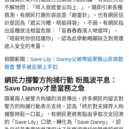
不解地問：「咩人放遮會尖向上...」，隨即引來各種
猜測，有網民打趣形容這是「避雷針」，也有網民估
計是因為「遮尖污糟，唔掂得袋」。不過，有網民指
出這種放法相當危險：「盲舂舂舂落人哋度咩」、
「唔殺死你但拮痛你」，認為此舉動略顯缺乏對周遭
途人安全的考量。
相關新聞：
Save Lily｜Danny父被帶返翠雅山房旅館
搜查 雙手被反鎖上手扣
網民力撐警方拘捕行動 盼風波平息：
Save Danny才是當務之急
隨著兩人被警方拘捕的消息傳出，許多網民均留言對
警方的拘捕行動表示支持，認為「終於對夫婦畀人拘
捕暫時鬆一口氣」，有網民更將焦點由爭取次女回港
的「Save Lily」口號，轉化為「Save Danny」，認