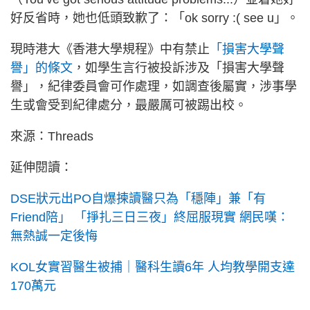
好反省時，她也低頭致歉了：「ok sorry :( see u」。
現時港大《香港大學規程》中有禁止
「損害大學聲
譽」的條文
，如學生言行被投訴涉及「損害大學聲
譽」，紀律委員會可作處理，如調查後屬實，涉事學
生或會受到紀律處分，最嚴厲可被踢出校。
來源：Threads
延伸閱讀：
DSE狀元出PO自爆揀讀醫只為「穩陣」兼「有
Friend陪」 「掙扎三日三夜」終屈服現實 網民嘆：
無熱誠一定後悔
KOL女實習醫生被捕｜醫科生讀6年 人均教學開支達
170萬元