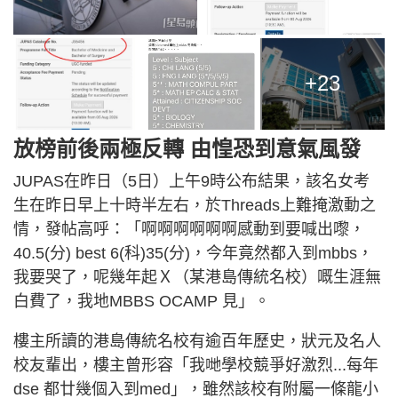
+23
放榜前後兩極反轉 由惶恐到意氣風發
JUPAS在昨日（5日）上午9時公布結果，該名女考
生在昨日早上十時半左右，於Threads上難掩激動之
情，發帖高呼：「啊啊啊啊啊啊感動到要喊出嚟，
40.5(分) best 6(科)35(分)，今年竟然都入到mbbs，
我要哭了，呢幾年起Ｘ（某港島傳統名校）嘅生涯無
白費了，我地MBBS OCAMP 見」。
樓主所讀的港島傳統名校有逾百年歷史，狀元及名人
校友輩出，樓主曾形容「我哋學校競爭好激烈...每年
dse 都廿幾個入到med」，雖然該校有附屬一條龍小