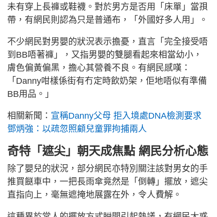
未有穿上長褲或鞋襪。對於男方是否用「床單」當孭
帶，有網民則認為只是普通布，「外國好多人用」。
不少網民對男嬰的狀況表示擔憂，直言「完全接受唔
到BB唔著褲」，又指男嬰的雙腿看起來相當幼小，
膚色偏黃偏黑，擔心其營養不良。有網民感嘆：
「Danny咁樣係街有冇定時飲奶架，佢地唔似有準備
BB用品。」
相關新聞：
宣稱Danny父母 拒入境處DNA檢測要求
鄧炳強：以疏忽照顧兒童罪拘捕兩人
奇特「遮尖」朝天成焦點 網民分析心態
除了嬰兒的狀況，部分網民亦特別關注該對男女的手
推買餸車中，一把長雨傘竟然是「倒轉」擺放，遮尖
直指向上，毫無遮掩地展露在外，令人費解。
這種異於常人的擺放方式瞬間引起熱議，有網民大惑