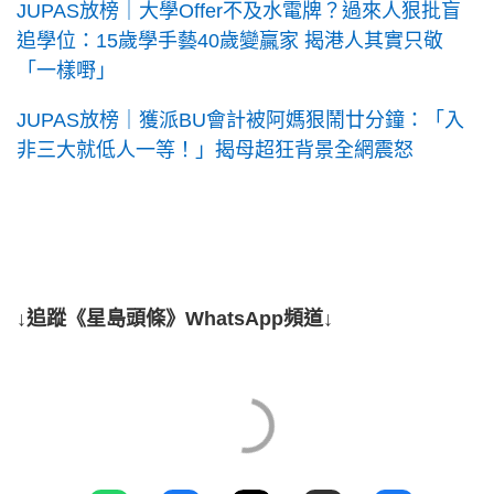
JUPAS放榜｜大學Offer不及水電牌？過來人狠批盲
追學位：15歲學手藝40歲變贏家 揭港人其實只敬
「一樣嘢」
JUPAS放榜｜獲派BU會計被阿媽狠鬧廿分鐘：「入
非三大就低人一等！」揭母超狂背景全網震怒
↓追蹤《星島頭條》WhatsApp頻道↓