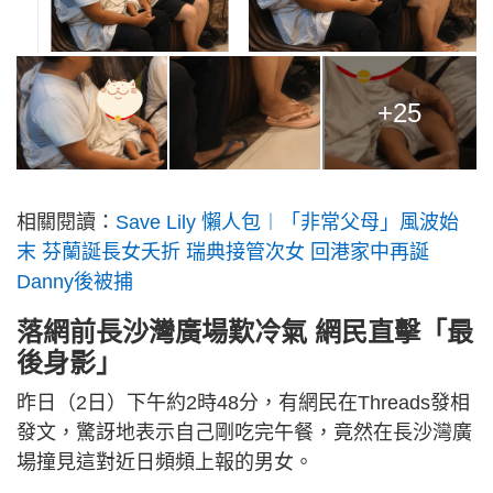
+25
相關閱讀：
Save Lily 懶人包︱「非常父母」風波始
末 芬蘭誕長女夭折 瑞典接管次女 回港家中再誕
Danny後被捕
落網前長沙灣廣場歎冷氣 網民直擊「最
後身影」
昨日（2日）下午約2時48分，有網民在Threads發相
發文，驚訝地表示自己剛吃完午餐，竟然在長沙灣廣
場撞見這對近日頻頻上報的男女。