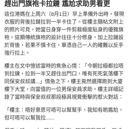
趕出門旗袍卡拉鏈 尷尬求助男看更
這位港媽在上周六（8月1日）早上準備外出時，發現
衣服的背後拉鏈拉到一半卡住了。從樓主隨帖文附上
的照片可見，她當日身穿一件剪裁極度貼身的優雅旗
袍。這類傳統旗袍的設計往往十分修身，加上拉鏈設
於背後，若果不慎卡住，單憑自己一人的確難以反手
強行拉上。
樓主在文中憶述當時的焦急心情：「今朝拉極都拉唔
到拉鍊，拉到一半又趕住出門口，唯有死死氣落樓下
同保安叔叔講...」情急之下，樓主竟然選擇跑到大廈
樓下大堂，向當值的一位男保安員求助。樓主詳細記
錄了當時與保安叔叔那段極具視覺衝擊的惹火對話：
「樓主：唔好意思可唔可以幫幫手，我知有啲尷尬，
但可唔可以幫我拉......