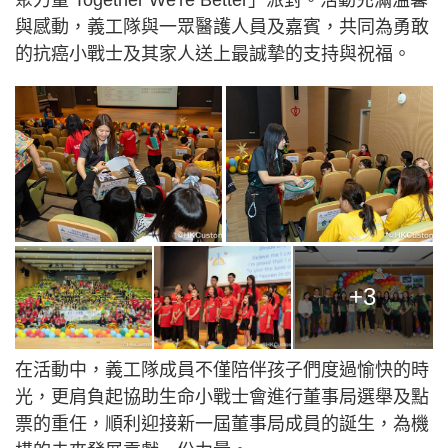
聚力量 Together We're Better」派對。活動充滿溫馨
與感動，義工隊與一眾醫護人員及嘉賓，共同為勇敢
的抗癌小戰士及其家人送上最誠摯的支持與祝福。
+3
在活動中，義工隊成員不僅陪伴孩子們度過愉快的時
光，更肩負起協助生命小戰士會進行董事局選舉及點
票的重任，順利迎接新一屆董事局成員的誕生，為機