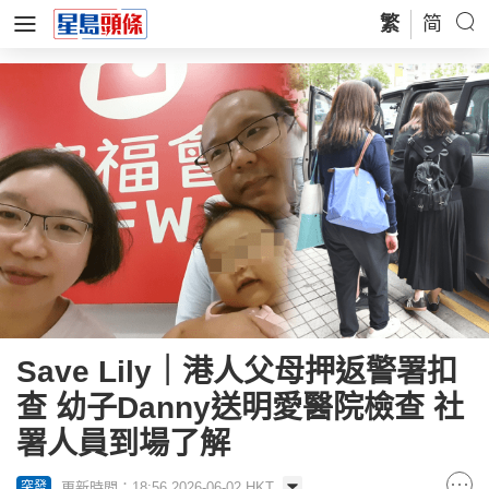
繁
简
Save Lily｜港人父母押返警署扣
查 幼子Danny送明愛醫院檢查 社
署人員到場了解
更新時間：18:56 2026-06-02 HKT
突發