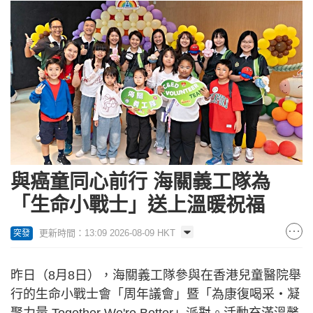
與癌童同心前行 海關義工隊為
「生命小戰士」送上溫暖祝福
更新時間：13:09 2026-08-09 HKT
突發
昨日（8月8日），海關義工隊參與在香港兒童醫院舉
行的生命小戰士會「周年議會」暨「為康復喝采・凝