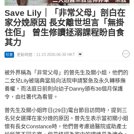
Save Lily｜「非常父母」剖白在
家分娩原因 長女離世坦言「無掛
住佢」 曾生修讀拯溺課程盼自食
其力
更新時間：11:23 2026-06-30 HKT
社會
被外界稱為「非常父母」的曾先生及關小姐，他們的
二女兒Lily被瑞典當局向法院申請緊急及永久轉移撫
養權，而法庭日前則向幼子Danny頒布36個月保護
令，由社署代為看管。
曾先生及關小姐昨日(29日)電台節目訪問時，提到三
名兒女選擇在家分娩的原因。曾先生表示當初關小姐
懷有長女Constance時，他們曾考慮過醫院或助產士