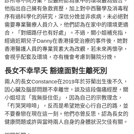
診所等不同方案，但最終認為家中的環境最為適合。
他指出自己擁有急救資歷，加上對中西醫學及消毒程
序有過科學化的研究，深信分娩並非疾病，未必絕對
需要專業醫療人員介入，他們認為在家中的環境更適
合，「對細路仔也有好處」。不過，關小姐補充指，
經過近期兒子Danny在香港接受治療的事件後，她對
香港醫護人員的專業質素大為改觀，若未來再懷孕，
會視乎配套及環境，亦有機會考慮到醫院分娩。
長女不幸早夭 豁達面對生離死別
兩人的長女Constance在2019年於芬蘭出生後不久，
因心臟及腦部問題不幸離世。談及這段傷痛經歷，關
小姐坦言「我無掛住佢」，因為自己的宗教理念，
「冇哭哭啼啼」，反而是希望她安心行自己的路，並
不要眷戀在現在這一刻。他們亦曾反思，認為長女的
健康問題或許與當時兩人自身的身體狀況欠佳有關。