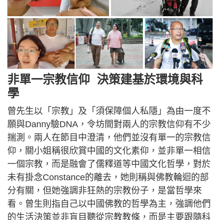
非單一宗教信仰 決策建基於環境與科
學
曾先生以「宗教」及「須保障個人私隱」為由一度不
願與Danny驗DNA，令坊間對兩人的宗教信仰有不少
揣測。兩人在節目中澄清，他們並沒有單一的宗教信
仰，關小姐稱很欣賞中國的文化素仰，並非單一相信
一個宗教，而是融會了儒釋道等中國文化哲學，對於
未有掛念Constance的離去，她則稱與佛教輪迴的部
分有關，但她強調非狂熱的宗教份子，是當哲學來
看。曾生則指自己以中國佛教的哲學為主，強調他們
的生活決策並非盲目聽從宗教教條，而是主要跟隨科