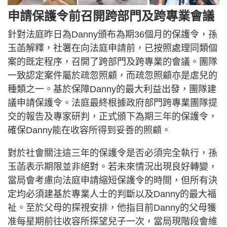
申請保護令前召開跨部門及跨專業會議
針對法庭昨日為Danny頒布為期36個月的保護令，孫
玉菡解釋，社署在向法庭申請前，已按照處理同類個
案的既定程序，召開了跨部門及跨專業的會議。團隊
一致認定案件屬於疏忽照顧，而疏忽照顧亦是虐兒的
種類之一。基於保障Danny的最大利益出發，團隊建
議申請保護令。法庭最終根據政府部門跨專業團隊提
交的報告及專家研判，正式頒下為期三年的保護令，
確保Danny能在收容所得到妥善的照顧。
對於社會關注這三年的保護令是否必須完全執行，孫
玉菡表示期限並非絕對。若未來情況出現良好轉變，
當局會考慮向法庭申請縮短保護令的時間，但所有決
定均必須建基於專業人士的判斷以及Danny的最大福
祉。至於父母的探視安排，他指目前Danny的父母獲
准每星期前往收容所探望兒子一次，當局現階段會維