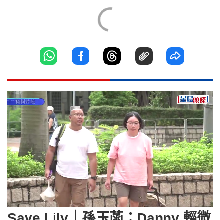
Loaded
:
Unmute
36.84%
Save Lily｜孫玉菡：Danny 輕微