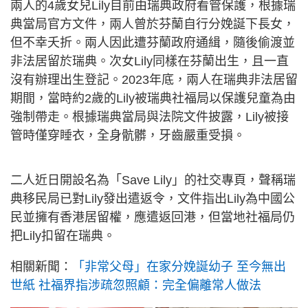
兩人的4歲女兒Lily目前由瑞典政府看管保護，根據瑞
典當局官方文件，兩人曾於芬蘭自行分娩誕下長女，
但不幸夭折。兩人因此遭芬蘭政府通緝，隨後偷渡並
非法居留於瑞典。次女Lily同樣在芬蘭出生，且一直
沒有辦理出生登記。2023年底，兩人在瑞典非法居留
期間，當時約2歲的Lily被瑞典社福局以保護兒童為由
強制帶走。根據瑞典當局與法院文件披露，Lily被接
管時僅穿睡衣，全身骯髒，牙齒嚴重受損。
二人近日開設名為「Save Lily」的社交專頁，聲稱瑞
典移民局已對Lily發出遣返令，文件指出Lily為中國公
民並擁有香港居留權，應遣返回港，但當地社福局仍
把Lily扣留在瑞典。
相關新聞：
「非常父母」在家分娩誕幼子 至今無出
世紙 社福界指涉疏忽照顧：完全偏離常人做法