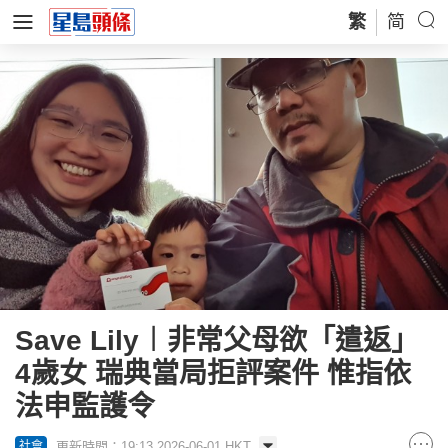
繁
简
Save Lily︱非常父母欲「遣返」
4歲女 瑞典當局拒評案件 惟指依
法申監護令
更新時間：19:13 2026-06-01 HKT
社會