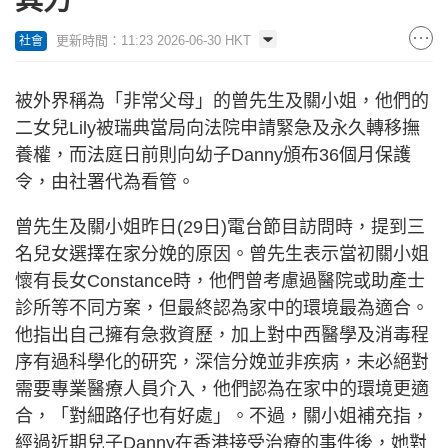
其力
更新時間：11:23 2026-06-30 HKT
社會
被外界稱為「非常父母」的曾先生及關小姐，他們的
二女兒Lily被瑞典當局向法院申請緊急及永久轉移撫
養權，而法庭日前則向幼子Danny頒布36個月保護
令，由社署代為看管。
曾先生及關小姐昨日(29日)電台節目訪問時，提到三
名兒女選擇在家分娩的原因。曾先生表示當初關小姐
懷有長女Constance時，他們曾考慮過醫院或助產士
診所等不同方案，但最終認為家中的環境最為適合。
他指出自己擁有急救資歷，加上對中西醫學及消毒程
序有過科學化的研究，深信分娩並非疾病，未必絕對
需要專業醫療人員介入，他們認為在家中的環境更適
合，「對細路仔也有好處」。不過，關小姐補充指，
經過近期兒子Danny在香港接受治療的事件後，她對