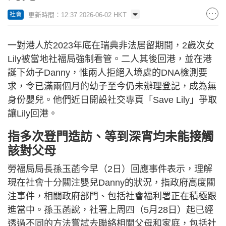
更新時間：12:37 2026-06-02 HKT
社會
一對港人於2023年底在瑞典非法居留期間，2歲次女
Lily被當地社福局強制看管。二人其後回港，並在港
誕下幼子Danny，惟兩人拒絕入境處的DNA檢測要
求，令已滿兩個月的幼子至今仍未辦理登記，成為無
身份嬰兒。他們近日開設社交專頁「Save Lily」爭取
讓Lily回港。
指多次登門造訪、等到深宵均未能接觸
該對父母
勞福局局長孫玉菡今早（2日）回應事件表示，理解
現在社會十分關注嬰兒Danny的狀況，指政府高度關
注事件，相關政府部門、包括社會福利署正在積極跟
進當中。孫玉菡說，社署上周四（5月28日）起已經
透過不同的方法嘗試去聯絡相關父母和家庭，包括社