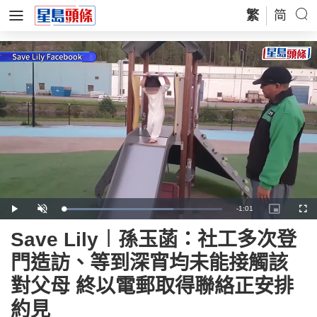
繁
简
Remaining
-
1:01
Loaded
:
Play
Unmute
Picture-
Full
69.03%
in-
Picture
Time
Save Lily︱孫玉菡：社工多次登
門造訪、等到深宵均未能接觸該
對父母 終以電郵取得聯絡正安排
約見