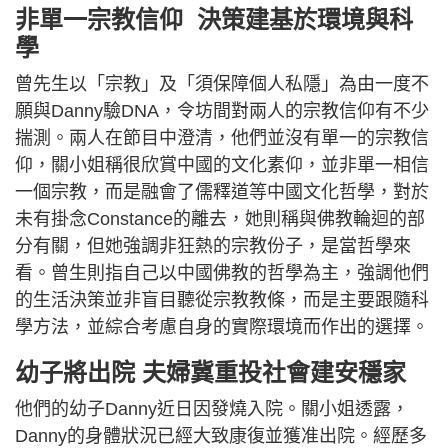
非單一宗教信仰 決策建基於環境與科
學
曾先生以「宗教」及「須保障個人私隱」為由一度不
願與Danny驗DNA，令坊間對兩人的宗教信仰有不少
揣測。兩人在節目中澄清，他們並沒有單一的宗教信
仰，關小姐稱很欣賞中國的文化素仰，並非單一相信
一個宗教，而是融會了儒釋道等中國文化哲學，對於
未有掛念Constance的離去，她則稱與佛教輪迴的部
分有關，但她強調非狂熱的宗教份子，是當哲學來
看。曾生則指自己以中國佛教的哲學為主，強調他們
的生活決策並非盲目聽從宗教教條，而是主要跟隨科
學方法，並綜合考慮自身的實際環境而作出的選擇。
幼子將出院 夫婦冀重投社會建安穩家
他們的幼子Danny近日因發燒入院。關小姐透露，
Danny的身體狀況已經大致康復並獲准出院。經歷多