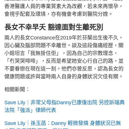
香港醫護人員的專業質素大為改觀，若未來再懷孕，
會視乎配套及環境，亦有機會考慮到醫院分娩。
長女不幸早夭 豁達面對生離死別
兩人的長女Constance在2019年於芬蘭出生後不久，
因心臟及腦部問題不幸離世。談及這段傷痛經歷，關
小姐坦言「我無掛住佢」，因為自己的宗教理念，
「冇哭哭啼啼」，反而是希望她安心行自己的路，並
不要眷戀在現在這一刻。他們亦曾反思，認為長女的
健康問題或許與當時兩人自身的身體狀況欠佳有關。
相關新聞：
Save Lily｜非常父母指Danny已康復出院 另控訴瑞典
法院「強派」律師代表
Save Lily｜孫玉菡：Danny 輕微發燒 身體狀況已無