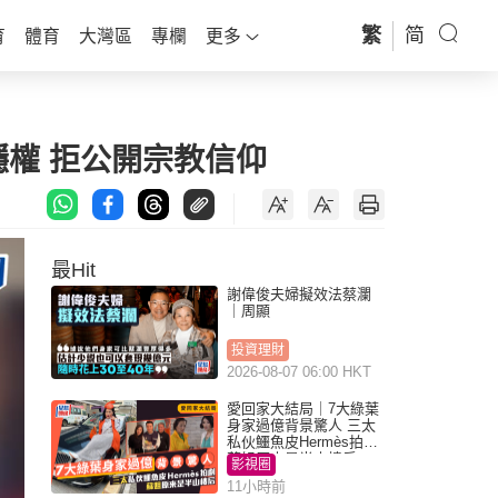
繁
简
育
體育
大灣區
專欄
更多
私隱權 拒公開宗教信仰
最Hit
謝偉俊夫婦擬效法蔡瀾
｜周顯
投資理財
2026-08-07 06:00 HKT
愛回家大結局｜7大綠葉
身家過億背景驚人 三太
私伙鱷魚皮Hermès拍劇
蘇姐原來是半山樓后
影視圈
11小時前