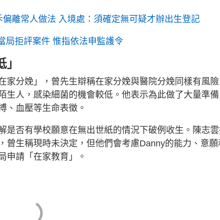
斥偏離常人做法 入境處：須確定無可疑才辦出生登記
瑞典當局拒評案件 惟指依法申監護令
低」
在家分娩」，曾先生辯稱在家分娩與醫院分娩同樣有風險
陌生人，感染細菌的機會較低。他表示為此做了大量準備
搏、血壓等生命表徵。
解是否有學校願意在無出世紙的情況下破例收生。陳志雲
曾生稱現時未決定，但他們會考慮Danny的能力、意願
局申請「在家教育」。