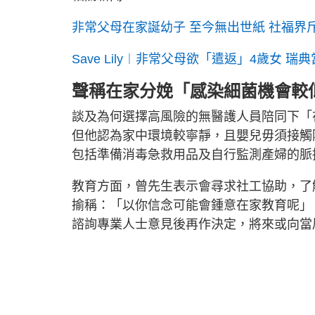
非常父母在家誕幼子 至今無出世紙 社福界
Save Lily︱非常父母欲「遣返」4歲女 
聲稱在家分娩「
感染細菌機會較
談及為何選擇高風險的無醫護人員陪同下「
但他認為家中環境較寧靜，且嬰兒毋須接觸
包括準備消毒急救用品及自行監測產婦的脈
教育方面，曾先生表示會尋求社工協助，了
揄稱：「以你信念可能會鍾意在家教育呢」，
諮詢專業人士意見後再作決定，將來或向當