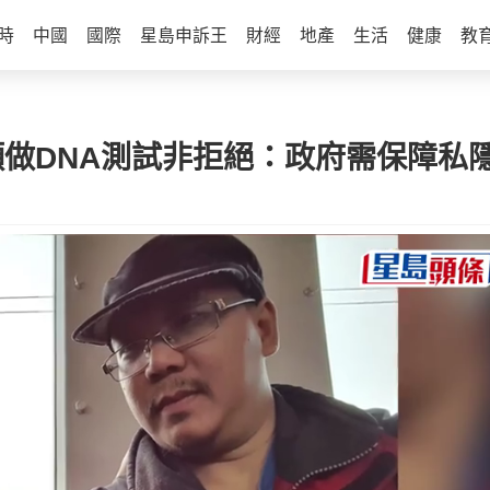
時
中國
國際
星島申訴王
財經
地產
生活
健康
教
父稱不願做DNA測試非拒絕：政府需保障