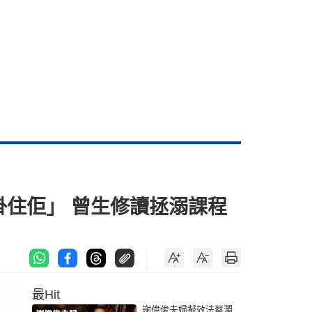
無掛住佢」 曾生修讀拯溺課程
最Hit
謝偉俊夫婦擬效法蔡瀾