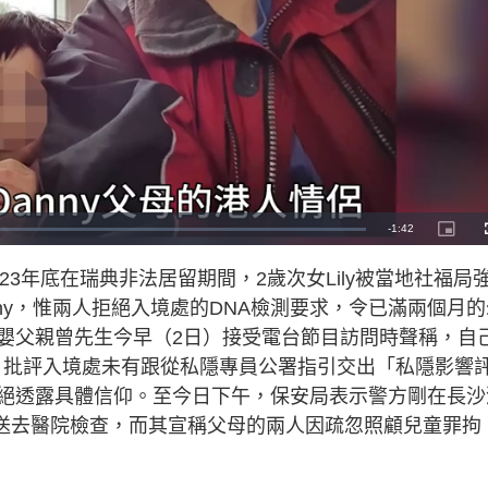
R
-
1:42
P
i
c
e
t
2023年底在瑞典非法居留期間，2歲次女Lily被當地社福局
u
r
m
e
ny，惟兩人拒絕入境處的DNA檢測要求，令已滿兩個月的
-
i
a
n
嬰父親曾先生今早（2日）接受電台節目訪問時聲稱，自
-
P
i
A，批評入境處未有跟從私隱專員公署指引交出「私隱影響
i
c
t
絕透露具體信仰。至今日下午，保安局表示警方剛在長沙
n
u
r
e
y將送去醫院檢查，而其宣稱父母的兩人因疏忽照顧兒童罪拘
i
n