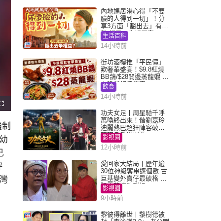
內地媽居港心得「不要
臉的人得到一切」！分
享3方面「豁出去」有著
數 網民：你好厲害
生活百科
14小時前
街坊酒樓推「平民價」
歎奢華盛宴！$9.8紅燒
BB鴿/$28開邊蒸龍蝦 3
大晚餐超值優惠
飲食
14小時前
F
u
功夫女足丨周星馳千呼
l
萬喚終出來！偕劉嘉玲
l
強制
s
迪麗熱巴超狂陣容破天
c
荒現身香港謝票
r
影視圈
幼
e
e
12小時前
n
己
愛回家大結局丨歷年逾
評
30位神級客串逐個數 古
灣
巨基變外賣仔最破格 歐
陽震華情陷群姐
影視圈
9小時前
黎彼得離世丨黎樹德被