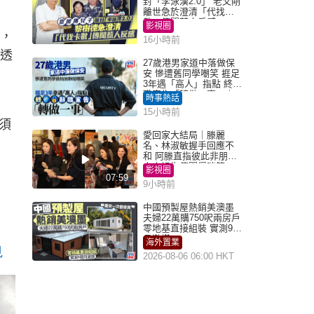
封「李泳漢2.0」 老父剛
離世急於澄清「代找卡
數」傳聞惹人反感
影視圈
試，
16小時前
訊透
27歲港男家道中落做保
安 慘遭舊同學嘲笑 捱足
3年遇「高人」指點 終辭
職宣告「轉做一事」｜
時事熱話
Juicy叮
15小時前
須
愛回家大結局｜滕麗
名、林淑敏握手回應不
和 阿滕直指彼此非朋友
大小姐指傳聞得啖笑
影視圈
07:59
9小時前
中國預製屋熱銷美澳墨
夫婦22萬購750呎兩房戶
零地基直接組裝 實測9個
月激讚
海外置業
見
2026-08-06 06:00 HKT