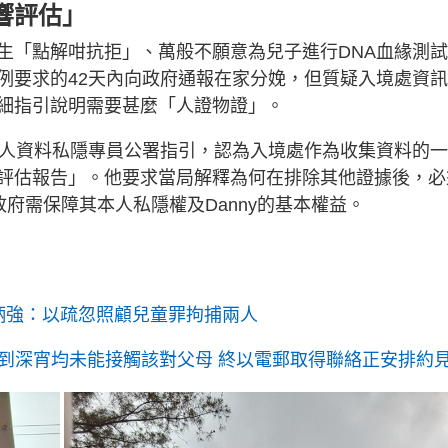
g
響評估」
T
生「點解咁抗拒」、萬般不願意為兒子進行DNA血緣測
i
例要求的42天內向政府通報在家分娩，但質疑入境處資
m
細指引說明需要甚麼「人證物證」。
e
個人資料私隱專員公署指引，認為入境處作為收集資料的一
評估報告」。他要求當局解釋為何在排除其他證據後，必
政府需保障其本人私隱權及Danny的基本權益。
 鄧炳強：以疏忽照顧兒童罪拘捕兩人
訪、等到深宵均未能接觸該對父母 終以電郵取得聯絡正安排約