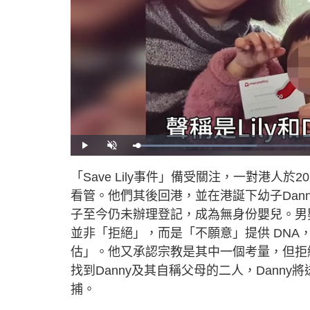
L
P
U
o
l
n
a
a
m
d
y
u
「Save Lily事件」備受關注，一對港人於
e
t
d
e
:
看管。他們其後回港，並在港誕下幼子Dan
3
0
.
子至今仍未辦理登記，成為無身份嬰兒。男
2
9
並非「拒絕」，而是「不願意」提供 DN
%
估」。他又承認宗教是其中一個考量，但拒
找到Danny及其自稱父母的二人，Dann
捕。