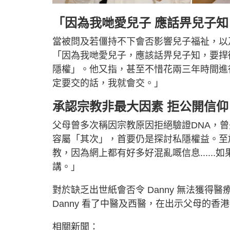
「因為我哋愛兒子 應話畀兒子
當被問及若僵持不下會否影響兒子福祉，以
「因為我哋愛兒子，應該話畀兒子知，要捍
隱權」。他又指，甚至不惜花兩三年時間進
定要交的話，我就會交。」
承認宗教非最大因素 拒公開信仰
父母曾多次稱因宗教原因拒絕驗證DNA，
容屬「其次」，首要仍是探討私隱權益。至
教，因為網上都有好多好混亂嘅信息.....
講。」
對於缺乏出世紙會否令 Danny 無法獲
Danny 看了中醫及西醫，在出示父母的
相關新聞：