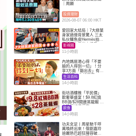
｜周顯
投資理財
2026-08-07 06:00 HKT
愛回家大結局｜7大綠葉
身家過億背景驚人 三太
私伙鱷魚皮Hermès拍劇
蘇姐原來是半山樓后
影視圈
11小時前
內地媽居港心得「不要
臉的人得到一切」！分
享3方面「豁出去」有著
數 網民：你好厲害
生活百科
14小時前
街坊酒樓推「平民價」
歎奢華盛宴！$9.8紅燒
BB鴿/$28開邊蒸龍蝦 3
大晚餐超值優惠
飲食
14小時前
功夫女足丨周星馳千呼
萬喚終出來！偕劉嘉玲
迪麗熱巴超狂陣容破天