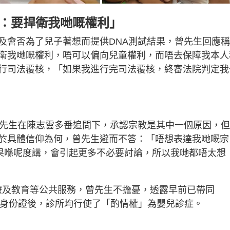
知：要捍衛我哋嘅權利」
及會否為了兒子著想而提供DNA測試結果，曾先生回應
衛我哋嘅權利，唔可以偏向兒童權利，而唔去保障我本人
行司法覆核，「如果我進行完司法覆核，終審法院判定我
曾先生在陳志雲多番追問下，承認宗教是其中一個原因，
於具體信仰為何，曾先生避而不答：「唔想表達我哋嘅宗
.如果喺呢度講，會引起更多不必要討論，所以我哋都唔太想
得醫療及教育等公共服務，曾先生不擔憂，透露早前已帶同
香港身份證後，診所均行使了「酌情權」為嬰兒診症。