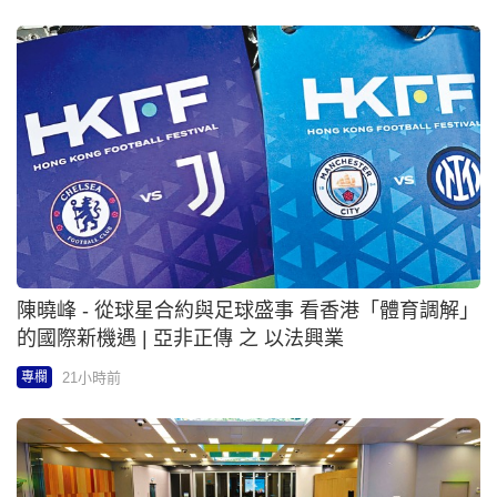
聞風至 - 建滔積層板下行空間有限 | 鮮股落鑊
22小時前
專欄