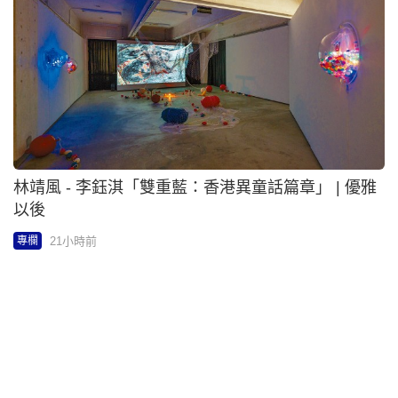
林靖風 - 李鈺淇「雙重藍：香港異童話篇章」 | 優雅
以後
21小時前
專欄