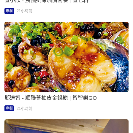
查小欣 - 農圃抗深圳價套餐 | 查乜料
21小時前
專欄
鄧達智 - 順聯薈柚皮金錢鱔 | 智智樂GO
21小時前
專欄