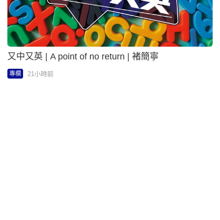
邵家輝 - 新皇崗通關便捷 雙向奔赴添動能 | 家輝講場
22小時前
專欄