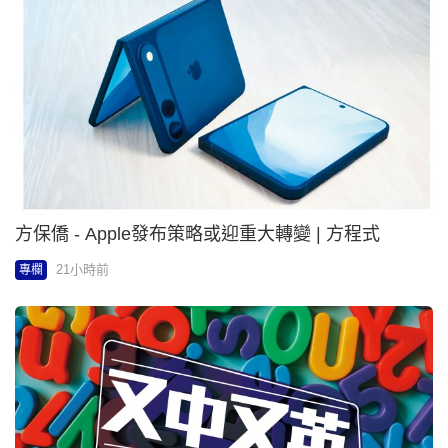
陳曉峰 - 從球星合約與足球盛事 看香港「體育調解」
的國際新機遇 | 亞非正傳 之 以法興業
21小時前
專欄
鄭曉光 - 小手規劃大未來 | 能源Don家
22小時前
專欄