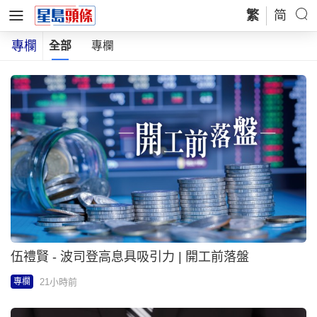
繁
简
專欄
全部
專欄
伍禮賢 - 波司登高息具吸引力 | 開工前落盤
21小時前
專欄