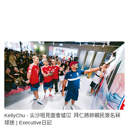
KellyChu - 尖沙咀見面會墟冚 拜仁將帥親民簽名冧
球迷 | Executive日記
21小時前
專欄