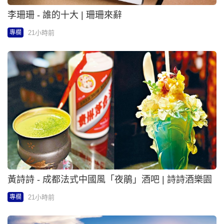
李珊珊 - 誰的十大 | 珊珊來辭
21小時前
專欄
黃詩詩 - 成都法式中國風「夜鵑」酒吧 | 詩詩酒樂園
21小時前
專欄