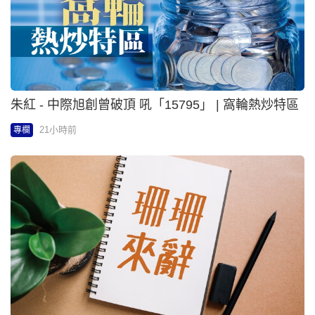
朱紅 - 中際旭創曾破頂 吼「15795」 | 窩輪熱炒特區
21小時前
專欄