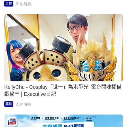
KellyChu - Cosplay「世一」為港爭光 電台開咪揭備
戰秘辛 | Executive日記
21小時前
專欄
KellyChu - 美食博覽8‧13灣仔會展開鑼 登記《星島
頭條》APP會員送門票 | Executive日記
21小時前
專欄