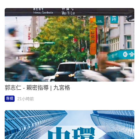
黃麗君 - 做好「高度自治」確保「一國兩制」不走樣
| 中環High Tea
21小時前
專欄
李純恩 - 天涼好出動 | 好好過日子
21小時前
專欄