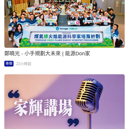
李飛帆 - 同賀紅十字青少年70周年 累積捐款最高獲
贈限定小熊 | 企業熱話
22小時前
專欄
李飛帆 - 「草姬健肝丸」8月12日萬寧出位價低至
$229▼ | 企業熱話