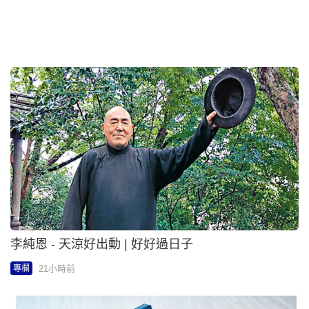
又中又英 | A point of no return | 褚簡寧
21小時前
專欄