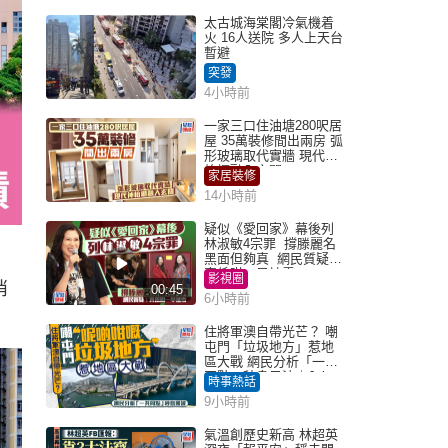
太古城海棠閣冷氣機着
火 16人送院 多人上天台
暫避
突發
4小時前
一家三口住油塘280呎居
屋 35萬裝修間出兩房 弧
形玻璃取代實牆 現代神
枱櫃融入玄關
家居裝修
14小時前
疑似《愛回家》幕後列
林淑敏4宗罪 撐滕麗名
黑面但夠真 網民質疑：
真係咁一早被雪
影視圈
消
00:45
6小時前
住將軍澳自帶光芒？ 嘲
屯門「垃圾地方」惹地
區大戰 網民分析「一共
同點」秒息風波｜Juicy
時事熱話
叮
9小時前
氣溫創歷史新高 林超英