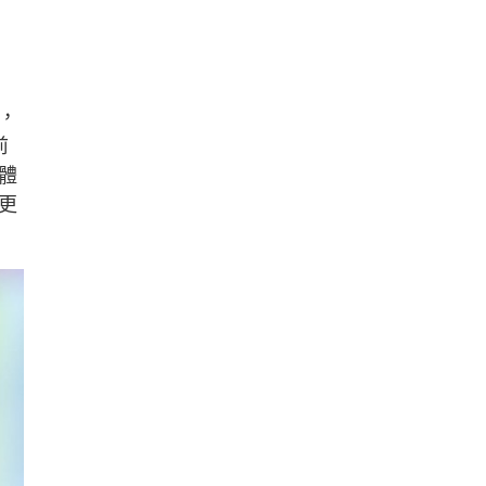
，
前
體
更