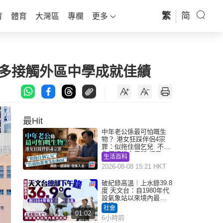
繁
简
育
體育
大灣區
專欄
更多
：多接觸外區中學成就佳績
最Hit
中年老公係最可怕嘅生
物？ 港女狂踩伴侶4宗
罪：似拖住個乞兒 不解
為何經常去廁所 網民一
生活百科
語道破
2026-08-08 15:21 HKT
破紀錄高溫︱上水錄39.8
度 天文台：自1980年代
設氣象站以來境內最高
紀錄
社會
01:02
6小時前