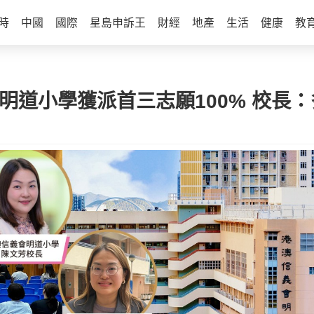
時
中國
國際
星島申訴王
財經
地產
生活
健康
教
會明道小學獲派首三志願100% 校長