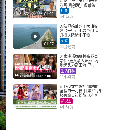
深夜「報平安」稱未開
冷氣 質疑勞工處暑熱警
告「取消也沒分別」
社會
01:02
5小時前
天氣極端酷熱︱大埔船
灣男子行山中暑暈倒 直
升機送院途中不治
突發
01:27
33分鐘前
34歲港漂媽媽慘遭裁員
帶住7歲女陷入茫然 內
地網民力勸回流 堅持留
港背後有「長遠規
生活百科
劃」？
11小時前
前TVB女星彭翔翎轉做
全職的士司機 日賺2千指
終有錢買衫扮靚 入行9年
被封翻版林夏薇
影視圈
4小時前