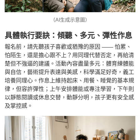
（AI生成示意圖）
具體執行要訣：傾聽、多元、彈性作息
報名前，請先聽孩子喜歡或猶豫的原因 —— 怕累、
怕陌生，還是擔心跟不上？用同理代替否定，再給清
楚但不強逼的建議。活動內容盡量多元：體育練體能
與自信，藝術提升表達與美感，科學滿足好奇，義工
培養同理心。作息上維持起床、用餐、睡覺的基本規
律，但容許彈性；上午安排體能或專注學習，下午則
以靜態閱讀或休息交替，動靜分明，孩子更有安全感
及掌控感。