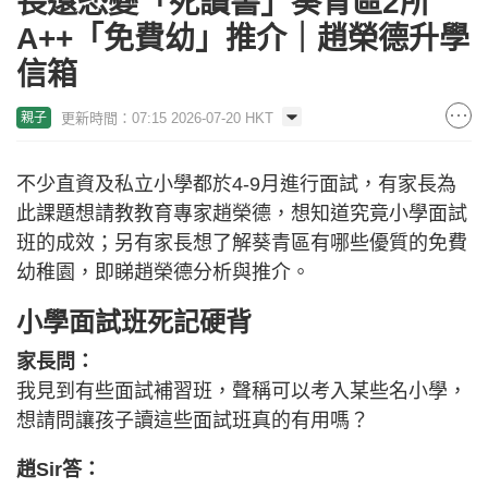
長遠恐變「死讀書」葵青區2所
A++「免費幼」推介｜趙榮德升學
信箱
更新時間：07:15 2026-07-20 HKT
親子
不少直資及私立小學都於4-9月進行面試，有家長為
此課題想請教教育專家趙榮德，想知道究竟小學面試
班的成效；另有家長想了解葵青區有哪些優質的免費
幼稚園，即睇趙榮德分析與推介。
小學面試班死記硬背
家長問：
我見到有些面試補習班，聲稱可以考入某些名小學，
想請問讓孩子讀這些面試班真的有用嗎？
趙Sir答：