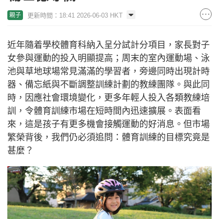
更新時間：18:41 2026-06-03 HKT
親子
近年隨着學校體育科納入呈分試計分項目，家長對子
女參與運動的投入明顯提高；周末的室內運動場、泳
池與草地球場常見滿滿的學習者，旁邊同時出現計時
器、備忘紙與不斷調整訓練計劃的教練團隊。與此同
時，因應社會環境變化，更多年輕人投入各類教練培
訓，令體育訓練市場在短時間內迅速擴展。表面看
來，這是孩子有更多機會接觸運動的好消息。但市場
繁榮背後，我們仍必須追問：體育訓練的目標究竟是
甚麼？