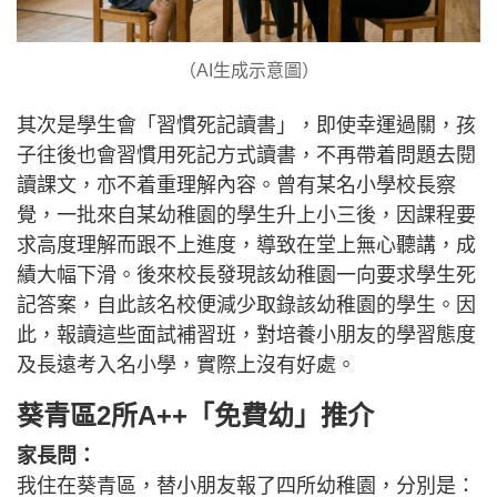
（AI生成示意圖）
其次是學生會「習慣死記讀書」，即使幸運過關，孩
子往後也會習慣用死記方式讀書，不再帶着問題去閱
讀課文，亦不着重理解內容。曾有某名小學校長察
覺，一批來自某幼稚園的學生升上小三後，因課程要
求高度理解而跟不上進度，導致在堂上無心聽講，成
績大幅下滑。後來校長發現該幼稚園一向要求學生死
記答案，自此該名校便減少取錄該幼稚園的學生。因
此，報讀這些面試補習班，對培養小朋友的學習態度
及長遠考入名小學，實際上沒有好處。
葵青區2所A++「免費幼」推介
家長問：
我住在葵青區，替小朋友報了四所幼稚園，分別是：