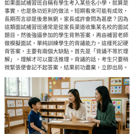
如果面試補習班自稱有學生考入某些名小學，就算是
事實，也是急功近利的做法。短期看來可能有成效，
長期而言卻是後患無窮。家長或許會問為甚麼？因為
這類面試補習班通常是從家長渠道收集某名校的面試
題目，然後強逼參加的學生背熟答案，再由補習老師
做模擬面試，單純訓練學生的背誦能力。這樣死記硬
背答案，主要有兩個大缺點。首先是「背誦不等於理
解」，理解才可以靈活推理。背誦的話，考生只要稍
微緊張便會記不起答案，結果前功盡棄，立即出局。