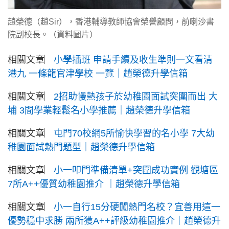
趙榮德（趙Sir），香港輔導教師協會榮譽顧問，前喇沙書
院副校長。（資料圖片）
相關文章︳
小學插班 申請手續及收生準則一文看清
港九 一條龍官津學校 一覽｜趙榮德升學信箱
相關文章︳
2招助慢熱孩子於幼稚園面試突圍而出 大
埔 3間學業輕鬆名小學推薦｜趙榮德升學信箱
相關文章︳
屯門70校網5所愉快學習的名小學 7大幼
稚園面試熱門題型｜趙榮德升學信箱
相關文章︳
小一叩門準備清單+突圍成功實例 觀塘區
7所A++優質幼稚園推介 ｜趙榮德升學信箱
相關文章︳
小一自行15分硬闖熱門名校？宜善用這一
優勢穩中求勝 兩所獲A++評級幼稚園推介｜趙榮德升