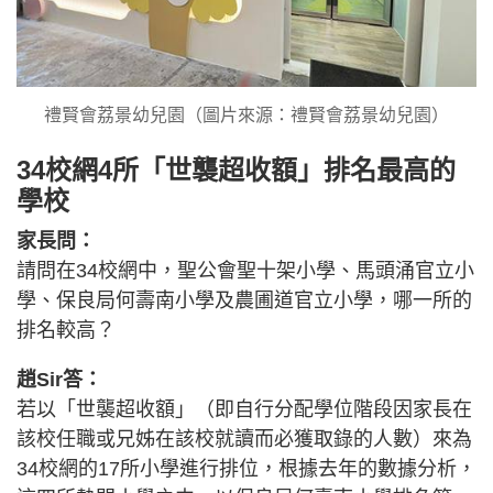
禮賢會荔景幼兒園（圖片來源：禮賢會荔景幼兒園）
34校網4所「世襲超收額」排名最高的
學校
家長問：
請問在34校網中，聖公會聖十架小學、馬頭涌官立小
學、保良局何壽南小學及農圃道官立小學，哪一所的
排名較高？
趙Sir答：
若以「世襲超收額」（即自行分配學位階段因家長在
該校任職或兄姊在該校就讀而必獲取錄的人數）來為
34校網的17所小學進行排位，根據去年的數據分析，