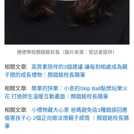
通德學校顏鎧銘校長（圖片來源：受訪者提供）
相關文章︳
高質素陪伴的3個建議 讓每刻相處成為親
子間的成長禮物｜顏鎧銘校長隨筆
相關文章︳
簡單的快樂：小息的Skip Ball點燃玩樂火
花 打造師生溫暖互動畫面｜顏鎧銘校長隨筆
相關文章︳
小禮物藏大心意 爸媽避免這3種錯誤回應
傷害孩子心 2個正向做法增親子感情 ｜顏鎧銘校長隨
筆