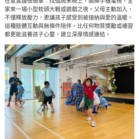
在家實踐很簡單：找個周末晚上，關掉手機電視，全
家來一場小型枕頭大戰或遊戲之夜。父母主動加入，
不僅釋放壓力，更讓孩子感受到被接納與愛的溫暖。
這種肢體互動與無條件陪伴，比任何物質獎勵或補習
都更能滋養孩子心靈，建立深厚情感連結。