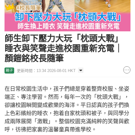
師生卸下壓力大玩「枕頭大戰」
睡衣與笑聲走進校園重新充電｜
顏鎧銘校長隨筆
更新時間：13:34 2026-08-01 HKT
親子
在日常校園生活中，孩子們總是穿着整齊校服、坐姿
端正、專注學習。然而，每年一次的「枕頭大戰」，
卻讓校園瞬間變成歡樂的海洋。平日認真的孩子們換
上色彩繽紛的睡衣，抱着自家枕頭和被子，與同學分
成兩隊展開「激戰」。整個校園充滿純粹的笑聲與歡
呼，彷彿把家裏的溫馨童真帶進學校。