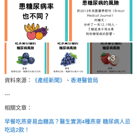
+3
資料來源：
《產經新聞》
、
香港醫管局
---
相關文章：
早餐吃燕麥易血糖高？醫生實測4種燕麥 糖尿病人忌
吃這2款！