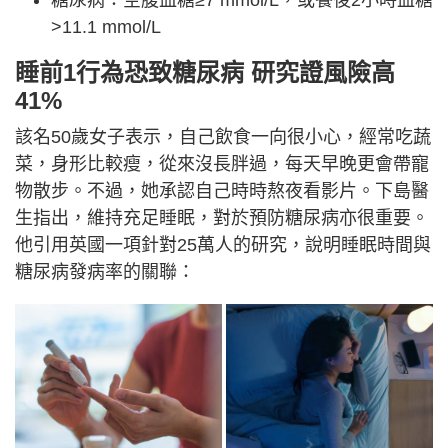
糖尿病：空腹血糖≥7 mmol/L，或餐後2小時血糖
>11.1 mmol/L
睡前1行為恐致糖尿病 研究證風險高
41%
該名50歲女子表示，自己飲食一向很小心，經常吃蔬
菜，身形比較瘦，從來沒長胖過，每天早晚更會帶寵
物散步。不過，她承認自己時時熬夜看影片。下島醫
生指出，維持充足睡眠，對於預防糖尿病亦很重要。
他引用英國一項針對25萬人的研究，說明睡眠時間與
糖尿病發病率的關聯：