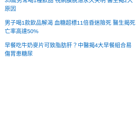
35歲男常喝1種飲品 視網膜脫落永久失明 醫生揭2大
原因
男子喝1款飲品解渴 血糖超標11倍昏迷險死 醫生揭死
亡率高達50%
早餐吃牛奶麥片可致脂肪肝？中醫揭4大早餐組合易
傷胃患糖尿