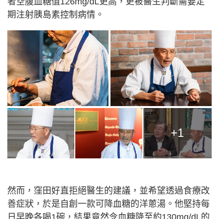
者空腹血糖值126mg/dL更高，更被醫生判斷需要定
期注射胰島素控制病情。
+1
然而，窪田好直拒絕醫生的建議，並希望透過食療改
善症狀，於是自創一款可降血糖的洋蔥湯。他堅持每
日早晚各喝1碗，結果竟然令血糖降至約130mg/dL的