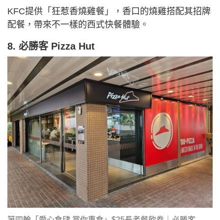
KFC提供「狂惹香燒雞餐」，香口的燒雞搭配其招牌
配餐，帶來不一樣的西式快餐體驗。
8. 必勝客 Pizza Hut
第四輪「愛心食肆 賞你惠食」$25長者餐飲券｜必勝客