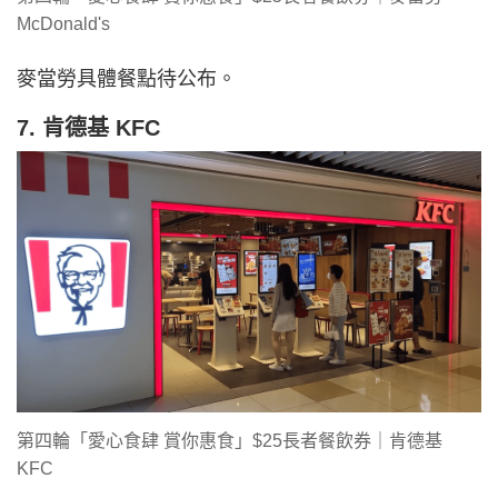
McDonald's
麥當勞具體餐點待公布。
7. 肯德基 KFC
第四輪「愛心食肆 賞你惠食」$25長者餐飲券｜肯德基
KFC