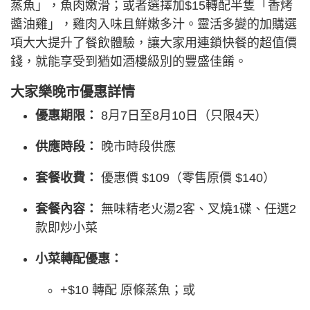
蒸魚」，魚肉嫩滑；或者選擇加$15轉配半隻「香烤
醬油雞」，雞肉入味且鮮嫩多汁。靈活多變的加購選
項大大提升了餐飲體驗，讓大家用連鎖快餐的超值價
錢，就能享受到猶如酒樓級別的豐盛佳餚。
大家樂晚市優惠詳情
優惠期限：
8月7日至8月10日（只限4天）
供應時段：
晚市時段供應
套餐收費：
優惠價 $109（零售原價 $140）
套餐內容：
無味精老火湯2客、叉燒1碟、任選2
款即炒小菜
小菜轉配優惠：
+$10 轉配 原條蒸魚；或