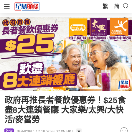
繁
简
政府再推長者餐飲優惠券！$25食
盡8大連鎖餐廳 大家樂/太興/大快
活/麥當勞
更新時間：12:19 2026-02-05 HKT
飲食