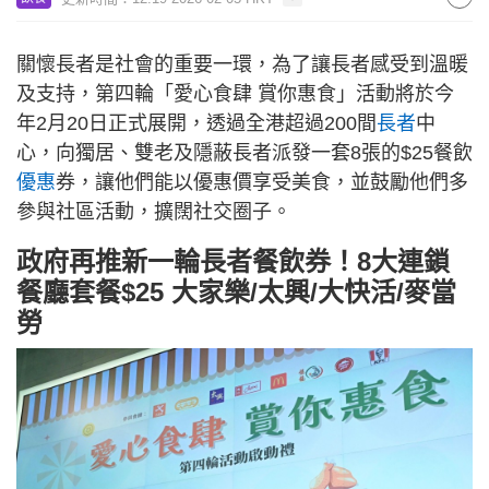
關懷長者是社會的重要一環，為了讓長者感受到溫暖
及支持，第四輪「愛心食肆 賞你惠食」活動將於今
年2月20日正式展開，透過全港超過200間
長者
中
心，向獨居、雙老及隱蔽長者派發一套8張的$25餐飲
優惠
券，讓他們能以優惠價享受美食，並鼓勵他們多
參與社區活動，擴闊社交圈子。
政府再推新一輪長者餐飲券！8大連鎖
餐廳套餐$25 大家樂/太興/大快活/麥當
勞