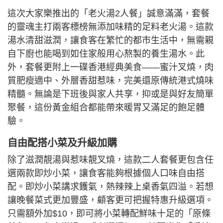
這次大家樂推出的「老火湯2人餐」誠意滿滿，套餐
的靈魂主打兩客標榜無添加味精的足料老火湯。這款
湯水清甜滋潤，讓食客在繁忙的都市生活中，無需親
自下廚也能喝到如住家般用心熬製的養生湯水。此
外，套餐更附上一碟香港經典美食——蜜汁叉燒，肉
質肥瘦適中、外層香甜惹味，完美還原傳統港式燒味
精髓。無論是下班後與家人共享，抑或是與好友簡單
聚餐，這份黃金組合都能帶來暖胃又滿足的飽足體
驗。
自由配搭小菜及升級加購
除了滋潤靚湯與惹味靚叉燒，這款二人套餐更包含任
選兩款即炒小菜，讓食客能夠根據個人口味自由搭
配。即炒小菜講求鑊氣，熱辣辣上桌香氣四溢。若想
讓晚餐菜式更加豐盛，顧客更可把握特惠升級選項。
只需額外加$10，即可將小菜轉配鮮味十足的「原條