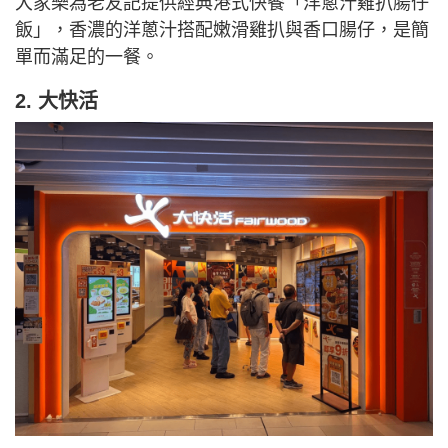
大家樂為老友記提供經典港式快餐「洋蔥汁雞扒腸仔
飯」，香濃的洋蔥汁搭配嫩滑雞扒與香口腸仔，是簡
單而滿足的一餐。
2. 大快活