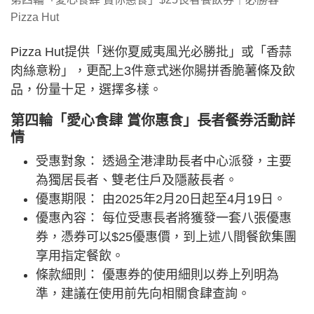
Pizza Hut
Pizza Hut提供「迷你夏威夷風光必勝批」或「香蒜
肉絲意粉」，更配上3件意式迷你腸拼香脆薯條及飲
品，份量十足，選擇多樣。
第四輪「愛心食肆 賞你惠食」長者餐券活動詳
情
受惠對象： 透過全港津助長者中心派發，主要
為獨居長者、雙老住戶及隱蔽長者。
優惠期限： 由2025年2月20日起至4月19日。
優惠內容： 每位受惠長者將獲發一套八張優惠
券，憑券可以$25優惠價，到上述八間餐飲集團
享用指定餐飲。
條款細則： 優惠券的使用細則以券上列明為
準，建議在使用前先向相關食肆查詢。