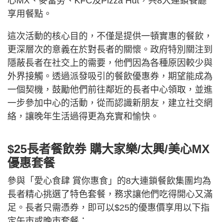
心MX、麥當勞、KFC及Pizza Hut，共8大連鎖餐廳
享用餐點。
這次活動的核心目的，不僅是提供一頓實惠的餐飲，
更深層次的意義在於對長者的關懷。政府特別關注到
隱蔽長者在社交上的需要，他們因為各種原因較少與
外界接觸。透過派發吸引的餐飲優惠券，期望能成為
一個契機，鼓勵他們前往鄰近的長者中心領取，並進
一步參加中心的活動，從而認識新朋友，建立社交網
絡，讓晚年生活過得更為充實和愉快。
$25長者餐飲券 購大家樂/太興/美心MX
優惠套餐
參與「愛心食肆 賞你惠食」的8大連鎖餐飲集團均為
長者精心挑選了特色套餐，務求讓他們吃得開心又滿
足。長者只需憑券，即可以$25的優惠價享用以下指
定午市或晚市套餐：