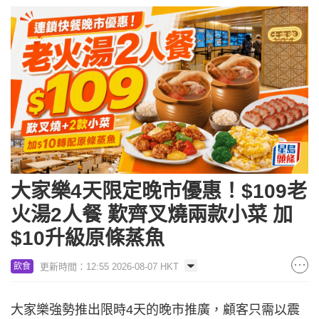
大家樂4天限定晚市優惠！$109老
火湯2人餐 歎齊叉燒兩款小菜 加
$10升級原條蒸魚
更新時間：12:55 2026-08-07 HKT
飲食
大家樂強勢推出限時4天的晚市推廣，顧客只需以震