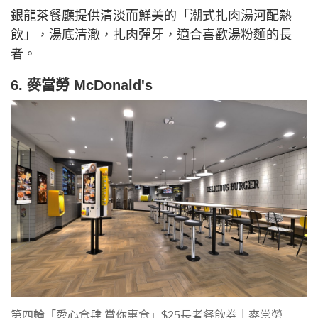
銀龍茶餐廳提供清淡而鮮美的「潮式扎肉湯河配熱
飲」，湯底清澈，扎肉彈牙，適合喜歡湯粉麵的長
者。
6. 麥當勞 McDonald's
第四輪「愛心食肆 賞你惠食」$25長者餐飲券｜麥當勞