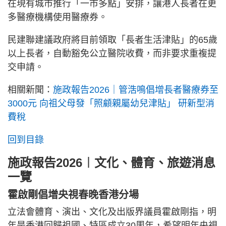
在現有城市推行「一市多點」安排，讓港人長者在更
多醫療機構使用醫療券。
民建聯建議政府將目前領取「長者生活津貼」的65歲
以上長者，自動豁免公立醫院收費，而非要求重複提
交申請。
相關新聞：
施政報告2026｜管浩鳴倡增長者醫療券至
3000元 向祖父母發「照顧親屬幼兒津貼」 研新型消
費稅
回到目錄
施政報告2026︱文化、體育、旅遊消息
一覽
霍啟剛倡增央視春晚香港分場
立法會體育、演出、文化及出版界議員霍啟剛指，明
年是香港回歸祖國、特區成立30周年，希望明年央視