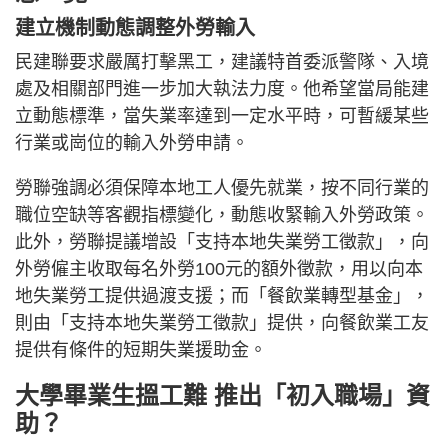
建立機制動態調整外勞輸入
民建聯要求嚴厲打擊黑工，建議特首委派警隊、入境
處及相關部門進一步加大執法力度。他希望當局能建
立動態標準，當失業率達到一定水平時，可暫緩某些
行業或崗位的輸入外勞申請。
勞聯強調必須保障本地工人優先就業，按不同行業的
職位空缺等客觀指標變化，動態收緊輸入外勞政策。
此外，勞聯提議增設「支持本地失業勞工徵款」，向
外勞僱主收取每名外勞100元的額外徵款，用以向本
地失業勞工提供過渡支援；而「餐飲業轉型基金」，
則由「支持本地失業勞工徵款」提供，向餐飲業工友
提供有條件的短期失業援助金。
大學畢業生搵工難 推出「初入職場」資
助？