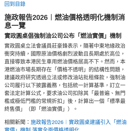
回到目錄
施政報告2026︱燃油價格透明化機制消
息一覽
實政圓桌倡強制油公司公布「燃油實價」機制
實政圓桌立法會議員莊豪鋒表示，隨著中東地緣政治
衝突持續，國際原油價格劇烈波動且長期處於高位，
直接導致本港民生車用燃油價格居高不下。然而，本
港燃油市場長期存在「價格不透明」的結構性問題，
建議政府研究透過立法或修改油站批租條款，強制油
公司履行以下披露義務，包括統一計算基準，訂立一
套法定計算公式，要求油公司扣除其「最普遍、無門
檻或極低門檻的常規折扣」後，計算出一個「標準最
終售價」（即「燃油實價」）。
相關新聞：
施政報告2026︱實政圓桌建議引入「燃油
實價」機制 落實全面價格透明化