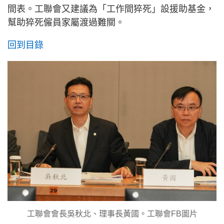
間表。工聯會又建議為「工作間猝死」設援助基金，
幫助猝死僱員家屬渡過難關。
回到目錄
工聯會會長吳秋北、理事長黃國。工聯會FB圖片