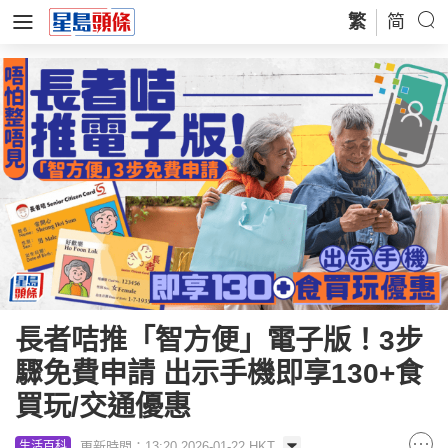
繁
简
長者咭推「智方便」電子版！3步
驟免費申請 出示手機即享130+食
買玩/交通優惠
更新時間：13:20 2026-01-22 HKT
生活百科