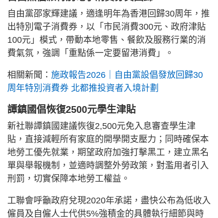
自由黨邵家輝建議，適逢明年為香港回歸30周年，推
出特別電子消費券，以「市民消費300元、政府津貼
100元」模式，帶動本地零售、餐飲及服務行業的消
費氣氛，強調「重點係一定要留港消費」。
相關新聞：
施政報告2026｜自由黨設倡發放回歸30
周年特別消費券 北都推投資者入境計劃
譚鎮國倡恢復2500元學生津貼
新社聯譚鎮國建議恢復2,500元免入息審查學生津
貼，直接減輕所有家庭的開學開支壓力；同時確保本
地勞工優先就業，期望政府加強打擊黑工，建立黑名
單與舉報機制，並適時調整外勞政策，對濫用者引入
刑罰，切實保障本地勞工權益。
工聯會呼籲政府兌現2020年承諾，盡快公布為低收入
僱員及自僱人士代供5%強積金的具體執行細節與時