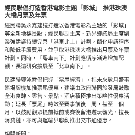
經民聯倡打造香港電影主題「影城」 推港珠澳
大橋月票及年票
經民聯吳永嘉建議打造以香港電影為主題的「影城」
等全新地標景點；經民聯副主席、新界鄉議局主席劉
業強建議持續完善「港車北上」計劃，簡化申請程序
和降低手續費用，並爭取港珠澳大橋推出月票及年票
計劃。同時，「粵車南下」計劃應循序漸進增加配
額，長遠研究擴展至「北車南下」。
民建聯鄭泳舜倡把握「票尾經濟」，指未來數月盛事
連場契機加推票尾優惠，建議由政府聯同旅發局鼓勵
全港食肆、零售、景點、酒店積極推出策略性優惠活
動；延長「票尾」時效至賽事前後一周，甚至一個
月，以鼓勵觀眾提前抵前或賽後留港遊玩觀光，拉長
消費鏈，亦可與運輸界聯動推出交市通優惠。
相關新聞：