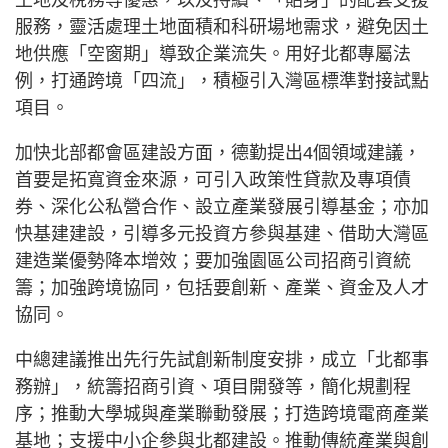
土地及稅務等優惠，以及持續、「貼身」的配套支援
服務，靈活處理土地面積和科研場地需求，避免因土
地供應「空窗期」導致企業流失。用好北都專屬法
例，打通跨境「四流」，積極引入灣區標準對接試點
項目。
加快北部都會區建設方面，德勤提出4個領域建議，
首要是拓寬資金來源，可引入政策性貸款及專項債
券、深化公私營合作、設立產業發展引導基金；亦加
快基建建設，引導多元投資方參與基建、借助大灣區
建造業優勢降本增效；要加強園區公司招商引資統
籌；加強跨境協同，包括要創新、產業、資金及人才
協同。
中總建議推出先行先試創新制度安排，成立「北都事
務辦」，統籌招商引資、項目開發等，簡化規劃程
序；推動大學城與產業聯動發展；打造跨境電商產業
基地；支援中小企參與北都建設。推動傳統產業與創