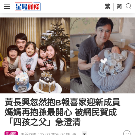
繁
简
黃長興忽然抱B報喜家迎新成員
媽媽再抱孫最開心 被網民賀成
「四孩之父」急澄清
更新時間：12:00 2026-07-09 HKT
影視圈