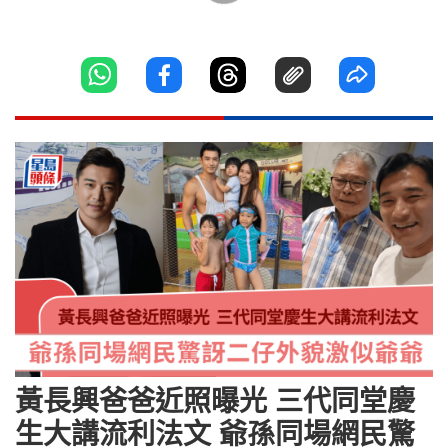
黃長興爸爸近照曝光 三代同堂慶
生大講流利法文 爺孫同場網民驚