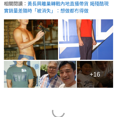
相關閱讀：
黃長興離巢轉戰內地直播帶貨 揭殘酷現
實銷量差隨時「被消失」：想做都冇得做
+16