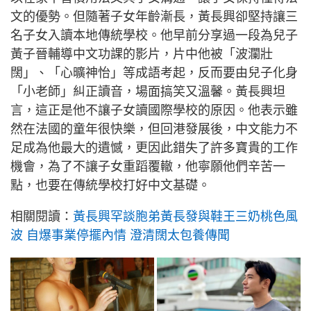
文的優勢。但隨著子女年齡漸長，黃長興卻堅持讓三
名子女入讀本地傳統學校。他早前分享過一段為兒子
黃子晉輔導中文功課的影片，片中他被「波瀾壯
闊」、「心曠神怡」等成語考起，反而要由兒子化身
「小老師」糾正讀音，場面搞笑又溫馨。黃長興坦
言，這正是他不讓子女讀國際學校的原因。他表示雖
然在法國的童年很快樂，但回港發展後，中文能力不
足成為他最大的遺憾，更因此錯失了許多寶貴的工作
機會，為了不讓子女重蹈覆轍，他寧願他們辛苦一
點，也要在傳統學校打好中文基礎。
相關閱讀：
黃長興罕談胞弟黃長發與鞋王三奶桃色風
波 自爆事業停擺內情 澄清闊太包養傳聞