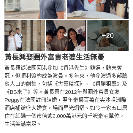
+20
黃長興娶圈外富貴老婆生活無憂
黃長興從法國回港參加《香港先生》競選，雖未奪
冠，但順利簽約成為演員。多年來，他參演過多部膾
炙人口的劇集，包括《古靈精探》、《乘勝狙擊》及
《BB來了》等。黃長興在2012年與圈外富貴女友
Peggy在法國註冊結婚，翌年豪擲百萬在尖沙咀洲際
酒店補辦盛大婚宴，場面星光熠熠。如今一家五口居
住在紅磡一個市值逾2,000萬港元的千呎豪宅單位，
生活美滿富足。