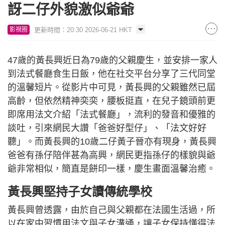
訝二仔外貌激似爺爺
更新時間：20:30 2026-06-21 HKT
影視圈
47歲的黃長興近日為79歲的父親慶生，並安排一家人
到法式餐廳食生日飯，他在社交平台分享了三代同堂
的溫馨短片。從影片中可見，黃長興的父親雖然已屆
高齡，但依然精神奕奕，腰板挺直，在兒子鏡頭前更
即席用法文介紹「法式餐廳」，流利的發音和優雅的
談吐，引來網民大讚「爸爸好型仔」、「法文好好
聽」。而黃長興的10歲二仔黃子晉亦有現身，黃長興
爸爸有孫仔陪伴甚為高興，網民更指孫仔的樣貌與爺
爺非常相似，簡直是餅印一樣，慶生畫面溫馨治癒。
黃長興堅持子女讀傳統學校
黃長興曾透露，由於自己與父親都在法國生活過，所
以在家中習慣用法文與子女溝通，讓子女保持懂得法