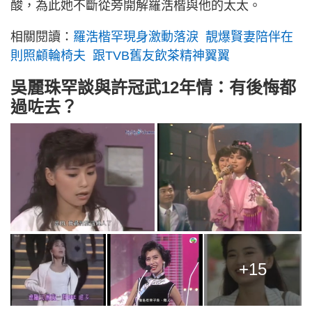
酸，為此她不斷從旁開解羅浩楷與他的太太。
相關閱讀：
羅浩楷罕現身激動落淚 靚爆賢妻陪伴在
則照顧輪椅夫 跟TVB舊友飲茶精神翼翼
吳麗珠罕談與許冠武12年情：有後悔都
過咗去？
+15