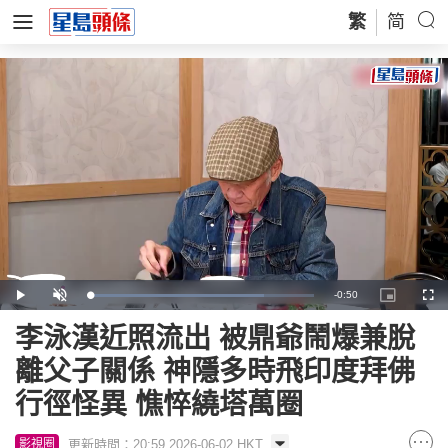
繁
简
Remaining
-
0:50
Loaded
:
Play
Unmute
Picture-
Full
77.72%
in-
Picture
Time
李泳漢近照流出 被鼎爺鬧爆兼脫
離父子關係 神隱多時飛印度拜佛
行徑怪異 憔悴繞塔萬圈
更新時間：20:59 2026-06-02 HKT
影視圈