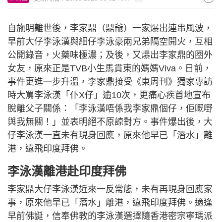
自施明離世後，李家鼎（鼎爺）一家爆出連串風波，
早前大仔李泳漢與細仔李泳豪兩兄弟隔空開火，互相
公開錄音，火藥味極濃；及後，又爆出李家鼎的圈外
女友，原來正是TVB小生馬貫東的媽媽Viva。日前，
事件更進一步升溫，李家鼎接受《東周刊》獨家專訪
時大罵李泳漢「仆X仔」逾10次，更痛心疾首地宣布
脫離父子關係：「李泳漢唔係我李家鼎個仔，佢嘅嘢
與我無關！」並表明絕不原諒對方。事件爆出後，大
仔李泳漢一直未有現身回應，原來他早已「潛水」離
港，遠飛印度拜佛。
李泳漢離港赴印度拜佛
李家鼎大仔李泳漢近來一反常態，未有再現身回應家
事，原來他早已「潛水」離港，遠飛印度拜佛。適逢
早前佛誕，信奉佛教的李泳漢選擇隨香港密宗寧瑪派