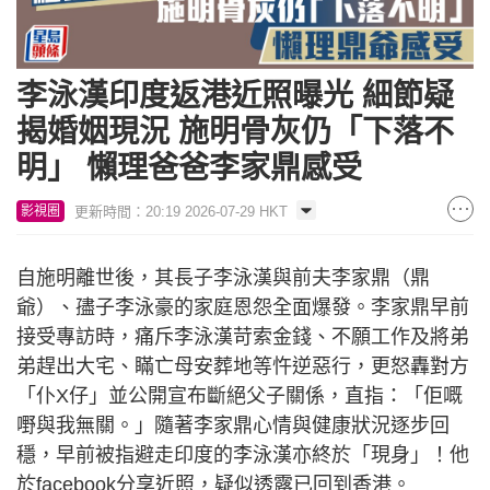
李泳漢印度返港近照曝光 細節疑
揭婚姻現況 施明骨灰仍「下落不
明」 懶理爸爸李家鼎感受
更新時間：20:19 2026-07-29 HKT
影視圈
自施明離世後，其長子李泳漢與前夫李家鼎（鼎
爺）、孻子李泳豪的家庭恩怨全面爆發。李家鼎早前
接受專訪時，痛斥李泳漢苛索金錢、不願工作及將弟
弟趕出大宅、瞞亡母安葬地等忤逆惡行，更怒轟對方
「仆X仔」並公開宣布斷絕父子關係，直指：「佢嘅
嘢與我無關。」隨著李家鼎心情與健康狀況逐步回
穩，早前被指避走印度的李泳漢亦終於「現身」！他
於facebook分享近照，疑似透露已回到香港。