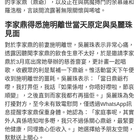
的李家鼎（鼎爺），以及正在與病魔搏鬥的余慕蓮和
羅浩楷，言談間流露著無限關懷與唏噓。
李家鼎得悉施明離世當天原定與吳麗珠
見面
對於李家鼎的前妻施明離世，吳麗珠表示非常心痛，
透露因聽聞李家鼎的飲食生意不太好，於是邀請李家
鼎於3月底出席她舉辦的慈善齋宴，更計畫一起唱
歌，收觀眾的利是幫補一下鼎爺。惟活動當天下午便
收到施明離世的噩耗。吳麗珠表示：「當日鼎爺冇
嚟，我打畀佢，我話『如果係咁，你唔好嚟啦，節哀
順變』，之後直到而家我都冇再搵佢。」吳麗珠為免
打擾對方，至今未有致電慰問，僅透過WhatsApp訊
息提醒李家鼎保重身體。她認為：「家庭事呢，其實
外人真係唔知咁多嘢，我只不過係關心鼎爺，最緊要
他健康，同埋擔心佢收入。」她選擇給予朋友空間，
默默送上關心。