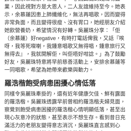
業，因此視對方是大恩人，二人友誼維持至今。她表
示，余慕蓮因患上肺纖維化，無法再唱歌，因而變得
非常負面，而且變得很瘦、沒有胃口，她經朋友介紹
她飲營養奶，希望情況有好轉。吳麗珠分享：「佢
（余慕蓮）好negative，有時打電話俾我，又話『唉
呀，我等死㗎喇，我鍾意唱歌又無得唱，鍾意旅行又
無得去』，我就開解佢，叫佢唔好咁諗。」為了鼓勵
好友，吳麗珠特意將早前慈善活動上，安排余慕蓮等
一同唱歌，希望為她帶來歡樂與動力。
羅浩楷飽受病患困擾心情低落
同樣令吳麗珠牽掛的，還有近年健康欠佳、鮮有露面
的羅浩楷。吳麗珠透露早前曾相約羅浩楷夫婦見面，
察覺到飽受病患困擾的羅浩楷心情明顯低落，甚至出
現心灰意冷的狀態，甚至表示不想生存。看到昔日充
滿活力的老朋友變得意志消沉，吳麗珠直言感到心