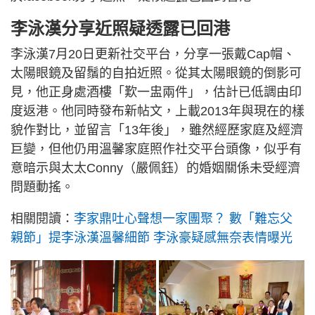
李泳漢分享近照疑透露已回港
李泳漢7月20日更新社交平台，分享一張戴Cap帽、
太陽眼鏡及留鬚的自拍近照。從其太陽眼鏡的倒影可
見，他正身處酒樓「歎一盅兩件」，估計已低調由印
度返港。他同時發布新帖文，上載2013年與現在的樣
貌作對比，並留言「13年後」，雖然經歷家庭及經濟
巨變，但他仍用溫馨家庭照作社交平台頭像，似乎有
意暗示與太太Conny（嚴佩鈺）的婚姻關係未受經濟
問題動搖。
相關閱讀：
李家鼎吐心聲想一家團聚？ 數「難忘父
親節」提李泳漢溫馨細節 李泳豪疑感無奈表情曝光