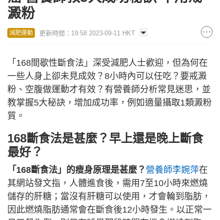
澱粉
更新時間：19:58 2023-09-11 HKT
減肥運動
「168間歇性斷食法」深受減肥人士歡迎，但為何在
一些人身上卻未見成效？8小時內可以任吃？要戒澱
粉、空腹做運動才有效？有營養師分析常見迷思，並
教掌握5大秘訣，增加成功率，例如適量攝取1類澱粉
質。
168斷食法是甚麼？早上還是晚上斷食
最好？
「168斷食法」的瘦身原理是甚麼？
營養師李婉萍
在
其網站發文指，人體進食後，需用7至10小時來燃燒
儲存的肝糖；當沒有肝糖可以使用，才會輪到脂肪，
因此燃燒脂肪通常會在斷食後12小時發生。以正常一