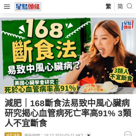
繁
简
減肥｜168斷食法易致中風心臟病
研究揭心血管病死亡率高91% 3類
人不宜斷食
更新時間：18:13 2024-03-21 HKT
減肥運動