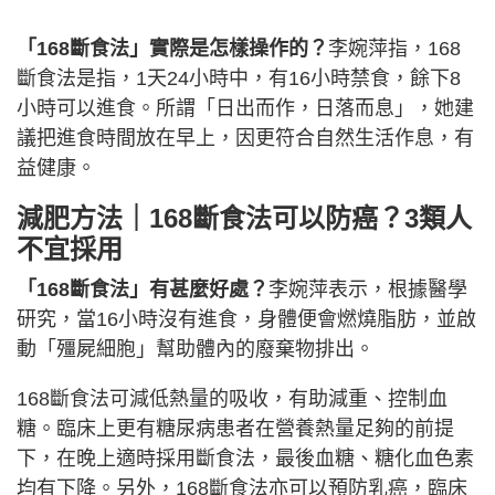
「168斷食法」實際是怎樣操作的？
李婉萍指，168
斷食法是指，1天24小時中，有16小時禁食，餘下8
小時可以進食。所謂「日出而作，日落而息」，她建
議把進食時間放在早上，因更符合自然生活作息，有
益健康。
減肥方法｜168斷食法可以防
癌？3類人
不宜採用
「168斷食法」有甚麼好處？
李婉萍表示，根據醫學
研究，當16小時沒有進食，身體便會燃燒脂肪，並啟
動「殭屍細胞」幫助體內的廢棄物排出。
168斷食法可減低熱量的吸收，有助減重、控制血
糖。臨床上更有糖尿病患者在營養熱量足夠的前提
下，在晚上適時採用斷食法，最後血糖、糖化血色素
均有下降。另外，168斷食法亦可以預防乳癌，臨床