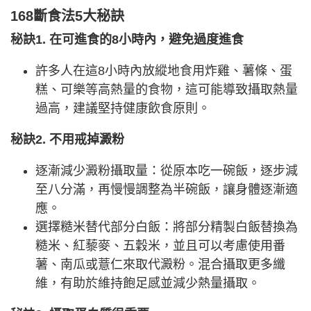
168斷食法5大秘訣
秘訣1. 在可進食的8小時內，避免過度進食
許多人在這8小時內放縱地食用炸雞、薯條、蛋
糕、可樂等高熱量的食物，這可能導致攝取熱量
過高，建議堅持健康飲食原則。
秘訣2. 不用戒掉澱粉
逐漸減少澱粉攝取量：從原本吃一碗飯，逐步減
至八分滿，再慢慢調整為半碗飯，讓身體逐漸適
應。
選擇糙米替代部分白飯：將部分精製白飯替換為
糙米、紅藜麥、五穀米，並且可以考慮使用番
薯、南瓜或薏仁來取代澱粉。混合攝取更多纖
維，有助於維持飽足感並減少熱量攝取。