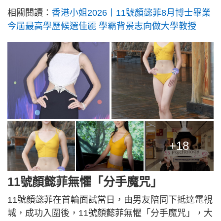
相關閱讀：
香港小姐2026丨11號顏懿菲8月博士畢業
今屆最高學歷候選佳麗 學霸背景志向做大學教授
+18
11號顏懿菲無懼「分手魔咒」
11號顏懿菲在首輪面試當日，由男友陪同下抵達電視
城，成功入圍後，11號顏懿菲無懼「分手魔咒」，大