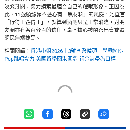
咬緊牙關，努力摸索最適合自己的耀眼形象。正因為
此，11號顏懿菲不擔心有「黑材料」的風險，她直言
「行得正企得正」，就算到酒吧只是正常消遣，對朋
友圈亦有著百分百的信任，毫不擔心被閨密出賣或遭
網民無端抹黑。
相關閱讀：
香港小姐2026｜3號李澄晴碩士學霸擁K-
Pop跳唱實力 英國留學回港圓夢 視佘詩曼為目標