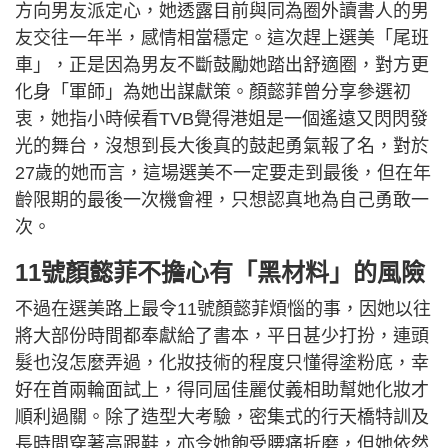
方向男友派定心，她透露目前與同為圈外讀書人的男
友交往一年半，感情相當穩定。這次趕上選美「尾班
車」，正是因為男友不斷鼓勵她踏出舒適圈，對方更
化身「軍師」為她出謀獻策。顏懿菲曾分享參選初
衷，她指小時候看TVB覺得港姐是一個遙遠又閃閃發
光的舞台，沒想到長大後真的鼓起勇氣報了名，對於
27歲的她而言，這場選美不一定要走到最後，但在年
齡限期的最後一次機會裡，只想認真地為自己勇敢一
次。
11號顏懿菲不擔心有「黑材料」的風險
不過在選美路上最令11號顏懿菲煩惱的事，因她以往
將大部份時間都奉獻給了書本，平日甚少打扮，連頭
髮也沒怎麼弄過，化妝技術的程度只懂得塗粉底，幸
好在首兩輪面試上，得同屆佳麗仗義相助幫她化妝才
順利過關。除了造型大考驗，密集式的行天橋特訓及
長時間穿著高跟鞋，亦令她飽受腰痛折磨，但她依然