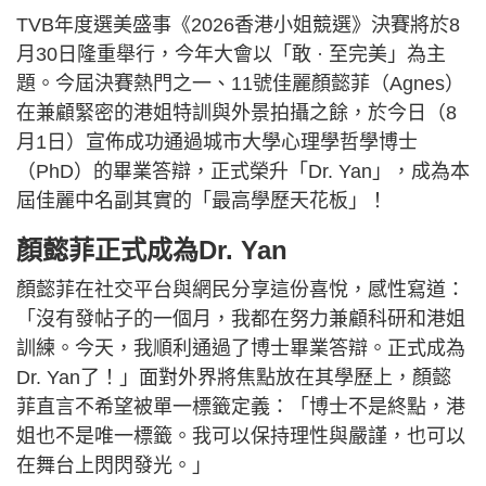
TVB年度選美盛事《2026香港小姐競選》決賽將於8
月30日隆重舉行，今年大會以「敢 · 至完美」為主
題。今屆決賽熱門之一、11號佳麗顏懿菲（Agnes）
在兼顧緊密的港姐特訓與外景拍攝之餘，於今日（8
月1日）宣佈成功通過城市大學心理學哲學博士
（PhD）的畢業答辯，正式榮升「Dr. Yan」，成為本
屆佳麗中名副其實的「最高學歷天花板」！
顏懿菲正式成為Dr. Yan
顏懿菲在社交平台與網民分享這份喜悅，感性寫道：
「沒有發帖子的一個月，我都在努力兼顧科研和港姐
訓練。今天，我順利通過了博士畢業答辯。正式成為
Dr. Yan了！」面對外界將焦點放在其學歷上，顏懿
菲直言不希望被單一標籤定義：「博士不是終點，港
姐也不是唯一標籤。我可以保持理性與嚴謹，也可以
在舞台上閃閃發光。」