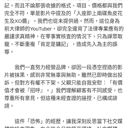
記。而且不論那張收據的格式、項目、價格都與我們
完全不符，單是影片中提及的「入座即上兩碟魚皮花
生及XO醬」，我們也從未提供過。然而，這位身為
前大律師的YouTuber，卻完全違背了法律專業應有的
嚴謹求真精神，在零事實核查的情況下，只為譁眾取
寵，不斷重複「肯定是鏞記」，造成先入為主的誤
導。
我們一直努力經營品牌，卻因一段憑空捏造的影
片被抹黑，感到非常無辜與無助。雖然已即時做出投
訴，但對方有權不下架。父親只能自我安慰：「有價
值才會被『招呼』。」我們理解顧客有不同感受，也
尊重所有意見，但這種未經查證的誣捏，已構成誹
謗。
這件「恐怖」的經歷，讓我深刻反思當下社交媒