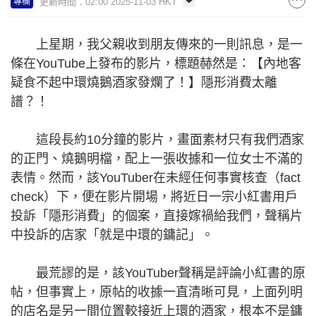
更新時間：02:00 2025-11-03 HKT
專欄
上星期，我父親收到朋友傳來的一則訊息，是一
條在YouTube上發布的影片，標題赫然是：【內地客
疑食不起中環燒鵝酒家發爛了！】隱形消費太離
譜？！
這段長約10分鐘的影片，畫面素材只有我們酒家
的正門、燒鵝明檔，配上一張收據和一位女士不滿的
表情。然而，該YouTuber在未經任何事實核查（fact
check）下，便在影片開場，將近日一宗小紅書用戶
投訴「隱形消費」的個案，直接嫁禍給我們，聲稱片
中投訴的店家「就是中環的鏞記」。
最荒謬的是，該YouTuber聲稱是評論小紅書的原
帖，但事實上，原帖的收據一直清晰可見，上面列明
的店名是另一間位置較接近上環的酒家，根本不是鏞