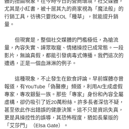
體的扭曲現象。在今時今日的營商環境，社交媒體，
尤其是小紅書，被十居其九的商家視為「魔法般」的
行銷工具，彷彿只要找KOL「種草」，就能提升銷
量。
但現實是，整個社交媒體的門檻極低，為搶流
量，內容失實、譁眾取寵、情緒操控已成常態。一段
影片，無論真假，都能引發病毒式傳播。我們這次的
遭遇，正是一個血淋淋的例子。
這種現象，不止發生在飲食評論。早前媒體亦曾
報道，有YouTube「偽醫療」頻道，利用AI生成虛假
專家，專攻銀髮一族。那些「專家」身份和內容全屬
虛構，卻仍吸引了近20萬粉絲。許多長者深信不疑，
甚至依此作出錯誤的健康決策。這不只是資訊失真，
更是具操控性的誤導，其恐怖程度，猶如長輩版的
「艾莎門」（Elsa Gate）。