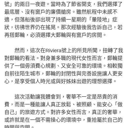
號」的兩日一夜遊。當時為了節省開支，我們選擇了
最底層、沒有窗戶的廉價艙房。雖然航程中未感不
適，但落船後卻出現了持續一星期的「暈陸地」症
狀，彷彿世界仍在搖晃。那次經驗後我告訴自己，若
再搭郵輪，必須選擇大郵輪與有窗戶的房間。
然而，這次在Riviera號上的所見所聞，扭轉了我
對郵輪的看法。對身兼多職的現代女性而言，郵輪提
供了一個毋須費心規劃、又安全可靠的環境。相較獨
自前往陌生城市，郵輪的封閉性與完善設施讓人更安
心，是享受個人時光或與好姊妹出遊的理想選擇。
這次活動讓我體會到，奢華不一定是昂貴的消
費，而是一種能讓人真正放鬆、被照顧、能安心「做
自己」的旅遊方式。對許多女性而言，真正的奢華，
或許就是在一個不需操心的環境中，重拾屬於自己的
時間與空間。