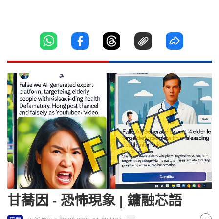
甘蕎因 - 恐怖現象 | 鏞融芯語