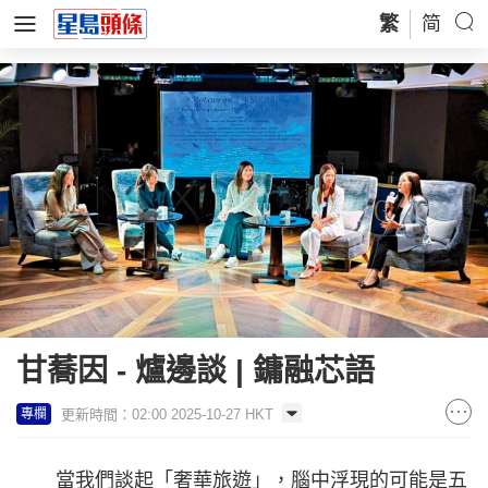
繁
简
甘蕎因 - 爐邊談 | 鏞融芯語
更新時間：02:00 2025-10-27 HKT
專欄
當我們談起「奢華旅遊」，腦中浮現的可能是五