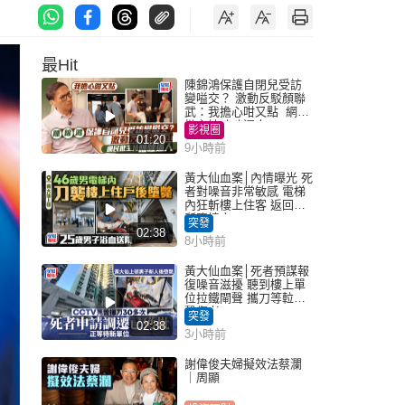
最Hit
陳錦鴻保護自閉兒受訪
變嗌交？ 激動反駁顏聯
武：我擔心咁又點 網民
批主持咄咄逼人
影視圈
01:20
9小時前
黃大仙血案│內情曝光 死
者對噪音非常敏感 電梯
內狂斬樓上住客 返回住
所墮樓亡
突發
02:38
8小時前
黃大仙血案│死者預謀報
復噪音滋擾 聽到樓上單
位拉鐵閘聲 攜刀等𨋢伏
擊傷者
突發
02:38
3小時前
謝偉俊夫婦擬效法蔡瀾
｜周顯