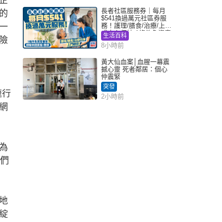
長者社區服務券｜每月
的
$541換過萬元社區券服
一
務！護理/膳食/治療/上門
或中心任揀 1條件免資產
生活百科
險
審查（附申請資格及教
8小時前
學）
黃大仙血案│血腥一幕震
撼心靈 死者鄰居：個心
仲震緊
突發
速行
2小時前
網
為
他們
地
綻