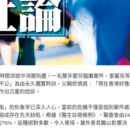
間流逝中消磨殆盡。一名雙非嬰兒腦癱案件，家屬苦等
不公」為由永久擱置聆訊，父親悲憤道：「現在香港好像
作出沉重的控訴。
」的形象早已深入人心，當前的危機不僅是個別案件處
組成存在先天缺陷，根據《醫生註冊條例》，醫委會由2
的75%，這種絕對多數，令人覺得，業外意見難以影響決