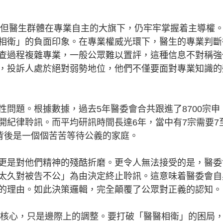
但醫生群體在專業自主的大旗下，仍牢牢掌握着主導權
相衛」的負面印象。在專業權威光環下，醫生的專業判斷
查過程複雜專業，一般公眾難以置評，這種信息不對稱強
，投訴人處於絕對弱勢地位，他們不僅要面對專業知識的
題。根據數據，過去5年醫委會合共跟進了8700宗申
開紀律聆訊。而平均研訊時間長達6年，當中有7宗需要7
字背後是一個個苦苦等待公義的家庭。
是對他們精神的殘酷折磨。更令人無法接受的是，醫委
太久對被告不公」為由決定終止聆訊。這意味着醫委會自
的理由。如此決策邏輯，完全顛覆了公眾對正義的認知。
核心，只是邊際上的調整。要打破「醫醫相衛」的困局