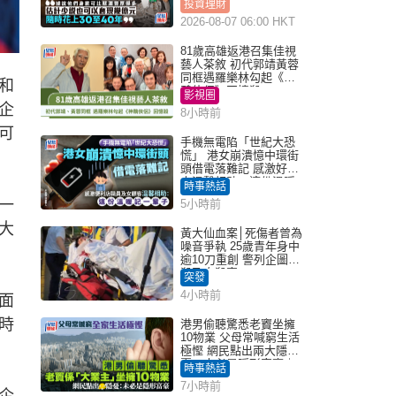
投資理財
2026-08-07 06:00 HKT
81歲高雄返港召集佳視
藝人茶敘 初代郭靖黃蓉
同框遇羅樂林勾起《神
和
鵰俠侶》回憶殺
影視圈
企
8小時前
可
手機無電陷「世紀大恐
慌」 港女崩潰憶中環街
頭借電落難記 感激好心
人溫馨相助：這份溫暖
時事熱話
記一輩子｜Juicy叮
一
5小時前
大
黃大仙血案│死傷者曾為
噪音爭執 25歲青年身中
逾10刀重創 警列企圖謀
殺及自殺案
突發
4小時前
面
時
港男偷聽驚悉老竇坐擁
10物業 父母常喊窮生活
極慳 網民點出兩大隱
憂：未必是隱形富豪｜
時事熱話
Juicy叮
7小時前
企