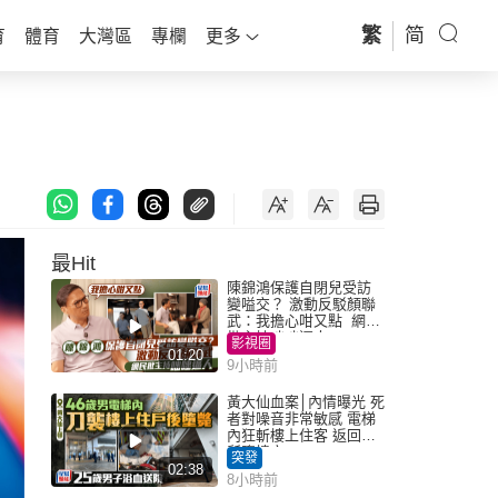
繁
简
育
體育
大灣區
專欄
更多
最Hit
陳錦鴻保護自閉兒受訪
變嗌交？ 激動反駁顏聯
武：我擔心咁又點 網民
批主持咄咄逼人
影視圈
01:20
9小時前
黃大仙血案│內情曝光 死
者對噪音非常敏感 電梯
內狂斬樓上住客 返回住
所墮樓亡
突發
02:38
8小時前