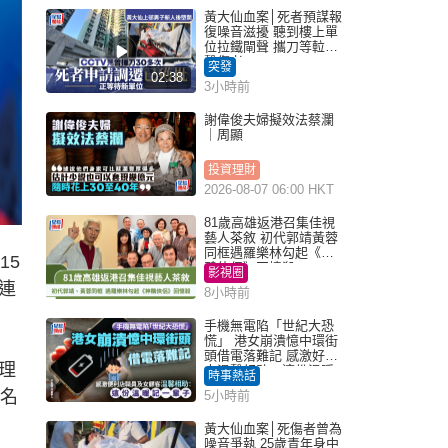
黃大仙血案│死者預謀報
復噪音滋擾 聽到樓上單
位拉鐵閘聲 攜刀等𨋢伏
擊傷者
突發
02:38
3小時前
謝偉俊夫婦擬效法蔡瀾
｜周顯
投資理財
2026-08-07 06:00 HKT
81歲高雄返港召集佳視
藝人茶敘 初代郭靖黃蓉
同框遇羅樂林勾起《神
15
鵰俠侶》回憶殺
影視圈
連
8小時前
手機無電陷「世紀大恐
慌」 港女崩潰憶中環街
頭借電落難記 感激好心
理
人溫馨相助：這份溫暖
時事熱話
記一輩子｜Juicy叮
4名
5小時前
黃大仙血案│死傷者曾為
噪音爭執 25歲青年身中