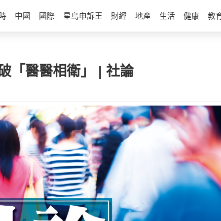
時
中國
國際
星島申訴王
財經
地產
生活
健康
教
破「醫醫相衛」 | 社論