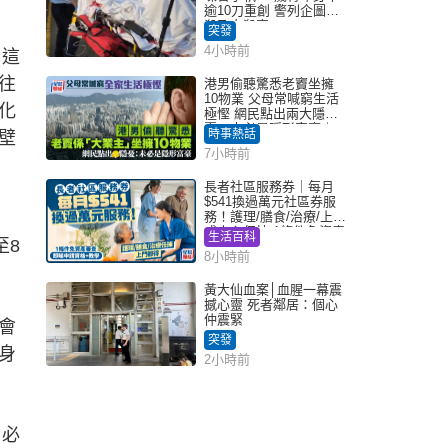
逾10刀重創 警列企圖謀
殺及自殺案
突發
4小時前
。這
往
港男偷聽驚悉老竇坐擁
10物業 父母常喊窮生活
化
極慳 網民點出兩大隱
憂：未必是隱形富豪｜
時事熱話
壁
Juicy叮
7小時前
長者社區服務券｜每月
$541換過萬元社區券服
務！護理/膳食/治療/上門
或中心任揀 1條件免資產
生活百科
至8
審查（附申請資格及教
8小時前
學）
黃大仙血案│血腥一幕震
撼心靈 死者鄰居：個心
仲震緊
會
突發
身
2小時前
，必