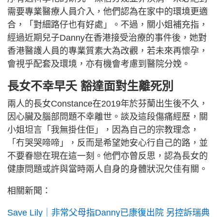
需要專業醫療人員介入，他們認為在家中的環境更適
合，「對細路仔也有好處」。不過，關小姐補充指，
經過近期兒子Danny在香港接受治療的事件後，她對
香港醫護人員的專業質素大為改觀，若未來再懷孕，
會視乎配套及環境，亦有機會考慮到醫院分娩。
長女不幸早夭 豁達面對生離死別
兩人的長女Constance在2019年於芬蘭出生後不久，
因心臟及腦部問題不幸離世。談及這段傷痛經歷，關
小姐坦言「我無掛住佢」，因為自己的宗教理念，
「冇哭哭啼啼」，反而是希望她安心行自己的路，並
不要眷戀在現在這一刻。他們亦曾反思，認為長女的
健康問題或許與當時兩人自身的身體狀況欠佳有關。
相關新聞：
Save Lily｜非常父母指Danny已康復出院 另控訴瑞典