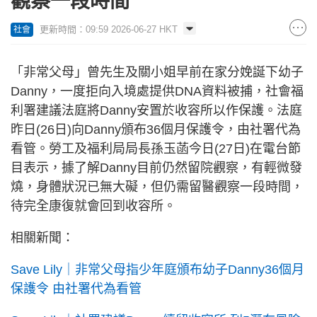
觀察一段時間
更新時間：09:59 2026-06-27 HKT
社會
「非常父母」曾先生及關小姐早前在家分娩誕下幼子
Danny，一度拒向入境處提供DNA資料被捕，社會福
利署建議法庭將Danny安置於收容所以作保護。法庭
昨日(26日)向Danny頒布36個月保護令，由社署代為
看管。勞工及福利局局長孫玉菡今日(27日)在電台節
目表示，據了解Danny目前仍然留院觀察，有輕微發
燒，身體狀況已無大礙，但仍需留醫觀察一段時間，
待完全康復就會回到收容所。
相關新聞：
Save Lily｜非常父母指少年庭頒布幼子Danny36個月
保護令 由社署代為看管