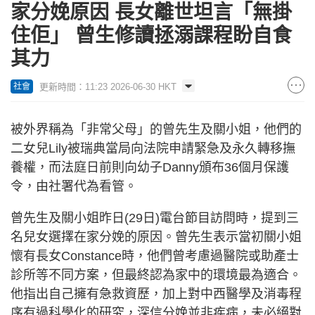
家分娩原因 長女離世坦言「無掛
住佢」 曾生修讀拯溺課程盼自食
其力
更新時間：11:23 2026-06-30 HKT
社會
被外界稱為「非常父母」的曾先生及關小姐，他們的
二女兒Lily被瑞典當局向法院申請緊急及永久轉移撫
養權，而法庭日前則向幼子Danny頒布36個月保護
令，由社署代為看管。
曾先生及關小姐昨日(29日)電台節目訪問時，提到三
名兒女選擇在家分娩的原因。曾先生表示當初關小姐
懷有長女Constance時，他們曾考慮過醫院或助產士
診所等不同方案，但最終認為家中的環境最為適合。
他指出自己擁有急救資歷，加上對中西醫學及消毒程
序有過科學化的研究，深信分娩並非疾病，未必絕對