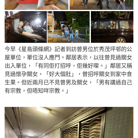
今早《星島頭條網》記者到訪曾男位於秀茂坪邨的公
屋單位，單位沒人應門。鄰居表示，以往曾見過關女
出入單位，「有同佢打招呼，佢幾好㗎。」鄰居又稱
見過懷孕關女，「好大個肚」，曾招呼關女到家中食
生果。但近兩月已不見曾男及關女，「男有講過自己
有宗教，但唔知咩宗教。」