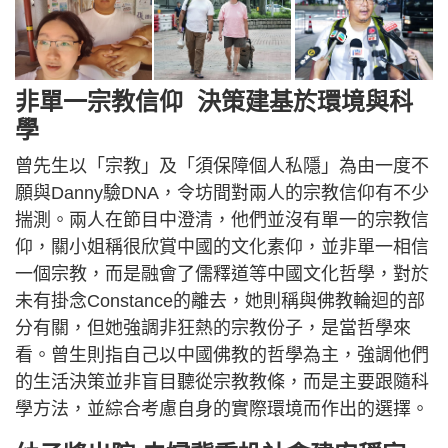
非單一宗教信仰 決策建基於環境與科
學
曾先生以「宗教」及「須保障個人私隱」為由一度不
願與Danny驗DNA，令坊間對兩人的宗教信仰有不少
揣測。兩人在節目中澄清，他們並沒有單一的宗教信
仰，關小姐稱很欣賞中國的文化素仰，並非單一相信
一個宗教，而是融會了儒釋道等中國文化哲學，對於
未有掛念Constance的離去，她則稱與佛教輪迴的部
分有關，但她強調非狂熱的宗教份子，是當哲學來
看。曾生則指自己以中國佛教的哲學為主，強調他們
的生活決策並非盲目聽從宗教教條，而是主要跟隨科
學方法，並綜合考慮自身的實際環境而作出的選擇。