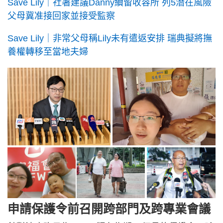
Save Lily｜社署建議Danny續留收容所 列5潛在風險
父母冀准接回家並接受監察
Save Lily｜非常父母稱Lily未有遣返安排 瑞典擬將撫
養權轉移至當地夫婦
申請保護令前召開跨部門及跨專業會議