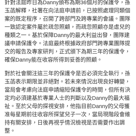
針對法庭昨日為Danny頒布為期36個月的保護令，孫
玉菡解釋，社署在向法庭申請前，已按照處理同類個
案的既定程序，召開了跨部門及跨專業的會議。團隊
一致認定案件屬於疏忽照顧，而疏忽照顧亦是虐兒的
種類之一。基於保障Danny的最大利益出發，團隊建
議申請保護令。法庭最終根據政府部門跨專業團隊提
交的報告及專家研判，正式頒下為期三年的保護令，
確保Danny能在收容所得到妥善的照顧。
對於社會關注這三年的保護令是否必須完全執行，孫
玉菡表示期限並非絕對。若未來情況出現良好轉變，
當局會考慮向法庭申請縮短保護令的時間，但所有決
定均必須建基於專業人士的判斷以及Danny的最大福
祉。至於父母的探視安排，他指目前Danny的父母獲
准每星期前往收容所探望兒子一次，當局現階段會維
持有關安排，日後再視乎情況檢視是否需要作出調
整。