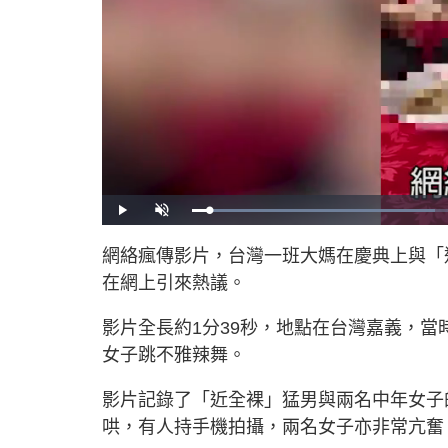
L
P
U
o
l
n
a
a
m
d
y
u
網絡瘋傳影片，台灣一班大媽在慶典上與「
e
t
d
e
:
在網上引來熱議。
4
1
.
0
2
影片全長約1分39秒，地點在台灣嘉義，
%
女子跳不雅辣舞。
影片記錄了「近全裸」猛男與兩名中年女子
哄，有人持手機拍攝，兩名女子亦非常亢奮