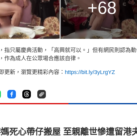
+68
，指只屬慶典活動，「高興就可以。」但有網民則認為動
，作為成人在公眾場合應該自律。
立即更新，瀏覽更精彩內容：
https://bit.ly/3yLrgYZ
港媽死心帶仔搬屋 至親離世慘遭留港