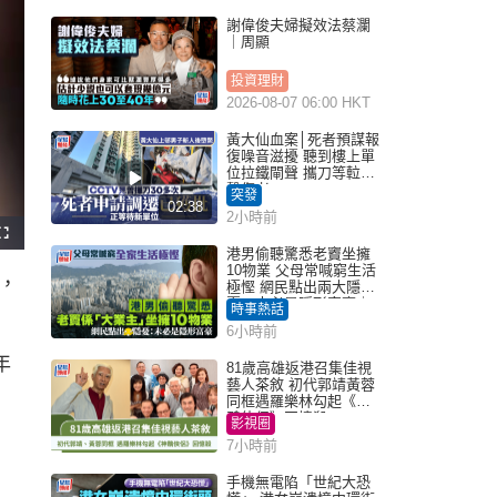
謝偉俊夫婦擬效法蔡瀾
｜周顯
投資理財
2026-08-07 06:00 HKT
黃大仙血案│死者預謀報
復噪音滋擾 聽到樓上單
位拉鐵閘聲 攜刀等𨋢伏
擊傷者
突發
02:38
2小時前
F
u
港男偷聽驚悉老竇坐擁
l
10物業 父母常喊窮生活
l
，
s
極慳 網民點出兩大隱
c
憂：未必是隱形富豪｜
r
時事熱話
e
Juicy叮
e
6小時前
n
年
81歲高雄返港召集佳視
藝人茶敘 初代郭靖黃蓉
同框遇羅樂林勾起《神
鵰俠侶》回憶殺
影視圈
7小時前
手機無電陷「世紀大恐