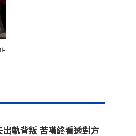
作
夫出軌背叛 苦嘆終看透對方