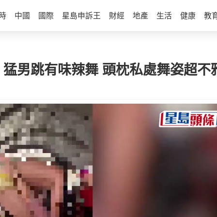
時
中國
國際
星島申訴王
財經
地產
生活
健康
教
裸」猛男跳有味辣舞 頭枕私處舞姿超不