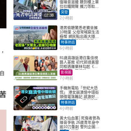
復噪音滋擾 聽到樓上單
位拉鐵閘聲 攜刀等𨋢伏
擊傷者
突發
02:38
2小時前
港男偷聽驚悉老竇坐擁
10物業 父母常喊窮生活
極慳 網民點出兩大隱
憂：未必是隱形富豪｜
時事熱話
Juicy叮
6小時前
過，
81歲高雄返港召集佳視
藝人茶敘 初代郭靖黃蓉
同框遇羅樂林勾起《神
鵰俠侶》回憶殺
自
影視圈
7小時前
手機無電陷「世紀大恐
慌」 港女崩潰憶中環街
苦
頭借電落難記 感激好心
人溫馨相助：這份溫暖
時事熱話
記一輩子｜Juicy叮
4小時前
黃大仙血案│死傷者曾為
噪音爭執 26歲青年身中
逾10刀重創 警列企圖謀