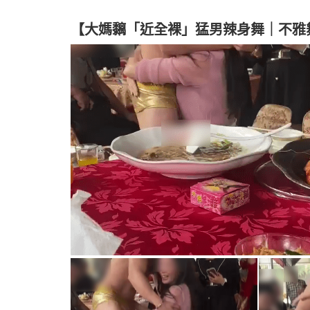
【大媽黐「近全裸」猛男辣身舞｜不雅舞