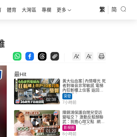
繁
简
育
體育
大灣區
專欄
更多
雅
最Hit
黃大仙血案│內情曝光 死
者對噪音非常敏感 電梯
內狂斬樓上住客 返回住
所墮樓亡
突發
02:38
7小時前
陳錦鴻保護自閉兒受訪
變嗌交？ 激動反駁顏聯
武：我擔心咁又點 網民
批主持咄咄逼人
影視圈
01:20
8小時前