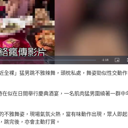
R
-
1:16
P
i
c
e
t
近全裸」猛男跳不雅辣舞，頭枕私處，舞姿勁似性交動作
u
r
m
e
-
i
a
n
-
當時在似在日間舉行慶典酒宴，一名肌肉猛男圍繞著一群中
P
i
i
c
t
n
u
r
e
i
的不雅舞姿，現場氣氛火熱，當有味動作出現，眾人即起
n
，跳完後，亦會主動打賞。