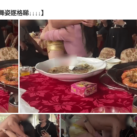
g
T
姿逐格睇↓↓↓↓】
i
m
e