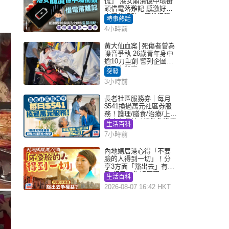
慌」 港女崩潰憶中環街
頭借電落難記 感激好心
人溫馨相助：這份溫暖
時事熱話
記一輩子｜Juicy叮
4小時前
黃大仙血案│死傷者曾為
噪音爭執 26歲青年身中
逾10刀重創 警列企圖謀
殺及自殺案
突發
3小時前
長者社區服務券｜每月
$541換過萬元社區券服
務！護理/膳食/治療/上門
或中心任揀 1條件免資產
生活百科
審查（附申請資格及教
7小時前
學）
內地媽居港心得「不要
臉的人得到一切」！分
享3方面「豁出去」有著
數 網民：你好厲害
生活百科
2026-08-07 16:42 HKT