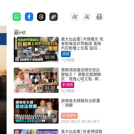
最Hit
黃大仙血案│內情曝光 死
者對噪音非常敏感 電梯
內狂斬樓上住客 返回住
所墮樓亡
突發
02:38
7小時前
陳錦鴻保護自閉兒受訪
變嗌交？ 激動反駁顏聯
武：我擔心咁又點 網民
批主持咄咄逼人
影視圈
01:20
8小時前
謝偉俊夫婦擬效法蔡瀾
｜周顯
投資理財
2026-08-07 06:00 HKT
黃大仙血案│死者預謀報