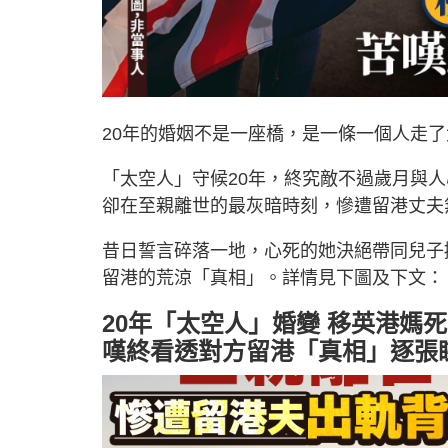
20年的婚姻不是一座橋，是一條一個人走
「太空人」守候20年，終究敵不過歲月與
卻在至親離世的最灰暗時刻，慘遭留港丈夫
昔日誓言碎落一地，心死的她決絕帶同兒子
留港的荒涼「真相」。詳情見下圖及下文：
20年「太空人」婚變 移英港媽
嘆終看透對方留港「真相」逐張睇↓