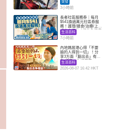
殺及自殺案
突發
3小時前
長者社區服務券｜每月
$541換過萬元社區券服
務！護理/膳食/治療/上門
或中心任揀 1條件免資產
生活百科
審查（附申請資格及教
7小時前
學）
內地媽居港心得「不要
臉的人得到一切」！分
享3方面「豁出去」有著
數 網民：你好厲害
生活百科
2026-08-07 16:42 HKT