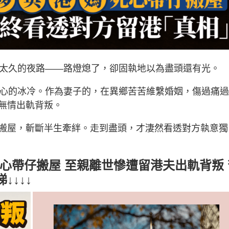
了太久的夜路——路燈熄了，卻固執地以為盡頭還有光。
人心的冰冷。作為妻子的，在異鄉苦苦維繫婚姻，傷過痛
無情出軌背叛。
搬屋，斬斷半生牽絆。走到盡頭，才淒然看透對方執意獨
死心帶仔搬屋 至親離世慘遭留港夫出軌背叛 
↓↓↓