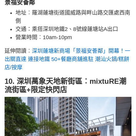
景福安薈鄰
地址︰羅湖蓮塘街道國威路與畔山路交匯處西南
側
交通：乘搭深圳地鐵2、8號線蓮塘站A出口
營業時間︰10am-10pm
延伸閱讀︰
深圳蓮塘新商場「景福安薈鄰」開幕！一
出關直達 連接地鐵 50+餐廳商舖進駐 潮汕火鍋/糕餅
店/按摩
10. 深圳萬象天地新街區︰mixtuRE潮
流街區+限定快閃店