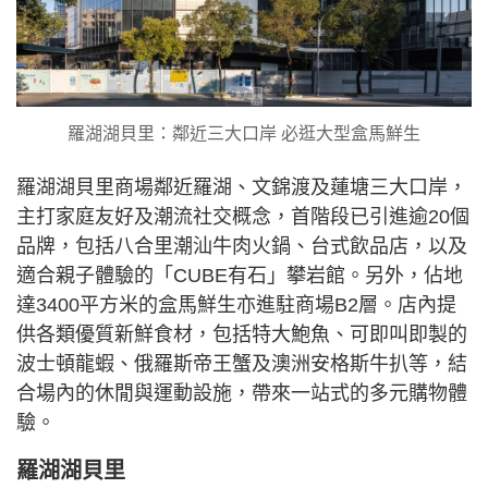
羅湖湖貝里：鄰近三大口岸 必逛大型盒馬鮮生
羅湖湖貝里商場鄰近羅湖、文錦渡及蓮塘三大口岸，
主打家庭友好及潮流社交概念，首階段已引進逾20個
品牌，包括八合里潮汕牛肉火鍋、台式飲品店，以及
適合親子體驗的「CUBE有石」攀岩館。另外，佔地
達3400平方米的盒馬鮮生亦進駐商場B2層。店內提
供各類優質新鮮食材，包括特大鮑魚、可即叫即製的
波士頓龍蝦、俄羅斯帝王蟹及澳洲安格斯牛扒等，結
合場內的休閒與運動設施，帶來一站式的多元購物體
驗。
羅湖湖貝里