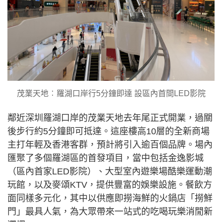
茂業天地︰羅湖口岸行5分鐘即達 設區內首間LED影院
鄰近深圳羅湖口岸的茂業天地去年尾正式開業，過關
後步行約5分鐘即可抵達。這座樓高10層的全新商場
主打年輕及香港客群，預計將引入逾百個品牌。場內
匯聚了多個羅湖區的首發項目，當中包括金逸影城
（區內首家LED影院）、大型室內遊樂場酷樂運動潮
玩館，以及麥頌KTV，提供豐富的娛樂設施。餐飲方
面同樣多元化，其中以供應即撈海鮮的火鍋店「撈鮮
門」最具人氣，為大眾帶來一站式的吃喝玩樂消閒新