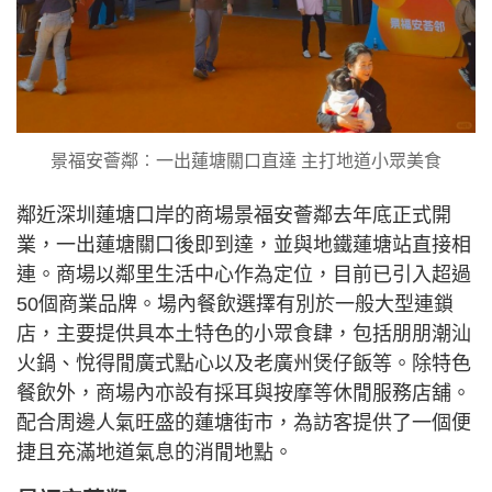
景福安薈鄰︰一出蓮塘關口直達 主打地道小眾美食
鄰近深圳蓮塘口岸的商場景福安薈鄰去年底正式開
業，一出蓮塘關口後即到達，並與地鐵蓮塘站直接相
連。商場以鄰里生活中心作為定位，目前已引入超過
50個商業品牌。場內餐飲選擇有別於一般大型連鎖
店，主要提供具本土特色的小眾食肆，包括朋朋潮汕
火鍋、悅得閒廣式點心以及老廣州煲仔飯等。除特色
餐飲外，商場內亦設有採耳與按摩等休閒服務店舖。
配合周邊人氣旺盛的蓮塘街市，為訪客提供了一個便
捷且充滿地道氣息的消閒地點。