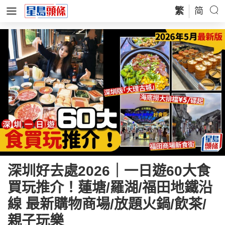
繁
简
深圳好去處2026｜一日遊60大食
買玩推介！蓮塘/羅湖/福田地鐵沿
線 最新購物商場/放題火鍋/飲茶/
親子玩樂