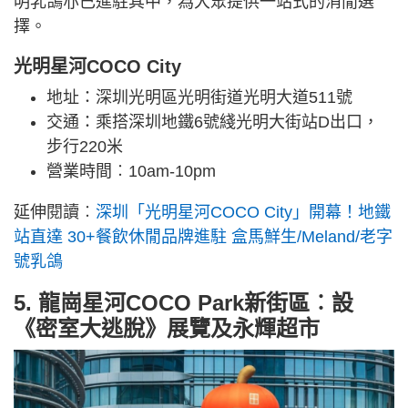
明乳鴿亦已進駐其中，為大眾提供一站式的消閒選
擇。
光明星河COCO City
地址：深圳光明區光明街道光明大道511號
交通：乘搭深圳地鐵6號綫光明大街站D出口，
步行220米
營業時間︰10am-10pm
延伸閱讀︰
深圳「光明星河COCO City」開幕！地鐵
站直達 30+餐飲休閒品牌進駐 盒馬鮮生/Meland/老字
號乳鴿
5. 龍崗星河COCO Park新街區︰設
《密室大逃脫》展覽及永輝超市