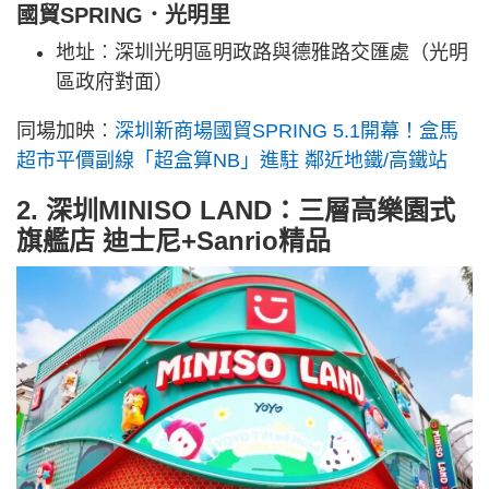
國貿SPRING．光明里
地址︰深圳光明區明政路與德雅路交匯處（光明
區政府對面）
同場加映︰
深圳新商場國貿SPRING 5.1開幕！盒馬
超市平價副線「超盒算NB」進駐 鄰近地鐵/高鐵站
2. 深圳MINISO LAND：三層高樂園式
旗艦店 迪士尼+Sanrio精品