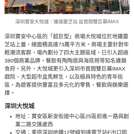
深圳寶安大悅城︰連接靈芝站 設首間雙巨幕IMAX
深圳寶安中心區的「超巨型」商場大悅城位於地鐵靈
芝站上蓋，總面積高達73萬平方米。商場主要針對年
輕潮流客群，場內劃分了四大主題區域，已引入超過
380個商業品牌，餐飲有陶陶居與海底撈等知名連鎖
食府。另外，大悅城更引入深圳市首間雙巨幕IMAX
戲院、大型超市盒馬鮮生，以及極具特色的青年街
區，為遊客提供豐富且多元化的零售、餐飲與娛樂選
擇。
深圳大悅城
地址：寶安區新安街道中心區25區前進一路與創
業二路交匯處西
交通：乘搭深圳地鐵12號線到達靈芝站E出口即