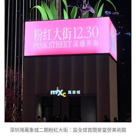
深圳灣萬象城二期粉紅大街︰設全球首間麥當勞美術館