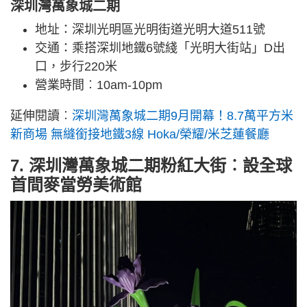
深圳灣萬象城二期
地址：深圳光明區光明街道光明大道511號
交通：乘搭深圳地鐵6號綫「光明大街站」D出
口，步行220米
營業時間︰10am-10pm
延伸閱讀︰
深圳灣萬象城二期9月開幕！8.7萬平方米
新商場 無縫銜接地鐵3線 Hoka/榮耀/米芝蓮餐廳
7. 深圳灣萬象城二期粉紅大街︰設全球
首間麥當勞美術館