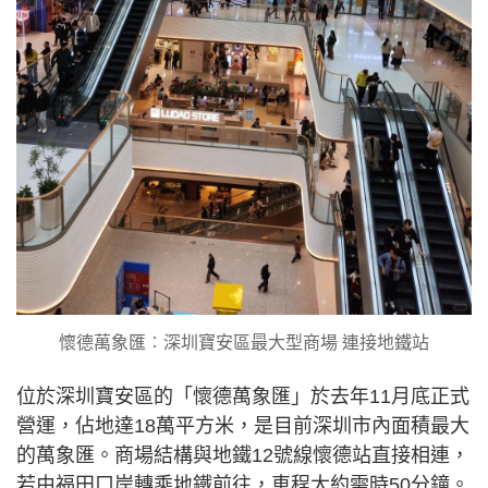
懷德萬象匯︰深圳寶安區最大型商場 連接地鐵站
位於深圳寶安區的「懷德萬象匯」於去年11月底正式
營運，佔地達18萬平方米，是目前深圳市內面積最大
的萬象匯。商場結構與地鐵12號線懷德站直接相連，
若由福田口岸轉乘地鐵前往，車程大約需時50分鐘。