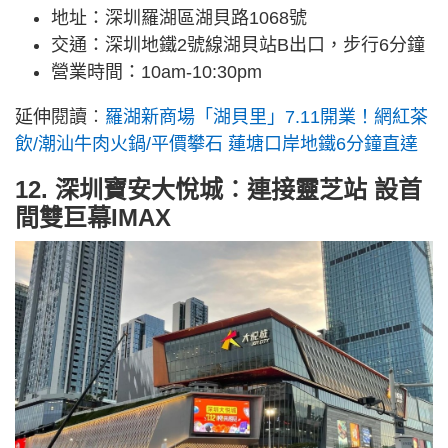
地址：深圳羅湖區湖貝路1068號
交通：深圳地鐵2號線湖貝站B出口，步行6分鐘
營業時間：10am-10:30pm
延伸閱讀︰
羅湖新商場「湖貝里」7.11開業！網紅茶
飲/潮汕牛肉火鍋/平價攀石 蓮塘口岸地鐵6分鐘直達
12. 深圳寶安大悅城︰連接靈芝站 設首
間雙巨幕IMAX