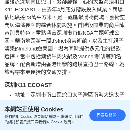
座落於深圳南山蛇口、緊鄰郵輪中心的大型海濱項目
K11 ECOAST，由去年4月底分階段投入試業。商場
佔地廣達23萬平方米，是一處匯聚購物商場、藝術空
間與海濱長廊的綜合休閒設施。首階段開業的商戶陣
容別具特色，重點涵蓋深圳市首個NBA主題籃球公
園、華南地區第一間d'strict浪美術館，以及主打親子
娛樂的meland遊樂園。場內同時提供多元化的餐飲
選擇，當中包括潮發牛肉火鍋及Manner咖啡等知名
品牌。配合新增由香港出發的跨境直通巴士路線，為
旅客帶來更便捷的交通安排。
深圳K11 ECOAST
地址︰深圳市南山區蛇口太子灣區南海大道太子
港（地圖按此）
本網站正使用 Cookies
交通︰乘搭深圳地鐵12號線到達太子灣站B1或C
同意及關閉
我們使用 Cookie 改善網站體驗。 繼續使用我們
出口即達；乘公交M105線、204路；於上環搭船
的網站即表示您同意我們的 Cookie 政策。
至深圳蛇口，船程約50分鐘，每日5班船；於香