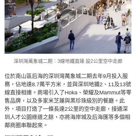
深圳灣萬象城二期︰3線地鐵直達 設2公里空中走廊
位於南山區后海的深圳灣萬象城二期去年9月投入服
務，佔地達8.7萬平方米，並與深圳地鐵2、11及13號
線直接相連。商場引入了Hoka、榮耀及Mammut等零
售品牌，以及多家米芝蓮與黑珍珠級別的餐廳。此
外，項目打造了一條長達2公里的空中走廊，接通深
圳人才公園綠道之餘，亦將海岸城及后海匯等多個相
鄰商圈串聯起來。