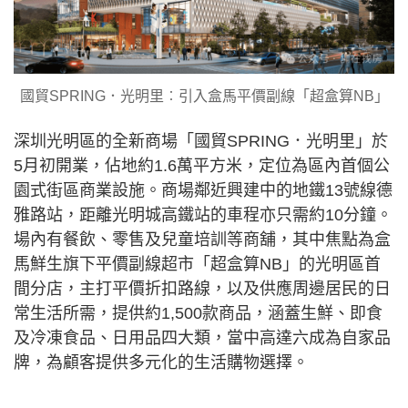
國貿SPRING．光明里︰引入盒馬平價副線「超盒算NB」
深圳光明區的全新商場「國貿SPRING．光明里」於
5月初開業，佔地約1.6萬平方米，定位為區內首個公
園式街區商業設施。商場鄰近興建中的地鐵13號線德
雅路站，距離光明城高鐵站的車程亦只需約10分鐘。
場內有餐飲、零售及兒童培訓等商舖，其中焦點為盒
馬鮮生旗下平價副線超市「超盒算NB」的光明區首
間分店，主打平價折扣路線，以及供應周邊居民的日
常生活所需，提供約1,500款商品，涵蓋生鮮、即食
及冷凍食品、日用品四大類，當中高達六成為自家品
牌，為顧客提供多元化的生活購物選擇。