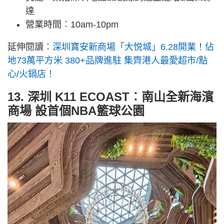
達
營業時間︰10am-10pm
延伸閱讀︰
深圳寶安新商場「大悦城」6.28開業！佔
地73萬平方米 380+品牌進駐 集齊港人最愛超市/點
心/火鍋店！
13. 深圳 K11 ECOAST︰南山全新海濱
商場 設首個NBA籃球公園