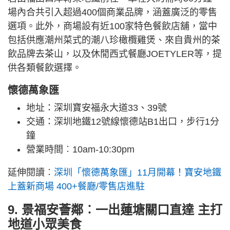
場內合共引入超過400個商業品牌，涵蓋廣泛的零售
選項。此外，商場設有近100家特色餐飲店舖，當中
包括供應潮州菜式的潮八珍橄欖雞煲、來自貴州的茶
飲品牌去茶山，以及休閒西式餐廳JOETYLER等，提
供各類餐飲選擇。
懷德萬象匯
地址：深圳寶安福永大道33、39號
交通：深圳地鐵12號線懷德站B1出口，步行1分
鐘
營業時間︰10am-10:30pm
延伸閱讀︰
深圳「懷德萬象匯」11月開幕！寶安地鐵
上蓋新商場 400+餐廳/零售店進駐
9. 景福安薈鄰︰一出蓮塘關口直達 主打
地道小眾美食