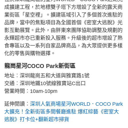
成擴建工程，於地標雙子塔下方增設了全新的露天商
業街區「星空裡」。擴建區域引入了多個首次進駐的
品牌，當中的焦點項目為全國首個《密室大逃脫》光
影互動展覽。此外，由胖東來團隊協助調整及規劃的
永輝超市亦已重新投入服務。升級後的超市增設了熟
食專區以及一系列自家品牌商品，為大眾提供更多樣
化的零售與購物選擇。
龍崗星河COCO Park新街區
地址︰深圳龍崗五和大道與雅寶路1號
交通︰深圳地鐵10號線雅寶站C出口
營業時間︰10am-10pm
延伸閱讀︰
深圳人氣商場星河WORLD．COCO Park
大擴充！全新街區多間餐廳進駐 爆紅綜藝《密室大
逃脫》打卡位+翻新超市掃貨