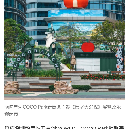
龍崗星河COCO Park新街區︰設《密室大逃脫》展覽及永
輝超市
位於深圳龍崗區的星河WORLD．COCO Park近期完