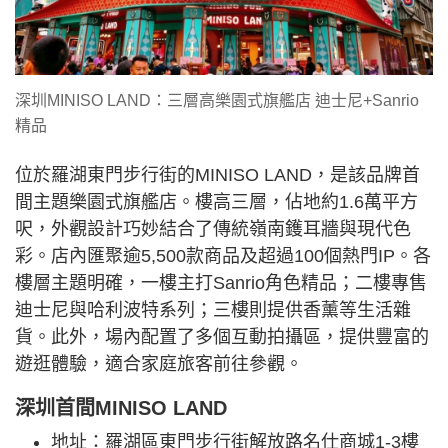
深圳MINISO LAND：三層高樂園式旗艦店 迪士尼+Sanrio
精品
位於羅湖東門步行街的MINISO LAND，是該品牌首
間主題樂園式旗艦店。樓高三層，佔地約1.6萬平方
呎，外觀設計巧妙結合了傳統嶺南鑊耳牆與現代色
彩。店內匯聚逾5,500款商品及超過100個熱門IP。各
樓層主題明確，一樓主打Sanrio角色精品；二樓專售
迪士尼與哈利波特系列；三樓則提供香薰等生活雜
貨。此外，場內配置了多個互動拍攝區，提供豐富的
遊逛體驗，適合家庭旅客前往參觀。
深圳首間MINISO LAND
地址：羅湖區東門步行街解放路名仕商城1-3樓