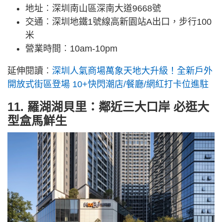
地址︰深圳南山區深南大道9668號
交通︰深圳地鐵1號線高新園站A出口，步行100
米
營業時間︰10am-10pm
延伸閱讀︰
深圳人氣商場萬象天地大升級！全新戶外
開放式街區登場 10+快閃潮店/餐廳/網紅打卡位進駐
11. 羅湖湖貝里：鄰近三大口岸 必逛大
型盒馬鮮生