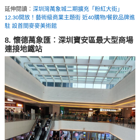
延伸閱讀︰
深圳灣萬象城二期擴充「粉紅大街」
12.30開放！藝術級商業主題街 近40購物/餐飲品牌進
駐 設首間麥麥美術館
8. 懷德萬象匯︰深圳寶安區最大型商場
連接地鐵站