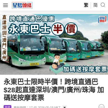
繁
简
永東巴士限時半價！跨境直通巴
$28起直達深圳/澳門/廣州/珠海 加
碼送按摩套票
更新時間：17:45 2026-05-19 HKT
旅遊