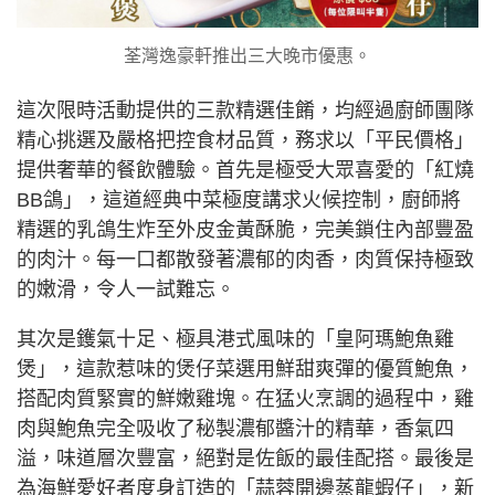
荃灣逸豪軒推出三大晚市優惠。
這次限時活動提供的三款精選佳餚，均經過廚師團隊
精心挑選及嚴格把控食材品質，務求以「平民價格」
提供奢華的餐飲體驗。首先是極受大眾喜愛的「紅燒
BB鴿」，這道經典中菜極度講求火候控制，廚師將
精選的乳鴿生炸至外皮金黃酥脆，完美鎖住內部豐盈
的肉汁。每一口都散發著濃郁的肉香，肉質保持極致
的嫩滑，令人一試難忘。
其次是鑊氣十足、極具港式風味的「皇阿瑪鮑魚雞
煲」，這款惹味的煲仔菜選用鮮甜爽彈的優質鮑魚，
搭配肉質緊實的鮮嫩雞塊。在猛火烹調的過程中，雞
肉與鮑魚完全吸收了秘製濃郁醬汁的精華，香氣四
溢，味道層次豐富，絕對是佐飯的最佳配搭。最後是
為海鮮愛好者度身訂造的「蒜蓉開邊蒸龍蝦仔」，新