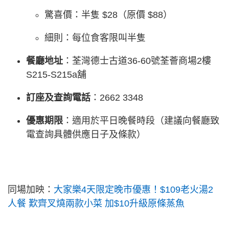
驚喜價：半隻 $28（原價 $88）
細則：每位食客限叫半隻
餐廳地址
：荃灣德士古道36-60號荃薈商場2樓
S215-S215a舖
訂座及查詢電話
：2662 3348
優惠期限
：適用於平日晚餐時段（建議向餐廳致
電查詢具體供應日子及條款）
同場加映：
大家樂4天限定晚市優惠！$109老火湯2
人餐 歎齊叉燒兩款小菜 加$10升級原條蒸魚