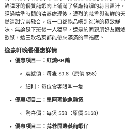
鮮彈牙的優質龍蝦肉上鋪滿了餐廳特調的蒜蓉醬汁，
經過精準時間的清蒸處理後，濃烈的蒜香與海鮮的天
然清甜完美融合，每一口都能品嚐到海洋的極致鮮
味。無論是下班後一人獨享，還是約同親朋好友圍爐
歡聚，這三款名菜都能帶來滿滿的幸福感。
逸豪軒晚餐優惠詳情
優惠項目一：紅燒BB鴿
震撼價：每隻 $9.8（原價 $58）
細則：每位食客限叫一隻
優惠項目二：皇阿瑪鮑魚雞煲
驚喜價：每煲 $58（原價 $168）
優惠項目三：蒜蓉開邊蒸龍蝦仔