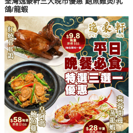
荃灣逸豪軒三大晚市優惠 鮑魚雞煲/乳
鴿/龍蝦