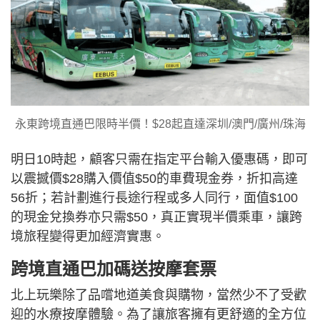
永東跨境直通巴限時半價！$28起直達深圳/澳門/廣州/珠海
明日10時起，顧客只需在指定平台輸入優惠碼，即可
以震撼價$28購入價值$50的車費現金券，折扣高達
56折；若計劃進行長途行程或多人同行，面值$100
的現金兌換券亦只需$50，真正實現半價乘車，讓跨
境旅程變得更加經濟實惠。
跨境直通巴加碼送按摩套票
北上玩樂除了品嚐地道美食與購物，當然少不了受歡
迎的水療按摩體驗。為了讓旅客擁有更舒適的全方位