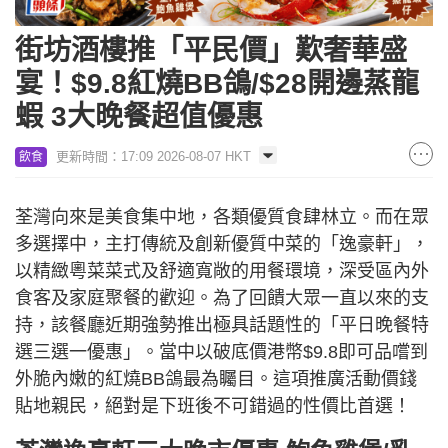
街坊酒樓推「平民價」歎奢華盛
宴！$9.8紅燒BB鴿/$28開邊蒸龍
蝦 3大晚餐超值優惠
更新時間：17:09 2026-08-07 HKT
飲食
荃灣向來是美食集中地，各類優質食肆林立。而在眾
多選擇中，主打傳統及創新優質中菜的「逸豪軒」，
以精緻粵菜菜式及舒適寬敞的用餐環境，深受區內外
食客及家庭聚餐的歡迎。為了回饋大眾一直以來的支
持，該餐廳近期強勢推出極具話題性的「平日晚餐特
選三選一優惠」。當中以破底價港幣$9.8即可品嚐到
外脆內嫩的紅燒BB鴿最為矚目。這項推廣活動價錢
貼地親民，絕對是下班後不可錯過的性價比首選！