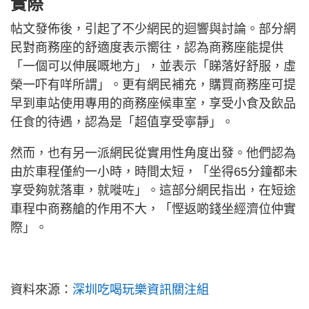
實際
帖文發佈後，引起了不少網民的迴響與討論。部分網
民對商務座的舒適度表示嚮往，認為商務座能提供
「一個可以伸展嘅地方」，並表示「睇落好舒服，虛
榮一吓有咩所謂」。更有網民補充，購買商務座可提
早到車站使用專用的商務座候車室，享受小食及飲品
任食的待遇，認為是「超值享受寧靜」。
然而，也有另一派網民從實用性角度出發。他們認為
由於車程僅約一小時，時間太短，「坐得65分鐘都未
享受夠就落車，就嘥咗」。這部分網民指出，在短途
車程中商務艙的作用不大，「慳返啲錢坐經濟位仲實
際」。
資料來源：
深圳吃喝玩樂資訊關注組