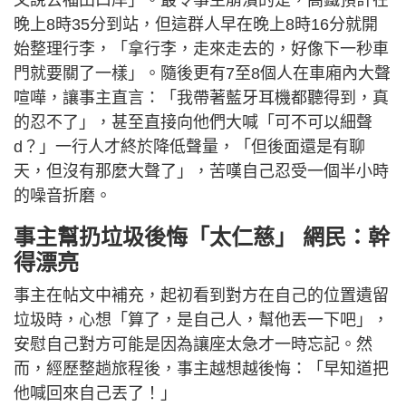
晚上8時35分到站，但這群人早在晚上8時16分就開
始整理行李，「拿行李，走來走去的，好像下一秒車
門就要關了一樣」。隨後更有7至8個人在車廂內大聲
喧嘩，讓事主直言：「我帶著藍牙耳機都聽得到，真
的忍不了」，甚至直接向他們大喊「可不可以細聲
d？」一行人才終於降低聲量，「但後面還是有聊
天，但沒有那麼大聲了」，苦嘆自己忍受一個半小時
的噪音折磨。
事主幫扔垃圾後悔「太仁慈」 網民：幹
得漂亮
事主在帖文中補充，起初看到對方在自己的位置遺留
垃圾時，心想「算了，是自己人，幫他丟一下吧」，
安慰自己對方可能是因為讓座太急才一時忘記。然
而，經歷整趟旅程後，事主越想越後悔：「早知道把
他喊回來自己丟了！」