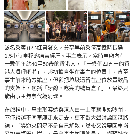
該名乘客在小紅書發文，分享早前乘搭高鐵時長達
1.5小時車程的痛苦經歷。事主表示，當時車廂內有
十數個年約40至50歲的香港人，「十幾個四五十的香
港人嗶哩吧啦」，起初擅自坐在事主的位置上，直至
事主前來時方讓座，但卻把垃圾遺留在座位放置飲品
的支架上，包括「牙線，吃完的鴨貨盒子」，最終只
能由事主無奈代為清理。
在旅程中，事主形容這群港人由一上車就開始吵鬧，
不僅跨越不同車廂走來走去，更不斷大聲討論回港路
線，「導遊來問是不是自己解散，然後又說要回皇崗
又說去福田口岸」。最令事主崩潰的是，高鐵預計在