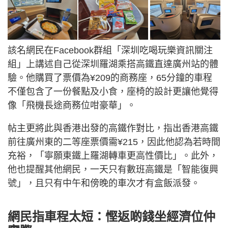
該名網民在Facebook群組「深圳吃喝玩樂資訊關注
組」上講述自己從深圳羅湖乘搭高鐵直達廣州站的體
驗。他購買了票價為¥209的商務座，65分鐘的車程
不僅包含了一份餐點及小食，座椅的設計更讓他覺得
像「飛機長途商務位咁豪華」。
帖主更將此與香港出發的高鐵作對比，指出香港高鐵
前往廣州東的二等座票價需¥215，因此他認為若時間
充裕，「寧願東鐵上羅湖轉車更高性價比」。此外，
他也提醒其他網民，一天只有數班高鐵是「智能復興
號」，且只有中午和傍晚的車次才有盒飯派發。
網民指車程太短：慳返啲錢坐經濟位仲