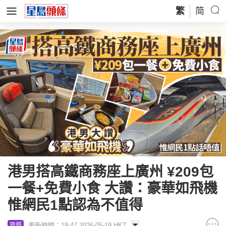
繁
简
港男搭高鐵商務座上廣州 ¥209包
一餐+免費小食 大讚：豪華如飛機
惟網民1點認為不值得
更新時間：19:47 2026-05-19 HKT
旅遊