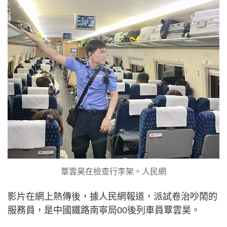
覃雲昊在檢查行李架。人民網
影片在網上熱傳後，據人民網報道，派試卷治吵鬧的
服務員，是中國鐵路南寧局00後列車員覃雲昊。