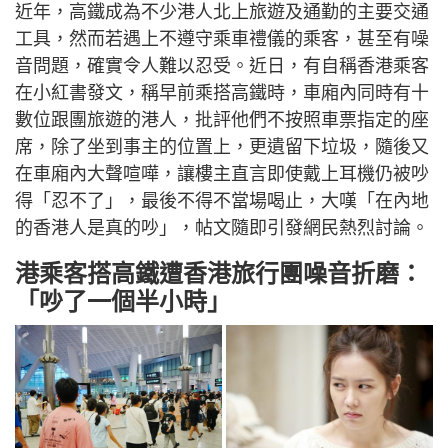
近年，高鐵成為不少港人北上旅遊及通勤的主要交通
工具，然而若遇上不遵守乘車禮儀的乘客，甚至有噪
音問題，確實令人難以忍受。近日，有自稱香港乘客
在小紅書發文，稱早前乘搭高鐵時，車廂內同時有十
數位跟團旅遊的港人，批評他們不按照車票指定的座
席，除了坐到事主的位置上，更遺留下垃圾，隨後又
在車廂內大聲喧嘩，讓樓主直言即使戴上耳機仍被吵
得「忍不了」，最後不得不當場喝止，大嘆「在內地
的香港人是真的吵」，帖文隨即引發網民熱烈討論。
港乘客搭高鐵遭香港旅行團噪音折磨：
「吵了一個半小時」