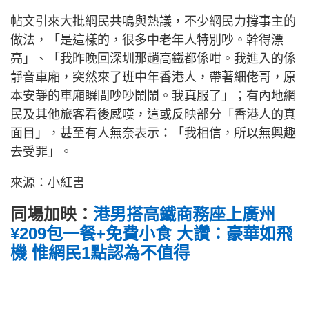
帖文引來大批網民共鳴與熱議，不少網民力撐事主的
做法，「是這樣的，很多中老年人特別吵。幹得漂
亮」、「我昨晚回深圳那趟高鐵都係咁。我進入的係
靜音車廂，突然來了班中年香港人，帶著細佬哥，原
本安靜的車廂瞬間吵吵鬧鬧。我真服了」；有內地網
民及其他旅客看後感嘆，這或反映部分「香港人的真
面目」，甚至有人無奈表示：「我相信，所以無興趣
去受罪」。
來源：小紅書
同場加映：
港男搭高鐵商務座上廣州
¥209包一餐+免費小食 大讚：豪華如飛
機 惟網民1點認為不值得