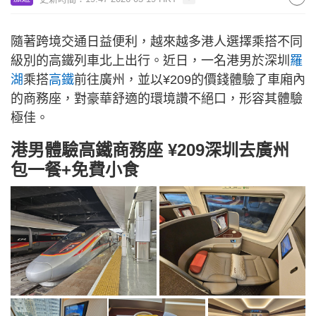
隨著跨境交通日益便利，越來越多港人選擇乘搭不同
級別的高鐵列車北上出行。近日，一名港男於深圳
羅
湖
乘搭
高鐵
前往廣州，並以¥209的價錢體驗了車廂內
的商務座，對豪華舒適的環境讚不絕口，形容其體驗
極佳。
港男體驗高鐵商務座 ¥209深圳去廣州
包一餐+免費小食