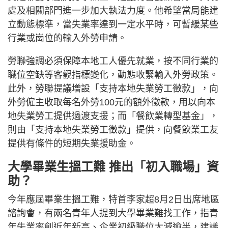
處及相關部門進一步加大執法力度。他希望當局能建
立動態標準，當失業率達到一定水平時，可暫緩某些
行業或崗位的輸入外勞申請。
勞聯強調必須保障本地工人優先就業，按不同行業的
職位空缺等客觀指標變化，動態收緊輸入外勞政策。
此外，勞聯提議增設「支持本地失業勞工徵款」，向
外勞僱主收取每名外勞100元的額外徵款，用以向本
地失業勞工提供過渡支援；而「餐飲業轉型基金」，
則由「支持本地失業勞工徵款」提供，向餐飲業工友
提供有條件的短期失業援助金。
大學畢業生搵工難 推出「初入職場」資
助？
今年應屆畢業生搵工難，特首李家超8月2日出席地區
諮詢會，有兩名青年人提到大學畢業難找工作，指青
年失業率創近年新高、企業初級職位大減逾半，建議