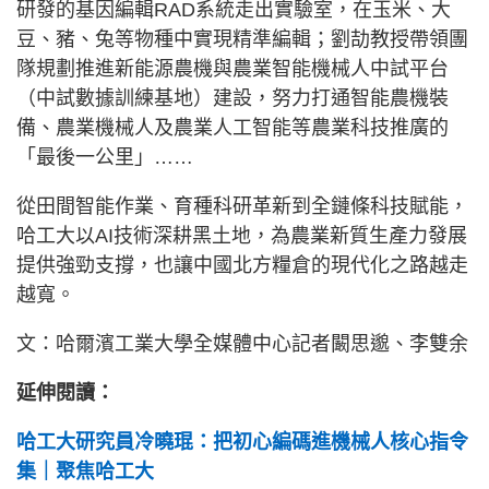
研發的基因編輯RAD系統走出實驗室，在玉米、大
豆、豬、兔等物種中實現精準編輯；劉劼教授帶領團
隊規劃推進新能源農機與農業智能機械人中試平台
（中試數據訓練基地）建設，努力打通智能農機裝
備、農業機械人及農業人工智能等農業科技推廣的
「最後一公里」……
從田間智能作業、育種科研革新到全鏈條科技賦能，
哈工大以AI技術深耕黑土地，為農業新質生產力發展
提供強勁支撐，也讓中國北方糧倉的現代化之路越走
越寬。
文：哈爾濱工業大學全媒體中心記者闞思邈、李雙余
延伸閱讀：
哈工大研究員冷曉琨：把初心編碼進機械人核心指令
集｜聚焦哈工大