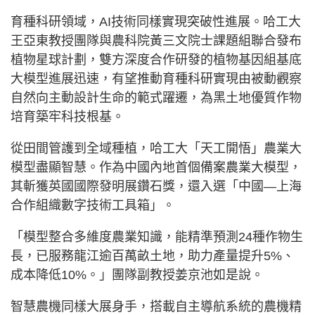
育種科研領域，AI技術同樣實現突破性進展。哈工大
王亞東教授團隊與農科院黃三文院士課題組聯合發布
植物星球計劃，雙方深度合作研發的植物基因組基底
大模型進展迅速，有望推動育種科研實現由被動觀察
自然向主動設計生命的範式躍遷，為黑土地優質作物
培育築牢科技根基。
從田間管護到全域種植，哈工大「天工開悟」農業大
模型盡顯智慧。作為中國內地首個備案農業大模型，
其斬獲英國國際發明展鑽石獎，還入選「中國—上海
合作組織數字技術工具箱」。
「模型整合多維度農業知識，能精準預測24種作物生
長，已服務龍江逾百萬畝土地，助力產量提升5%、
成本降低10%。」團隊副教授姜京池如是說。
智慧農機同樣大展身手，搭載自主導航系統的農機精