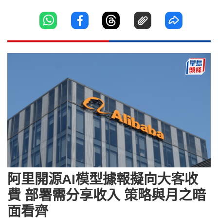
阿里開源AI模型據報擬向大客收
費 部署需分享收入 策略與月之暗
面看齊