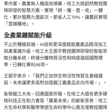
準作業，農業無人機高效噴藥，哈工大姚蔚然教授團
隊研發的智慧方案，實現「耕、種、管、收」一體
化，累計服務九億畝次，節省人工70%，讓農民實現
「雲端種地」。
全產業鏈賦能升級
不止於種植前端，AI技術更深度賦能農產品精深加工
與產業鏈升級。哈工大王振宇教授團隊研發的智能萃
取分離系統，終端分離物質活性和純度遠超國際標
準，已轉化專利48項。
王振宇表示，「我們正加快生物活性物質生產線建
設，未來讓更多高附加值龍江農產品走向市場。」。
紮根龍江大地，回應國家所需，在哈工大還有更多硬
核科技正在助力書寫「農業未來」的嶄新答卷：哈工
大生命科學和醫學學部生命科學中心黃志偉教授團隊