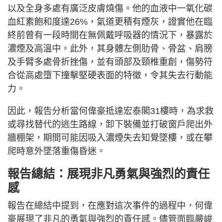
以及全身多處有廣泛皮膚燒傷。他的血液中一氧化碳
血紅素飽和度達26%，氣道更積有煙灰，證實他在臨
終前曾有一段時間在無佩戴呼吸器的情況下，暴露於
濃煙及高溫中。此外，其身體左側肋骨、骨盆、肩膀
及手臂多處骨折挫傷，並有頭部及頸椎重創，傷勢符
合從高處墮下撞擊堅硬表面的特徵，令其失去行動能
力。
因此，報告分析當何偉豪抵達宏泰閣31樓時，為求救
或尋找替代的逃生路線，卸下裝備並打破窗戶爬出外
牆棚架，期間可能因吸入濃煙失去知覺墜樓，或在攀
爬時意外墜落重傷昏迷。
報告總結：展現非凡勇氣與強烈的責任
感
報告在總結中提到，在應對這次事件的過程中，何偉
豪展現了非凡的勇氣與強烈的責任感。儘管面臨嚴峻