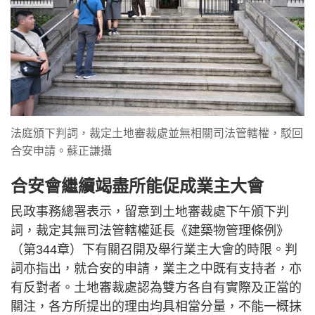
法庭頒下判詞，裁定土地審裁處並無相關司法管轄權，駁回
合安申請。蘇正謙攝
合安會繼續竭盡所能促成業主大會
民政事務總署表示，留意到土地審裁處下午頒下判
詞，裁定其無司法管轄權延長《建築物管理條例》
（第344章）下有關召開及舉行業主大會的時限。判
詞亦指出，就合安的申請，業主之中既有支持者，亦
有反對者。土地審裁處認為雙方各自有實際及正當的
關注，各方所提出的理由均具相當分量，不能一概抹