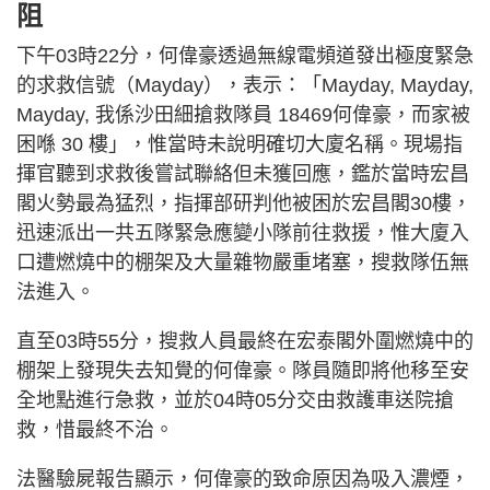
阻
下午03時22分，何偉豪透過無線電頻道發出極度緊急
的求救信號（Mayday），表示：「Mayday, Mayday,
Mayday, 我係沙田細搶救隊員 18469何偉豪，而家被
困喺 30 樓」，惟當時未說明確切大廈名稱。現場指
揮官聽到求救後嘗試聯絡但未獲回應，鑑於當時宏昌
閣火勢最為猛烈，指揮部研判他被困於宏昌閣30樓，
迅速派出一共五隊緊急應變小隊前往救援，惟大廈入
口遭燃燒中的棚架及大量雜物嚴重堵塞，搜救隊伍無
法進入。
直至03時55分，搜救人員最終在宏泰閣外圍燃燒中的
棚架上發現失去知覺的何偉豪。隊員隨即將他移至安
全地點進行急救，並於04時05分交由救護車送院搶
救，惜最終不治。
法醫驗屍報告顯示，何偉豪的致命原因為吸入濃煙，