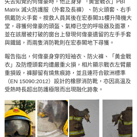
失去知覺的何偉豪時，他正身穿 「黃金戰衣」PBI
Matrix 滅火防護服（外套及長褲）、防火頭套、右手
佩戴防火手套。搜救人員其後在宏泰閣31樓升降機大
堂，尋獲何偉豪的頭盔、氣樽已空的呼吸器及面罩，
並在該層被打破的窗台上發現何偉豪遺留的左手手套
與鐵鎚，而兩隻消防靴則在宏泰閣地下尋獲。
報告指出，何偉豪身穿的短袖衣、防火褲、「黃金戰
衣」及防煙頭套均遭嚴重火損，相片顯示戰衣左臂嚴
重損毀，褲腳留有燒焦痕跡，並且連符合歐洲標準
（EN 15090:2012）設計的橡膠消防靴，亦因高溫及
受熱時長超出防護極限而出現融化跡象。