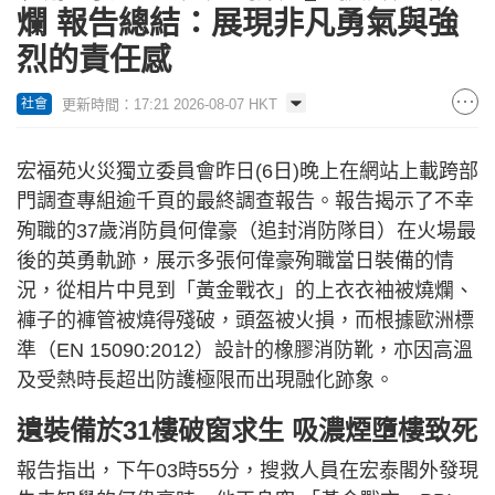
爛 報告總結：展現非凡勇氣與強
烈的責任感
更新時間：17:21 2026-08-07 HKT
社會
宏福苑火災獨立委員會昨日(6日)晚上在網站上載跨部
門調查專組逾千頁的最終調查報告。報告揭示了不幸
殉職的37歲消防員何偉豪（追封消防隊目）在火場最
後的英勇軌跡，展示多張何偉豪殉職當日裝備的情
況，從相片中見到「黃金戰衣」的上衣衣袖被燒爛、
褲子的褲管被燒得殘破，頭盔被火損，而根據歐洲標
準（EN 15090:2012）設計的橡膠消防靴，亦因高溫
及受熱時長超出防護極限而出現融化跡象。
遺裝備於31樓破窗求生 吸濃煙墮樓致死
報告指出，下午03時55分，搜救人員在宏泰閣外發現