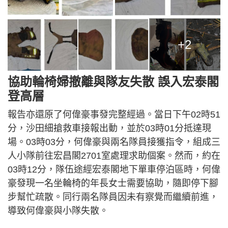
+2
協助輪椅婦撤離與隊友失散 誤入宏泰閣
登高層
報告亦還原了何偉豪事發完整經過。當日下午02時51
分，沙田細搶救車接報出動，並於03時01分抵達現
場。03時03分，何偉豪與兩名隊員接獲指令，組成三
人小隊前往宏昌閣2701室處理求助個案。然而，約在
03時12分，隊伍途經宏泰閣地下單車停泊區時，何偉
豪發現一名坐輪椅的年長女士需要協助，隨即停下腳
步幫忙疏散。同行兩名隊員因未有察覺而繼續前進，
導致何偉豪與小隊失散。