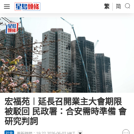
繁
简
宏福苑︱延長召開業主大會期限
被駁回 民政署：合安需時準備 會
研究判詞
更新時間：19:22 2026-06-02 HKT
社會