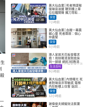
黃大仙血案│死者預謀報
復噪音滋擾 聽到樓上單
位拉鐵閘聲 攜刀等𨋢伏
擊傷者
突發
02:38
7小時前
黃大仙血案│血腥一幕震
撼心靈 死者鄰居：個心
仲震緊
突發
6小時前
港人家居天花板發霉求
救！用除霉清潔劑竟抹
到一撻撻 網民3招教清潔
醫生
+保養 本地油漆品牌曾提
生活百科
到
醒勿用1物防變色
8小時前
謀殺
黃大仙血案│內情曝光 死
者對噪音非常敏感 電梯
內狂斬樓上住客 返回住
所墮樓亡
突發
02:38
12小時前
一
謝偉俊夫婦擬效法蔡瀾