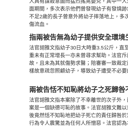
人具有謀殺意圖而猛烈搖晃嬰兒，其中一人
面期間，多次表示他們曾發現幼子有發燒跡
不足2歲的長子曾意外將幼子摔落地上，多
傷流血。
指兩被告無為幼子提供安全環境
法官胡雅文指幼子30日大時重3.5公斤，
重未有正常增長一亦未曾尋求幫助。法官斥
故，且未為其就傷勢求醫；陪審審一致裁定
樣故意疏忽照顧幼子，導致幼子遭受不必要
兩被告恬不知恥將幼子之死歸咎
法官胡雅文指本案除了不幸離世的次子外，
案是一個缺德可恥的故事。法官胡雅文難以
後竟然恬不知恥地把幼子死亡的責任歸咎於
行為令人震驚並為任何人所憎惡。法官認為