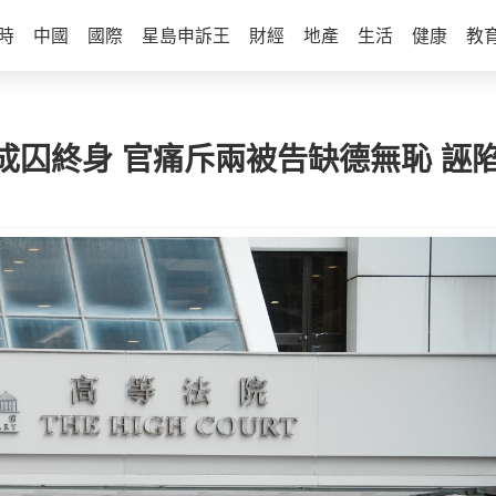
時
中國
國際
星島申訴王
財經
地產
生活
健康
教
成囚終身 官痛斥兩被告缺德無恥 誣