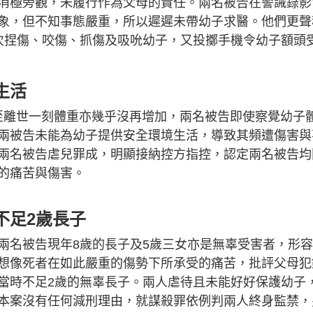
消極旁觀，未履行作為父母的責任。兩名被告在警誡錄影
象，但不知事態嚴重，所以遲遲未帶幼子求醫。他們更聲
次捏傷、咬傷、抓傷及吸吮幼子，又投擲手機令幼子額頭
生活
直至離世一刻體重亦幾乎沒再增加，兩名被告即使察覺幼子
兩被告未能為幼子提供安全環境生活，導致其頻遭傷害與
兩名被告虐兒罪成，明顯接納控方指控，認定兩名被告均
的痛苦與傷害。
不足2歲長子
兩名被告現年8歲的長子及5歲三女亦是無辜受害者，形
想像死者在如此嚴重的傷勢下所承受的痛苦，批評父母犯
當時不足2歲的無辜長子。兩人虐待且未能好好保護幼子
本案沒有任何減刑理由，就謀殺罪依例判兩人終身監禁，