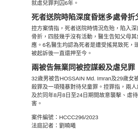
就虐兒罪判囚6年。
死者送院時陷深度昏迷多處骨折
控方案情指，死者送院時情況危殆，陷入深
骨折，四肢幾乎沒有活動，醫生告知父母其
應。6名醫生均認為死者是遭受搖晃致死，頭
被起訴後一直還押至今。
兩被告無業同被控謀殺及虐兒罪
32歲男被告HOSSAIN Md. Imran及29
殺罪及一項殘暴對待兒童罪。控罪指，兩人於201
及於同年8月8日至24日期間故意襲擊、
害。
案件編號：HCCC296/2023
法庭記者：劉曉曦