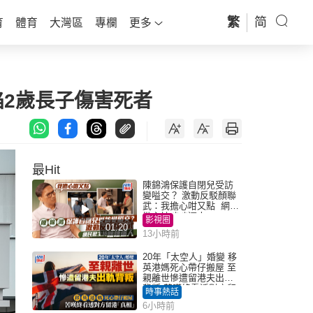
繁
简
育
體育
大灣區
專欄
更多
陷2歲長子傷害死者
最Hit
陳錦鴻保護自閉兒受訪
變嗌交？ 激動反駁顏聯
武：我擔心咁又點 網民
批主持咄咄逼人
影視圈
01:20
13小時前
20年「太空人」婚變 移
英港媽死心帶仔搬屋 至
親離世慘遭留港夫出軌
背叛 苦嘆終看透對方留
時事熱話
港「真相」｜Juicy叮
6小時前