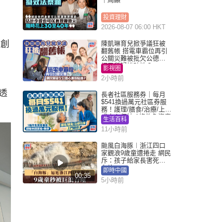
投資理財
2026-08-07 06:00 HKT
u創
陳凱琳育兒掀爭議狂被
翻舊帳 搭電車霸位再引
公關災難被批欠公德心
網民質疑扮貼地？
影視圈
2小時前
，透
長者社區服務券｜每月
$541換過萬元社區券服
務！護理/膳食/治療/上門
或中心任揀 1條件免資產
生活百科
審查（附申請資格及教
11小時前
學）
颱風白海豚︱浙江四口
家觀浪9歲童遭捲走 網民
斥：孩子給家長害死︱
有片
即時中國
00:35
5小時前