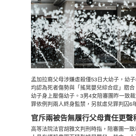
孟加拉裔父母涉嫌虐殺僅53日大幼子，幼
均認為死者傷勢與「搖晃嬰兒綜合症」脗合
幼子身上壓傷幼子。3男4女陪審團昨一致
罪依例判兩人終身監禁，另就虐兒罪判囚6
官斥兩被告無履行父母責任更聲
高等法院法官胡雅文判刑時指，陪審團一致