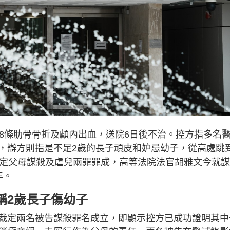
子8條肋骨骨折及顱內出血，送院6日後不治。控方指多名
，辯方則指是不足2歲的長子頑皮和妒忌幼子，從高處跳
裁定父母謀殺及虐兒兩罪罪成，高等法院法官胡雅文今就
年。
稱2歲長子傷幼子
裁定兩名被告謀殺罪名成立，即顯示控方已成功證明其中