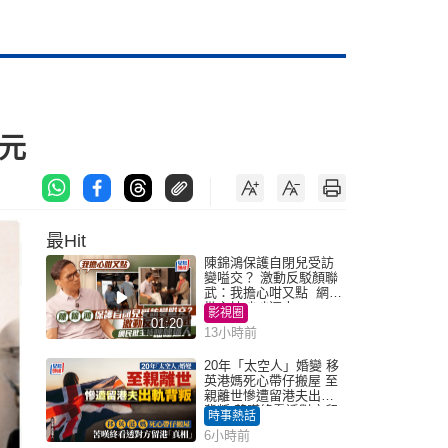
美元
最Hit
陳錦鴻保護自閉兒受訪
變嗌交？ 激動反駁顏聯
武：我擔心咁又點 網民
批主持咄咄逼人
影視圈
01:20
13小時前
20年「太空人」婚變 移
英港媽死心帶仔搬屋 至
親離世慘遭留港夫出軌
背叛 苦嘆終看透對方留
時事熱話
港「真相」｜Juicy叮
6小時前