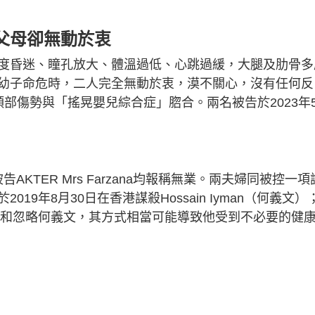
父母卻無動於衷
度昏迷、瞳孔放大、體溫過低、心跳過緩，大腿及肋骨多
幼子命危時，二人完全無動於衷，漠不關心，沒有任何反
部傷勢與「搖晃嬰兒綜合症」脗合。兩名被告於2023年
歲女被告AKTER Mrs Farzana均報稱無業。兩夫婦同被控一項
9年8月30日在香港謀殺Hossain Iyman（何義文）
虐待和忽略何義文，其方式相當可能導致他受到不必要的健