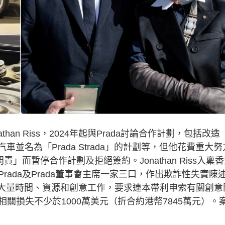
than Riss，2024年起與Prada討論合作計劃，包括改造
斯萊斯汽車並名為「Prada Strada」的計劃等，但他花費重大努
」而暫停合作計劃及拒絕簽約。Jonathan Riss入稟
ada及Prada董事會主席一家三口，作出欺詐性失實陳
作，投放大量時間、資源和創意工作，要求連本帶利申索有關創意
關損失不少於1000萬美元（折合約港幣7845萬元）。