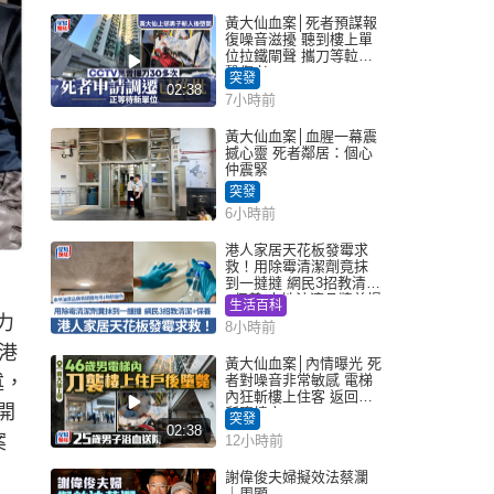
黃大仙血案│死者預謀報
復噪音滋擾 聽到樓上單
位拉鐵閘聲 攜刀等𨋢伏
擊傷者
突發
02:38
7小時前
黃大仙血案│血腥一幕震
撼心靈 死者鄰居：個心
仲震緊
突發
6小時前
港人家居天花板發霉求
救！用除霉清潔劑竟抹
到一撻撻 網民3招教清潔
+保養 本地油漆品牌曾提
生活百科
醒勿用1物防變色
力
8小時前
香港
黃大仙血案│內情曝光 死
述，
者對噪音非常敏感 電梯
內狂斬樓上住客 返回住
開
所墮樓亡
突發
02:38
案
12小時前
謝偉俊夫婦擬效法蔡瀾
｜周顯