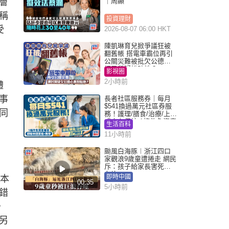
會
｜周顯
稱
投資理財
受
2026-08-07 06:00 HKT
陳凱琳育兒掀爭議狂被
翻舊帳 搭電車霸位再引
公關災難被批欠公德心
網民質疑扮貼地？
影視圈
2小時前
體
事
長者社區服務券｜每月
$541換過萬元社區券服
同
務！護理/膳食/治療/上門
或中心任揀 1條件免資產
生活百科
審查（附申請資格及教
11小時前
學）
颱風白海豚︱浙江四口
家觀浪9歲童遭捲走 網民
斥：孩子給家長害死︱
有片
即時中國
容本
00:35
5小時前
錯
，
另