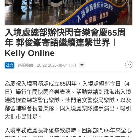
入境處總部辦快閃音樂會慶65周
年 郭俊峯寄語繼續連繫世界︱
Kelly Online
更新時間：20:22 2026-08-04 HKT
社會
為慶祝入境事務處成立65周年，入境處總部今日（4
日）舉行午間快閃音樂表演。活動邀請到珠海出入境
邊防檢查總站警官樂隊、澳門治安警察局樂隊，以及
鄰舍輔導會長者樂隊，與入境處樂隊攜手演出，吸引
大批市民駐足。
入境事務處處長郭俊峯致辭時，回顧部門65年來全心