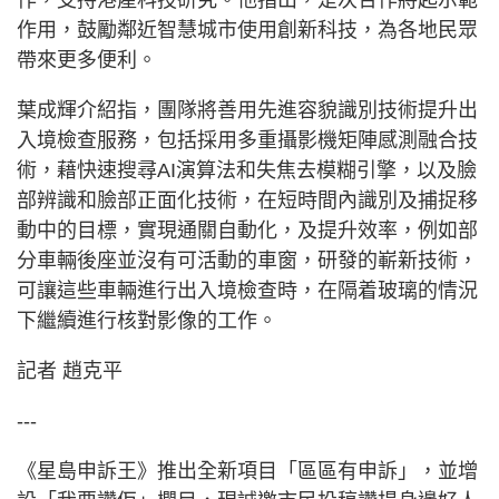
作，支持港產科技研究。他指出，是次合作將起示範
作用，鼓勵鄰近智慧城市使用創新科技，為各地民眾
帶來更多便利。
葉成輝介紹指，團隊將善用先進容貌識別技術提升出
入境檢查服務，包括採用多重攝影機矩陣感測融合技
術，藉快速搜尋AI演算法和失焦去模糊引擎，以及臉
部辨識和臉部正面化技術，在短時間內識別及捕捉移
動中的目標，實現通關自動化，及提升效率，例如部
分車輛後座並沒有可活動的車窗，研發的嶄新技術，
可讓這些車輛進行出入境檢查時，在隔着玻璃的情況
下繼續進行核對影像的工作。
記者 趙克平
---
《星島申訴王》推出全新項目「區區有申訴」，並增