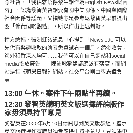
際社會，「我估就唔係黎生想作為English News嘅內
容」，認為黎智英會想要有關中美關係、中國與國際
社會關係等議題，又指她亦是參考返黎智英早前提出
要「偏黃個啲觀點」，所以作出上述判斷。
控方續指，張劍虹該訊息中亦提到「Newsletter可以
先供有興趣收取的讀者免費試看一個月，然後收費，
海外和香港人均可……我們可以在自己網站和social
media投放廣告」。陳沛敏稱建議應該有落實，而網
站是指《蘋果日報》網站，社交平台則由張志偉負
責。
13:00 午休。案件下午兩點半再續。
12:30 黎智英講明英文版選擇評論版作
家毋須具持平意見
黎智英在2020年5月10日傳訊息到英文版群組，指示
英文版選擇作家時毋須考慮提供持平意見，只須集中