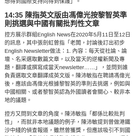
想得到國際支持同得到保護」。
14:35 陳指英文版由馮偉光按黎智英準
則挑選與中國有關批判性文章
控方展示群組English News在2020年5月11日至12日
的訊息，其中張劍虹曾指「老闆，討論後訂出初步
English Newsletter做法：1. 內容：每天從社論、論
壇、名采選取數篇文章，以及當天的逆權新聞及專
題，翻譯或撰寫成當天newsletter……」，並問到誰
負責選取文章翻譯成英文版。陳沛敏指在聘請馮偉光
後，應該由馮偉光根據黎智英的準則去挑選，例如與
中國相關、或者黎智英認為外國讀者會關心、較非本
地的議題。
控方又問到文章的角度。陳沛敏指「都係比較批判
性」，而就非本地議題的例子，陳沛敏提到曾做港鐵
沙中綫的偵查報道，雖然曾獲獎，但應該吸引不到國