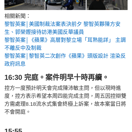
相關新聞：
黎智英案│美國制裁法案表決前夕 黎智英夥陳方安
生、郭榮鏗接待訪港美國反華議員
黎智英案│《蘋果》高層對黎立場「耳熟能詳」 主調
不離反中及制裁
黎智英案│黎智英二次創作《蘋果》頭版設計 渲染反
政府訊息
16:30 完庭。案件明早十時再續。
控方一度預計明天會完成陳沛敏主問，但以現時進
度，控方表示希望本周四能完成主問，周五因控辯雙
方需處理8.18流水式集會終極上訴案，故本案當日將
不會開庭。
15:55