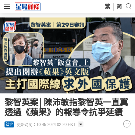
繁
简
黎智英案│陳沛敏指黎智英一直冀
透過《蘋果》的報導令抗爭延續
更新時間：10:45 2024-02-20 HKT
社會