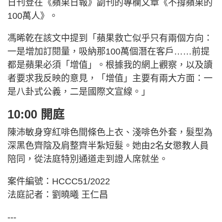
日刊登在《蘋果日報》副刊的專欄文章《不撐蘋果的
100萬人》。
馮晞乾在該文中提到「蘋果救亡似乎只有兩個方向：
一是增加訂閱量，吸納那100萬個潛在客戶……前提
都是蘋果必須「增值」。根據我的網上觀察，以及讀
者要求我反映的意見，「增值」主要有兩大方面：一
是八卦式公義，二是國際文宣線。」
10:00 開庭
陳沛敏身穿紅啡色間條色上衣、淺啡色外套，髮型為
深黑色齊陰及肩整齊半紮短髮。她由2名女懲教人員
陪同，從法庭特別通道走到證人席就坐。
案件編號：HCCC51/2022
法庭記者：劉曉曦 王仁昌
---