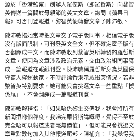
源於「香港監察」創辦人羅傑斯（即羅哲斯）向黎智
英傳送一篇關於母親節的英文文章，詢問《蘋果日
報》可否刊登報道，黎智英便轉發文章予陳沛敏。
陳沛敏指她當時把文章交予電子版同事，相信電子版
沒有版面限制，可刊登英文全文，但不確定電子版有
否翻譯成中文。而陳沛敏收到黎智英所轉發的羅哲斯
文章，便因為文章涉及政治元素，交由政治組同事寫
成一篇報道在報紙刊登。陳沛敏稱羅哲斯身為英國保
守黨人權運動家，不時評論香港示威衝突情況，若非
黎智英特別要求，她可能只會挑選文章一些重點「楔
係尾」，不會翻譯成一篇報道刊登。
陳沛敏解釋指：「如果唔係黎生交俾我，我會將所有
新聞擺喺個秤度，我睇完羅哲斯講嘅嘢，覺得不至於
完全唔可以報道或者毫無價值」，但可能只會挑選文
章重點數句加入其他報道尾部。陳補充：「我覺得我