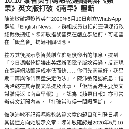
10:10 黎智英引馮晞乾建議開辦《蘋
果》英文版打破《南早》壟斷
陳沛敏確認黎智英在2020年5月10日創立WhatsApp
群組「English News」，群組成員包括前壹傳媒行政
總裁張劍虹。陳沛敏指黎智英在創立群組前，可能曾
在「飯盒會」提過相關概念。
控方其後展示黎智英創立群組後發出的訊息，提到
「今日馮晞乾提議出英譯新聞電子版諗得過，反正現
在翻譯網站翻譯成本低而快……你們先商量好，我星
期二再與你們商量決定做法」。陳沛敏確認訊息，指
馮晞乾在其專欄文章提及此事，「佢話香港主要英文
媒體得返《南華早報》」，認為《蘋果日報》亦可營
辦英文新聞內容，「打破當時得一間嘅壟斷」。
惟陳沛敏不記得馮晞乾該篇文章的題目和刊登日期，
其後控方向她展示文章，陳沛敏確認是2020年5月10