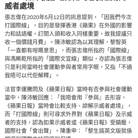
威者處境
張志偉在2020年5月12日的訊息提到，「因我們今次
打國際線」，目的是發揮香港《蘋果》在外國的影響
力和話語權，訂閱人頭和收入同樣重要，故我提議只
收一個價錢月費」。陳沛敏認為以其理解，黎智英
「一直都有咁嘅意思」，而張志偉所指的「國際線」
與馮睎乾所指的「國際文宣線」類似，亦認為張志偉
只是利用當時社會運動參與者常用字眼，又指「不過
我唔可以代佢解釋」。
法官李運騰問及《蘋果日報》當時有否參與社會運動
當中，陳沛敏回應：「我唔會用『參與』去形容，
《蘋果日報》當時會比較支持、諒解示威者處境」，
而「打國際線」則可尋求外界對《蘋果日報》及示威
者的支持，認為如果示威者或《蘋果日報》受鎮壓，
國際社會「會出聲」。陳重申：「黎生搞英文版就係