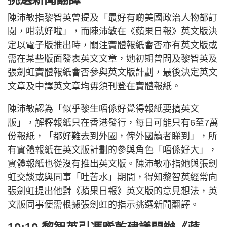
陳沛敏指黎智英曾提及「最好有啲美國政治人物都訂
閱，咁就好啦」，而陳沛敏在《蘋果日報》英文版決
定以電子版推出時，關注實體報紙會否亦有英文版或
需在某些版面發表英文文章，她初期曾問及黎智英及
張劍虹實體報紙會否參與英文版計劃，最後決定英文
文章及中譯英文章均毋須刊登在實體報紙。
陳沛敏認為「似乎黎生唔係好覺得報紙要搞英文
版」，解釋報紙只在香港發行，每日可能只有6至7萬
份報紙，「都好難去到外國，俾外國讀者睇到」，所
有實體報紙在英文版計劃的參與角色「唔係好大」，
實體報紙也從沒有推出英文版。陳沛敏亦指她與張劍
虹交談或與同事「吐苦水」期間，得知黎智英經常向
張劍虹提出他對《蘋果日報》英文版的意見想法，英
文版同事便需根據張劍虹的指示挑選新聞翻譯。