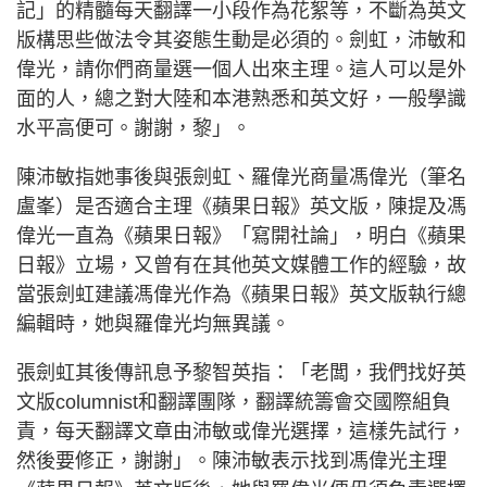
記」的精髓每天翻譯一小段作為花絮等，不斷為英文
版構思些做法令其姿態生動是必須的。劍虹，沛敏和
偉光，請你們商量選一個人出來主理。這人可以是外
面的人，總之對大陸和本港熟悉和英文好，一般學識
水平高便可。謝謝，黎」。
陳沛敏指她事後與張劍虹、羅偉光商量馮偉光（筆名
盧峯）是否適合主理《蘋果日報》英文版，陳提及馮
偉光一直為《蘋果日報》「寫開社論」，明白《蘋果
日報》立場，又曾有在其他英文媒體工作的經驗，故
當張劍虹建議馮偉光作為《蘋果日報》英文版執行總
編輯時，她與羅偉光均無異議。
張劍虹其後傳訊息予黎智英指：「老闆，我們找好英
文版columnist和翻譯團隊，翻譯統籌會交國際組負
責，每天翻譯文章由沛敏或偉光選擇，這樣先試行，
然後要修正，謝謝」。陳沛敏表示找到馮偉光主理