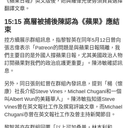
《蘋果日報》英文版後，她與羅偉光便毋須負責選擇
翻譯文章。
15:15 高層被捕後陳認為《蘋果》應結
束
控方續展示群組訊息，指黎智英在同年5月12日曾向
張志偉表示「Patreon的問題是與蘋果日報隔離，我
們主要目的是外國人撐蘋果日報，尤其美國政治人物
訂閱蘋果對我們的政治庇護更重要」。陳沛敏確認訊
息。
另外，同日張劍虹曾在群組內發訊息，提到「楊（懷
康）社長介紹Steve Vines，Michael Chugani和一個
叫Albert Wun的美籍華人」。陳沛敏指知道Steve
Vines曾在英文報社工作及撰寫評論文章，而Michael
Chugani亦曾在英文報社工作及曾主持新聞節目。
黎智英亦在群組回覆「以上可加桑普，林本利和