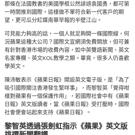
那條在法國教書的美國學棍公然誹謗袁國勇，都可第
一時間推到國際。這樣做不單符合新一代客戶的期
望，更可瓜分紅媒南華早報的半壁江山。
可見能力夠高的話，一個人就足夠開一條國際線，何
況蘋果這種大公司？國際文宣網須免費開放，但可兼
有針對香港市場的收費內容，如中英雙語新聞、英文
名家專欄、英文KOL教學之類。畢竟，很多人仍喜歡
學英文。
陳沛敏表示《蘋果日報》開設英文電子版，是「為了
吸引國際關注香港發生緊咩事」，而黎智英「覺得咁
樣對蘋果有一個保護作用」，若國際社會中有《蘋果
日報》英文版讀者，當《蘋果日報》受打壓時，國際
社會便會站起來支持《蘋果日報》。
黎智英透過張劍虹指示《蘋果》英文版
挑選新聞翻譯