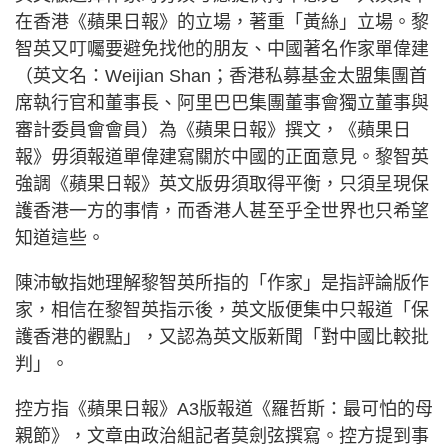
在香港《蘋果日報》的立場，著重「黃絲」立場。黎
智英又叮囑要避免找他的朋友、中國著名作家單偉建
（英文名：Weijian Shan；香港私募基金太盟集團首
席執行官和董事長、阿里巴巴集團董事會獨立董事與
審計委員會會員）為《蘋果日報》撰文，《蘋果日
報》毋須報道單偉建寫關於中國的正面意見。黎智英
強調《蘋果日報》英文版毋須取得平衡，只須呈現保
護香港一方的事情，而香港人甚至乎全世界也只希望
知道這些。
陳沛敏指她理解黎智英所指的「作家」是指評論版作
家，相信在黎智英指示後，英文版便集中只報道「保
護香港的觀點」，又認為英文版新聞「對中國比較批
判」。
控方指《蘋果日報》A3版報道《羅哲斯：最可怕的母
親節》，文章由政治組記者莫劍弦撰寫。控方提到事