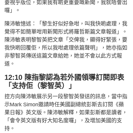
要視乎版位，如果我有啲更重要嘅新聞，我就唔會出
囉」。
陳沛敏憶述：「黎生好似好急咁，叫我快啲處理，我
覺得不如簡單咁用新聞形式將羅哲斯篇文章報道」。
陳沛敏表明黎智英把文章「交俾我，顯得好緊張，要
我快啲回覆佢，所以我咁處理依篇聲明」，她亦指如
非黎智英傳送這篇文章給她，她並不會以此方式報
道。
12:10 陳指黎認為若外國領導訂閱即表
「支持佢（黎智英）」
控方向陳沛敏展示另一段黎智英發送的訊息，當中指
示Mark Simon邀請時任美國副總統彭斯去訂閱《蘋
果日報》英文版。陳沛敏解釋，如果彭斯都是讀者，
「會令英文版有好大知名度囉」，及增加美國的支
持。