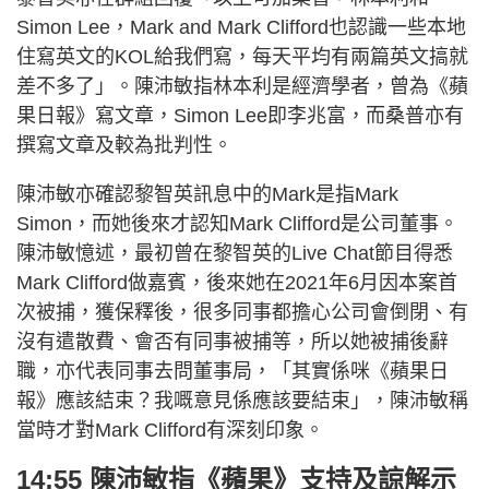
Simon Lee，Mark and Mark Clifford也認識一些本地
住寫英文的KOL給我們寫，每天平均有兩篇英文搞就
差不多了」。陳沛敏指林本利是經濟學者，曾為《蘋
果日報》寫文章，Simon Lee即李兆富，而桑普亦有
撰寫文章及較為批判性。
陳沛敏亦確認黎智英訊息中的Mark是指Mark
Simon，而她後來才認知Mark Clifford是公司董事。
陳沛敏憶述，最初曾在黎智英的Live Chat節目得悉
Mark Clifford做嘉賓，後來她在2021年6月因本案首
次被捕，獲保釋後，很多同事都擔心公司會倒閉、有
沒有遣散費、會否有同事被捕等，所以她被捕後辭
職，亦代表同事去問董事局，「其實係咪《蘋果日
報》應該結束？我嘅意見係應該要結束」，陳沛敏稱
當時才對Mark Clifford有深刻印象。
14:55 陳沛敏指《蘋果》支持及諒解示