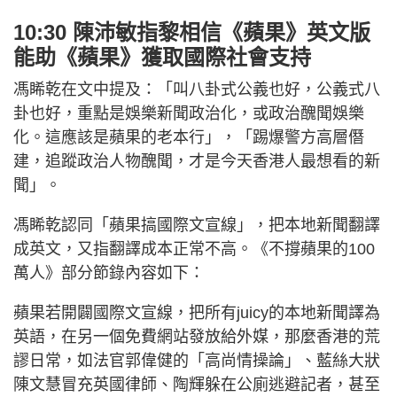
10:30 陳沛敏指黎相信《蘋果》英文版
能助《蘋果》獲取國際社會支持
馮睎乾在文中提及：「叫八卦式公義也好，公義式八
卦也好，重點是娛樂新聞政治化，或政治醜聞娛樂
化。這應該是蘋果的老本行」，「踢爆警方高層僭
建，追蹤政治人物醜聞，才是今天香港人最想看的新
聞」。
馮睎乾認同「蘋果搞國際文宣線」，把本地新聞翻譯
成英文，又指翻譯成本正常不高。《不撐蘋果的100
萬人》部分節錄內容如下：
蘋果若開闢國際文宣線，把所有juicy的本地新聞譯為
英語，在另一個免費網站發放給外媒，那麼香港的荒
謬日常，如法官郭偉健的「高尚情操論」、藍絲大狀
陳文慧冒充英國律師、陶輝躲在公廁逃避記者，甚至