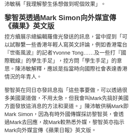
沛敏稱「我理解黎生係想做到呢個效果」。
黎智英透過Mark Simon向外媒宣傳
《蘋果》英文版
控方續展示總編輯羅偉光發送的訊息，當中提到「可
以試聯繫一些香港年輕人寫英文評論，例如香港電台
『世衛風波』的記者Yvonne Tong……及一些打『國
際戰線』的學生手足」，控方問「學生手足」的意
思。陳沛敏解釋，應該是指當時向國際社會表達香港
情況的年青人。
黎智英在同日亦發訊息指「這些事要做，可以透過很
多美國渠道做，不用太急，但我會叫Mark先搞好美國
方面發放這消息的方法和渠道。」陳沛敏供稱Mark即
Mark Simon，因為有時外國傳媒採訪黎智英，會透
過Mark去回應，故Mark較熟悉外媒，黎智英亦指示
Mark向外媒宣傳《蘋果日報》英文版。