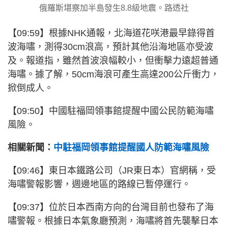
俄羅斯堪察加半島發生8.8級地震。路透社
【09:59】根據NHK通報，北海道花咲港最早錄得首
波海嘯，測得30cm浪高，預計其他沿海地區亦受波
及。報道指，雖然首波浪幅較小，但衝擊力遠超普通
海嘯。據了解，50cm海浪可產生高達‌200公斤衝力，
掀倒成人。
【09:50】中國駐福岡領事館提醒中國公民防範海嘯
風險。
相關新聞：
中駐福岡領事館提醒國人防範海嘯風險
【09:46】東日本鐵路公司（JR東日本）官網稱，受
海嘯警報影響，週邊地區的路線已暫停運行。
【09:37】位於日本西南方向的台灣目前也發布了海
嘯警報。根據日本氣象廳預測，海嘯將首先襲擊日本