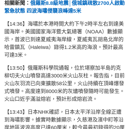
相關新聞：
俄羅斯8.8級地震│俄城鎮疏散2700人啟動
緊急狀態 四波海嘯侵襲浪峰達5米
【14:36】海嘯於本港時間大約下午2時半左右到達美
國海岸。美國國家海洋暨大氣總署（NOAA）數據顯
示，首波已到達夏威夷海岸線，夏威夷瓦胡島北岸的
哈雷鎮瓦（Haleiwa）錄得1.2米高的海浪。預計最高
可達3米。
【13:50】俄羅斯科學院通報，位於堪察加半島的克
柳切夫火山噴發高達3000米火山灰柱。報告指，目前
火山灰羽流已向東擴散58公里，火山持續在頂峰爆發
式噴發。高度達到8000米的灰燼噴發隨時可能發生。
火山口近乎滿溢熔岩，預計形成熔岩流。
【13:43】日本NHK確認，日本太平洋沿岸全線正遭
到海嘯影響。
據實時數據顯示，久慈港及濱中町等沿
岸地區波浪高度已達60厘米，較今晨最初錄得的20厘