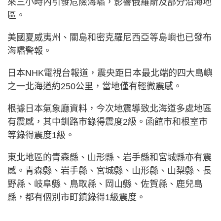
來三小時內引發危險海嘯，影響俄羅斯及部分沿海地
區。
美國夏威夷州、關島和密克羅尼西亞等島嶼也已發布
海嘯警報。
日本NHK電視台報道，震央距日本最北端的四大島嶼
之一北海道約250公里，當地僅有輕微震感。
根據日本氣象廳資料，今次地震導致北海道多處地區
有震感，其中釧路市錄得震度2級。函館市和根室市
等錄得震度1級。
東北地區的青森縣、山形縣、岩手縣和宮城縣亦有震
感。青森縣、岩手縣、宮城縣、山形縣、山梨縣、長
野縣、岐阜縣、鳥取縣、岡山縣、佐賀縣、鹿兒島
縣，都有個別市町鎮錄得1級震度。