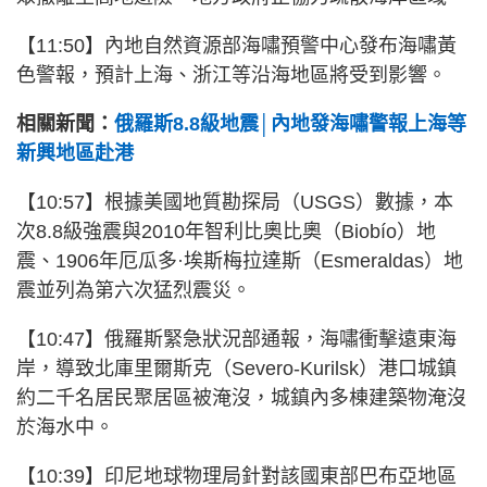
【11:50】內地自然資源部海嘯預警中心發布海嘯黃
色警報，預計上海、浙江等沿海地區將受到影響。
相關新聞：
俄羅斯8.8級地震│內地發海嘯警報上海等
新興地區赴港
【10:57】根據美國地質勘探局（USGS）數據，本
次8.8級強震與2010年智利比奧比奧（Biobío）地
震、1906年厄瓜多·埃斯梅拉達斯（Esmeraldas）地
震並列為第六次猛烈震災。
【10:47】俄羅斯緊急狀況部通報，海嘯衝擊遠東海
岸，導致北庫里爾斯克（Severo-Kurilsk）港口城鎮
約二千名居民聚居區被淹沒，城鎮內多棟建築物淹沒
於海水中。
【10:39】印尼地球物理局針對該國東部巴布亞地區