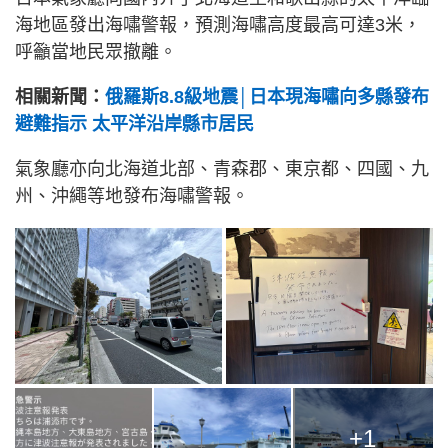
海地區發出海嘯警報，預測海嘯高度最高可達3米，
呼籲當地民眾撤離。
相關新聞：
俄羅斯8.8級地震│日本現海嘯向多縣發布
避難指示 太平洋沿岸縣市居民
氣象廳亦向北海道北部、青森郡、東京都、四國、九
州、沖繩等地發布海嘯警報。
+1