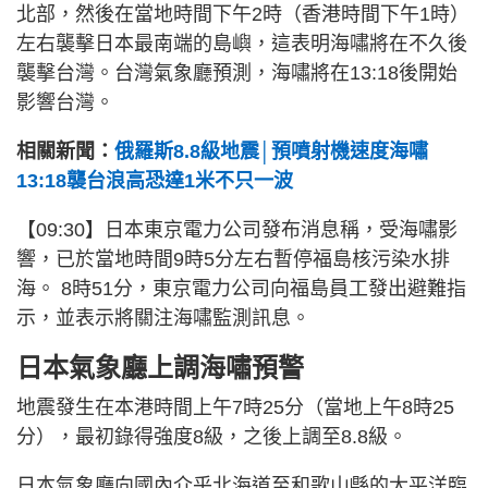
北部，然後在當地時間下午2時（香港時間下午1時）
左右襲擊日本最南端的島嶼，這表明海嘯將在不久後
襲擊台灣。台灣氣象廳預測，海嘯將在13:18後開始
影響台灣。
相關新聞：
俄羅斯8.8級地震│預噴射機速度海嘯
13:18襲台浪高恐達1米不只一波
【09:30】日本東京電力公司發布消息稱，受海嘯影
響，已於當地時間9時5分左右暫停福島核污染水排
海。 8時51分，東京電力公司向福島員工發出避難指
示，並表示將關注海嘯監測訊息。
日本氣象廳上調海嘯預警
地震發生在本港時間上午7時25分（當地上午8時25
分），最初錄得強度8級，之後上調至8.8級。
日本氣象廳向國內介乎北海道至和歌山縣的太平洋臨