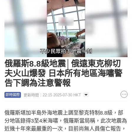
Loaded
:
Unmute
33.54%
俄羅斯8.8級地震│俄遠東克柳切
夫火山爆發 日本所有地區海嘯警
告下調為注意警報
更新時間：22:15 2025-07-30 HKT
即時國際
俄羅斯堪加半島外海地震上調至黎克特制8.8級，部
分地區錄得3至4米海嘯，俄羅斯當局稱，此次地震為
近幾十年來最嚴重的一次，目前尚無人員傷亡報告，