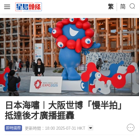
繁
简
日本海嘯︱大阪世博「慢半拍」
抵達後才廣播捱轟
更新時間：18:00 2025-07-31 HKT
即時國際