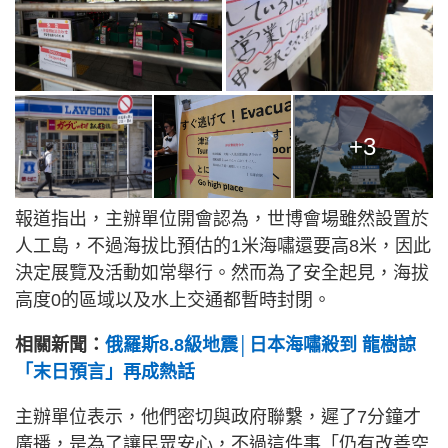
+3
報道指出，主辦單位開會認為，世博會場雖然設置於
人工島，不過海拔比預估的1米海嘯還要高8米，因此
決定展覽及活動如常舉行。然而為了安全起見，海拔
高度0的區域以及水上交通都暫時封閉。
相關新聞：
俄羅斯8.8級地震│日本海嘯殺到 龍樹諒
「末日預言」再成熱話
主辦單位表示，他們密切與政府聯繫，遲了7分鐘才
廣播，是為了讓民眾安心，不過這件事「仍有改善空