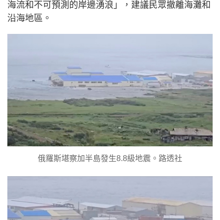
海流和不可預測的岸邊湧浪」，建議民眾撤離海灘和
沿海地區。
俄羅斯堪察加半島發生8.8級地震。路透社