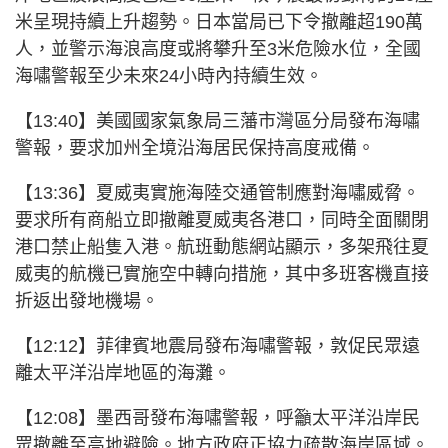
米呈現持續上升趨勢。
日本當局已下令撤離超190萬
人，並
警示海浪高度或將攀升至3米危險水位，全國
海嘯警報至少未來24小時內持續生效。
【13:40】美國國家氣象局三藩市灣區分局發布海嘯
警報，要求加州全境沿海居民保持高度戒備。
【13:36】
夏威夷實施海陸交通管制應對海嘯威脅。
要求所有商船立即撤離夏威夷各港口，同時全面關閉
港口禁止船隻入港。航班動態網站顯示，多架飛往夏
威夷的航機已實施空中轉向措施，其中多班客機直接
折返出發地機場。
【12:12】菲律賓地震局發布海嘯警報，敦促民眾遠
離太平洋沿岸地區的海灘。
【12:08】墨西哥發布海嘯警報，呼籲太平洋沿岸民
眾撤離至高地避險。地方政府正協力疏散海岸區域。