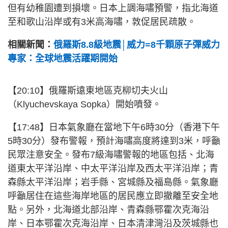
但有幼稚園遭到損壞。日本上調海嘯預警，指北海道
至和歌山沿岸或有3米高海嘯，敦促居民疏散。
相關新聞：
俄羅斯8.8級地震│威力=8千顆原子彈威力
專家：全球地震活躍期開始
【20:10】
俄羅斯遠東地區克柳切夫火山
（Klyuchevskaya Sopka）開始噴發。
【17:48】
日本氣象廳在當地下午6時30分（香港下午
5時30分）發布警報，預計海嘯高度將達到3米，呼籲
民眾注意安全。發布7級海嘯警報的地區包括、北海
道東太平洋沿岸、中太平洋沿岸及西太平洋沿岸；青
森縣太平洋沿岸；岩手縣、宮城縣及福島縣。氣象廳
呼籲居住在這些海岸地區的居民應立即撤離至安全地
點。另外，北海道北部沿岸、青森縣鄂霍次克海沿
岸、日本鄂霍次克海沿岸、日本清津灣沿及茨城縣也