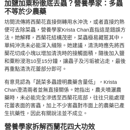
加鹽加粟粉徹底去蟲？營養學家：多蟲
不等於少農藥
坊間流傳將西蘭花直接倒轉用水沖洗，或者直接灼熟
便可去除菜蟲，營養學家Krista Chan直指這是錯誤方
法。她解釋，西蘭花結構茂密，菜蟲極易藏匿其中，
單純沖洗未必能深入縫隙。她建議，清洗時應先將西
蘭花切成小塊以增加清洗時的接觸面積，隨後加入鹽
和粟粉浸泡10至15分鐘，讓蟲子及污垢被沾走，最後
再重點清洗花蕾部分即可。
有意見認為「蔬菜多蟲證明農藥含量低」，Krista
Chan澄清兩者並無直接關係。她指出，農夫噴灑農
藥時，未必能完全滲透至西蘭花底部，往往只能處理
花蕾表面的害蟲，加上不少害蟲對市面上的農藥已產
生抗藥性，因此有關說法並不成立。
營養學家拆解西蘭花四大功效