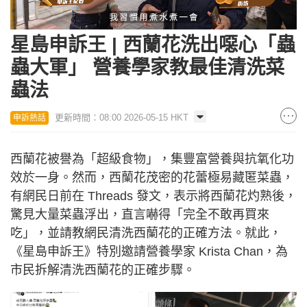
Loaded
:
Unmute
24.89%
星島申訴王 | 西蘭花洗出噁心「蟲
蟲大軍」 營養學家教最佳清洗菜
蟲法
更新時間：08:00 2026-05-15 HKT
申訴熱話
西蘭花被譽為「超級食物」，集豐富營養與抗氧化功
效於一身。然而，西蘭花茂密的花蕾極易藏匿菜蟲，
有網民日前在 Threads 發文，表示將西蘭花灼熟後，
驚見大量菜蟲浮出，直言嚇得「完全不敢再買來
吃」，並請教網民清洗西蘭花的正確方法。就此，
《星島申訴王》特別邀請營養學家 Krista Chan，為
市民拆解清洗西蘭花的正確步驟。