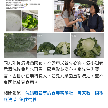
問到如何清洗西蘭花，不少市民各有心得，張小姐表
示清洗後會灼水再煮，感覺較為安心。張先生則笑
言，因自小在農村長大，若見到菜蟲直接洗走，並不
會因此放棄食用。
相關報道：
洗錯藍莓等於食農藥落肚 專家教一招徹
底洗淨+鎖住營養