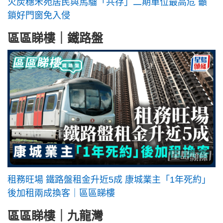
火炭穗禾苑居民與馬騮「共存」二期單位最高危 籲
鎖好門窗免入侵
區區睇樓｜鐵路盤
租務旺場 鐵路盤租金升近5成 康城業主「1年死約」
後加租兩成換客｜區區睇樓
區區睇樓｜九龍灣