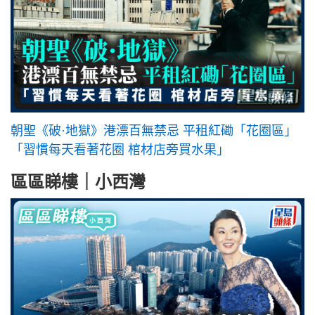
朝聖《破·地獄》港漂百無禁忌 平租紅磡「花圈區」
「習慣每天看著花圈 棺材店旁買水果」
區區睇樓｜小西灣