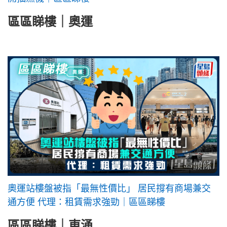
區區睇樓｜奧運
奧運站樓盤被指「最無性價比」 居民撐有商場兼交
通方便 代理：租賃需求強勁｜區區睇樓
區區睇樓｜東涌