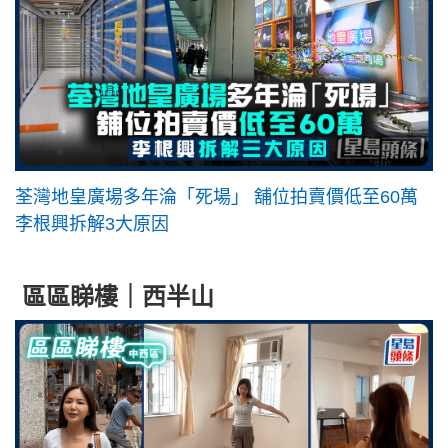
荃灣地皇廣場多年淪「死場」 舖位拍賣價低至60萬
李根興拆解3大原因
區區睇樓｜西半山