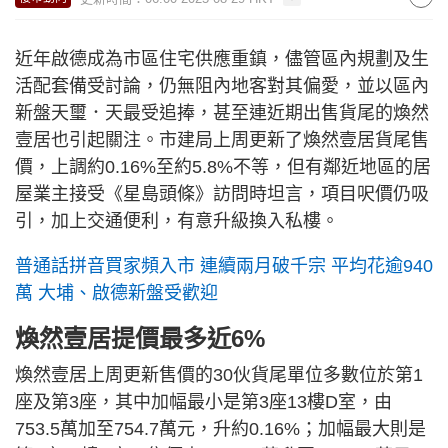
近年啟德成為市區住宅供應重鎮，儘管區內規劃及生
活配套備受討論，仍無阻內地客對其偏愛，並以區內
新盤天璽．天最受追捧，甚至連近期出售貨尾的煥然
壹居也引起關注。市建局上周更新了煥然壹居貨尾售
價，上調約0.16%至約5.8%不等，但有鄰近地區的居
屋業主接受《星島頭條》訪問時坦言，項目呎價仍吸
引，加上交通便利，有意升級換入私樓。
普通話拼音買家頻入市 連續兩月破千宗 平均花逾940
萬 大埔、啟德新盤受歡迎
煥然壹居提價最多近6%
煥然壹居上周更新售價的30伙貨尾單位多數位於第1
座及第3座，其中加幅最小是第3座13樓D室，由
753.5萬加至754.7萬元，升約0.16%；加幅最大則是