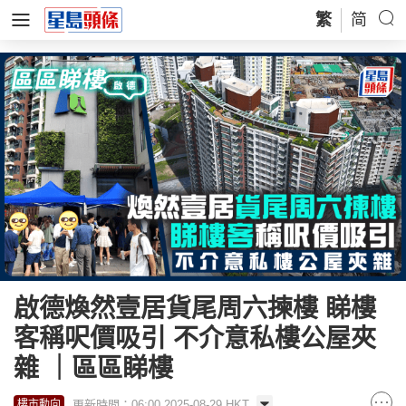
繁
简
啟德煥然壹居貨尾周六揀樓 睇樓
客稱呎價吸引 不介意私樓公屋夾
雜 ｜區區睇樓
更新時間：06:00 2025-08-29 HKT
樓市動向