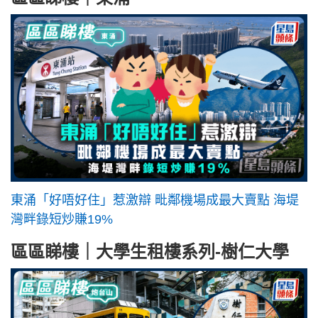
東涌「好唔好住」惹激辯 毗鄰機場成最大賣點 海堤
灣畔錄短炒賺19%
區區睇樓｜大學生租樓系列-樹仁大學