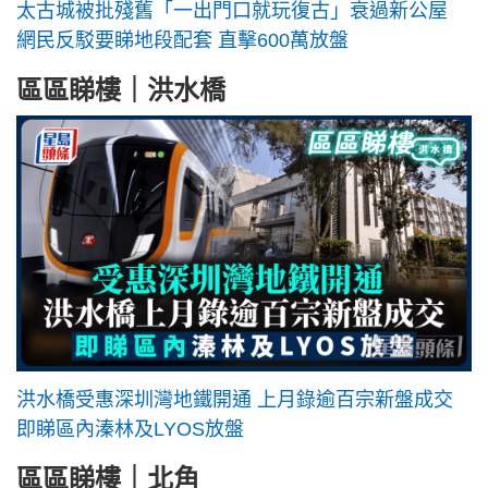
太古城被批殘舊「一出門口就玩復古」衰過新公屋
網民反駁要睇地段配套 直擊600萬放盤
區區睇樓｜洪水橋
洪水橋受惠深圳灣地鐵開通 上月錄逾百宗新盤成交
即睇區內溱林及LYOS放盤
區區睇樓｜北角