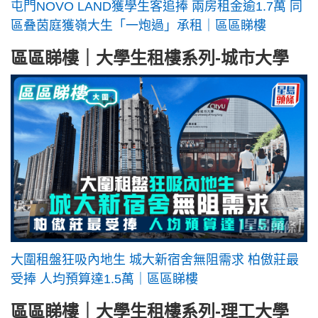
屯門NOVO LAND獲學生客追捧 兩房租金逾1.7萬 同
區叠茵庭獲嶺大生「一炮過」承租｜區區睇樓
區區睇樓｜大學生租樓系列-城市大學
大圍租盤狂吸內地生 城大新宿舍無阻需求 柏傲莊最
受捧 人均預算達1.5萬｜區區睇樓
區區睇樓｜大學生租樓系列-理工大學