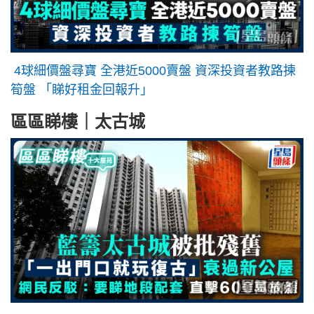
4球細價盤尋寶 全港近5000賣盤 資深投資者教路揀
筍盤 「睇好租金回報升」
區區睇樓｜太古城