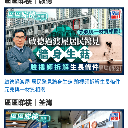
區區睇樓｜啟德
啟德過渡屋 居民驚見牆身生菇 驗樓師拆解生長條件
元兇與一材質相關
區區睇樓｜荃灣