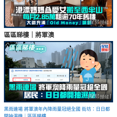
區區睇樓｜將軍澳
黑雨連場 將軍澳年內降雨量冠絕全國 街坊：日日都
開抽濕機｜區區睇樓