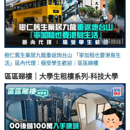
樹仁舊生棄居九龍重返炮台山 「寧加租也要港島生
活」區內代理：極受學生歡迎｜區區睇樓
區區睇樓｜大學生租樓系列-科技大學