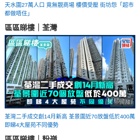
天水圍27萬人口 竟無靚商場 樓價受壓 街坊怨「超市
都做唔住」
區區睇樓｜荃灣
荃灣二手成交創14月新高 荃景圍近70放盤低於400萬
即睇4大屋苑不同優勢
區區睇樓｜粉嶺