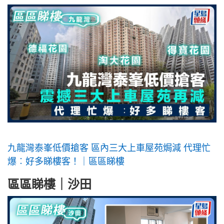
九龍灣泰峯低價搶客 區內三大上車屋苑焗減 代理忙
爆︰好多睇樓客！｜區區睇樓
區區睇樓｜沙田