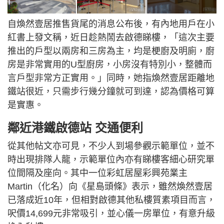
自煥然壹居推售貨尾的消息公布後，有內地用戶在小
紅書上發文稱，近日趁熱鬧去啟德睇樓，「這次主要
推出的戶型以兩房和三房為主，均是梗廚及明廁，廚
房是非常實用的U型廚房，小房沒有特別小，整體而
言戶型非常方正實用。」同時，她指煥然壹居距離地
鐵站很近，只需步行幾分鐘就可到達，認為價格可算
是實惠。
鄰近港鐵啟德站 交通便利
從其他帖文亦可見，不少人到場參觀示範單位，並不
時出現排隊人龍，示範單位內亦有睇樓客細心研究單
位間隔及座向。其中一位彩虹居屋彩興苑業主
Martin（化名）向《星島頭條》表示，雖然煥然壹居
已落成近10年，但相對啟德其他私樓質素項目而言，
呎價14,699元非常吸引，並心儀一房單位，有意升級