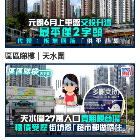
區區睇樓｜天水圍