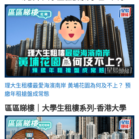
理大生租樓最愛海濱南岸 黃埔花園為何及不上？ 預
繳年租搶盤成常態
區區睇樓｜大學生租樓系列-香港大學