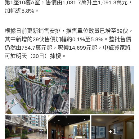
第1座10樓A室，售價由1,031.7萬升至1,091.3萬元，
加幅近5.8%。
根據日前更新銷售安排，推售單位數量已增至59伙，
其中新增的29伙售價加幅約0.1%至5.8%。整批售價
仍然由754.7萬元起，呎價14,699元起，中籤買家將
可於明天（30日）揀樓。
+1