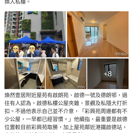
換入私樓。
+8
煥然壹居附近屋苑有啟朗苑、啟德一號及德朗邨，過
往有人認為，啟德私樓公屋夾雜，景觀及私隱大打折
扣。不過他表示自己並不介意，「彩興苑周邊都有不
少公屋，一早都已經習慣。」他續指，最重要是啟德
位置較目前彩興苑取勝，加上屋苑鄰近港鐵啟德站，