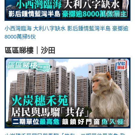
小西灣臨海 大利八字缺水 影后鍾情藍灣半島 豪擲逾
8000萬掃5伙
區區睇樓｜沙田