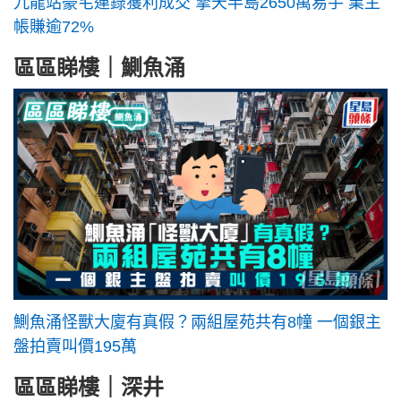
九龍站豪宅連錄獲利成交 擎天半島2650萬易手 業主
帳賺逾72%
區區睇樓｜鰂魚涌
鰂魚涌怪獸大廈有真假？兩組屋苑共有8幢 一個銀主
盤拍賣叫價195萬
區區睇樓｜深井