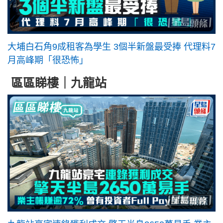
大埔白石角9成租客為學生 3個半新盤最受捧 代理料7
月高峰期「很恐怖」
區區睇樓｜九龍站