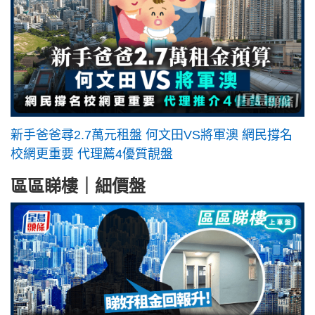
新手爸爸尋2.7萬元租盤 何文田VS將軍澳 網民撐名
校網更重要 代理薦4優質靚盤
區區睇樓｜細價盤