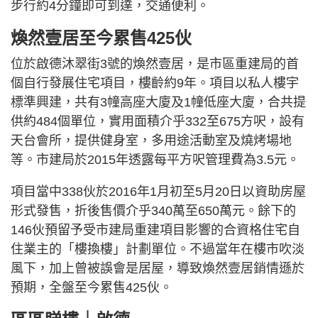
步行約4分鐘即可到達，交通便利。
煥然壹居至今累售425伙
位於啟德沐翠街3號的煥然壹居，是市區重建局的首
個自行發展住宅項目，樓齡約9年。項目以私人樓宇
標準興建，共有3幢高座大廈及1幢低座大廈，合共提
供約484個單位，實用面積介乎332至675方呎，設有
天台會所，提供健身室，多用途活動室及燒烤場地
等。市建局於2015年透露每平方呎管理費為3.5元。
項目當中338伙於2016年1月初至5月20日以資助房屋
形式發售，折後售價介乎340萬至650萬元。餘下的
146伙預留予受市建局重建項目影響的合資格住宅自
住業主的「樓換樓」計劃單位。不過當年在樓市吹淡
風下，加上曾被誤會是居屋，導致煥然壹居銷情遜於
預期，全盤至今累售425伙。