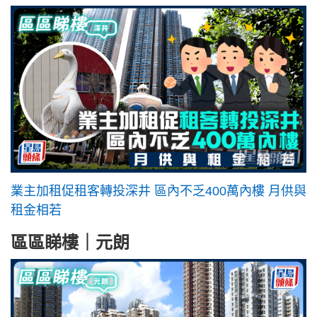
業主加租促租客轉投深井 區內不乏400萬內樓 月供與
租金相若
區區睇樓｜元朗