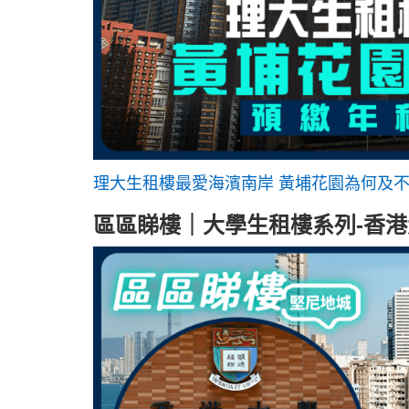
理大生租樓最愛海濱南岸 黃埔花園為何及不
區區睇樓｜大學生租樓系列-香港