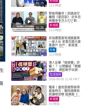
影視圈
01:25
13小時前
黎彼得離世丨因通波仔
離開《愛回家》 近年百
病纏身多次入ICU 劉鑾
雄黃宗澤曾施援手
影視圈
01:25
11小時前
房協遷置屋邨鴻鵠臺第
一座入伙 安置花園大廈
重建戶 住戶：新居望見
獅子山好開心！
社會
11小時前
港人反擊「假順豐」詐
騙！？ 公開騙徒「關鍵
秘密」 網民聯手玩謝：
生
練習緬甸語
生活百科
，
2026-08-05 11:46 HKT
盤
獨家丨盧宛茵揭黎彼得
最後時光：醫院插喉有
痰講唔到嘢 經典歌《浪
子心聲》金句源自廟街
影視圈
睇相佬
4小時前