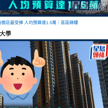
傲莊最受捧 人均預算達1.5萬｜區區睇樓
大學