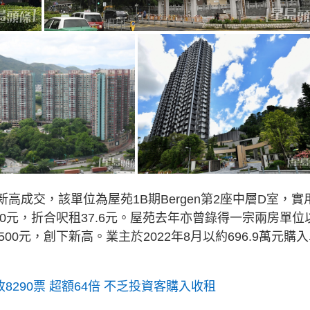
新高成交，該單位為屋苑1B期Bergen第2座中層D室，實
500元，折合呎租37.6元。屋苑去年亦曾錄得一宗兩房單位
00元，創下新高。業主於2022年8月以約696.9萬元購
截收8290票 超額64倍 不乏投資客購入收租