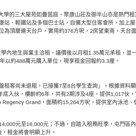
嶺南大學的三大屋苑如疊茵庭、聚康山莊及御半山亦是熱門租
康站、輕鐵站及多個巴士站，自備大型住客會所，加上屋
位為頂層連天台戶，實用約376方呎，2房望東南，天台
大學內地生與業主洽租，議價後以月租1.35萬元承租，並
7年以約488萬元購入單位，現享租金回報約3.3厘。
盤租客尚未退租，已接獲7至8台學生查詢」。根據資料顯
年底入伙，樓齡約6年，共有2期涉及4座，提供1,017伙，
Regency Grand，面積約15,264方呎，提供室內泳池、
,000元至16,000元；不過，自踏入租務旺季，屯門區
後，租金將會明顯上升。