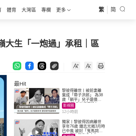
繁
简
育
體育
大灣區
專欄
更多
庭獲嶺大生「一炮過」承租｜區
最Hit
黎彼得離世丨被前妻離
棄成「帶子洪郎」 為38
歲「躺平」兒子還債多
年 曾盼尋伴侶度晚年
影視圈
12小時前
獨家丨黎彼得因病離世
享年76歲 鍾志光揭3月時
已中風 被封「鬼馬詞
人」與許冠傑多合作