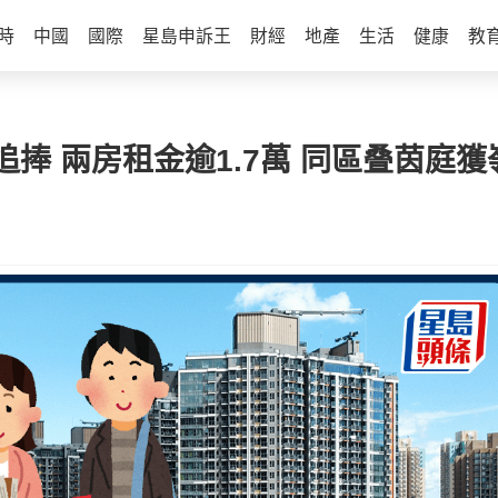
時
中國
國際
星島申訴王
財經
地產
生活
健康
教
客追捧 兩房租金逾1.7萬 同區叠茵