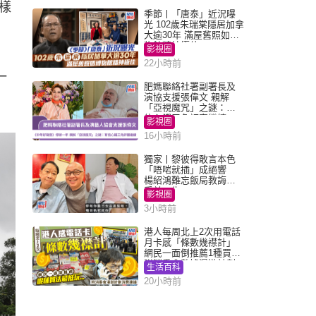
樣
季節丨「唐泰」近況曝
光 102歲朱瑞棠隱居加拿
大逾30年 滿屋舊照如博
物館精神極佳
影視圈
22小時前
一
肥媽聯絡社署副署長及
演協支援張偉文 親解
「亞視魔咒」之謎：有
信心鐵三角評審繼續
影視圈
16小時前
獨家丨黎彼得敢言本色
「唔啱就插」成絕響
楊紹鴻難忘飯局教誨：
受益一生
影視圈
3小時前
港人每周北上2次用電話
月卡感「條數幾襟計」
網民一面倒推薦1種買法
附消委會數據漫遊計劃
生活百科
消費提示
20小時前