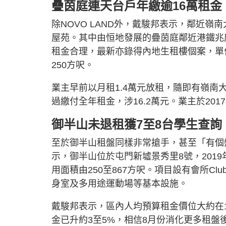
疊茵庭連天台戶年繳逾16萬租金
除NOVO LAND外，戴駿邦表示，鄰近
屋苑。其中由恒地發展的疊茵庭鄰近港鐵兆
租金合理，最新亦錄得內地生租樓個案，單
250方呎。
業主早前以月租1.4萬元放租，隨即有嶺南
過繳付全年租金，涉16.2萬元。業主於201
御半山未退租獲7至8台學生查詢
至於御半山租盤同樣非常搶手，甚至「有個
示，御半山位於屯門新墟景秀里8號，2019
用面積由250至867方呎。項目設有會所Club 
身室及多用途運動場等基本設施。
戴駿邦表示，區內人均預算租金價位大約在14
金已升約3至5%，相信8月份消化更多租盤