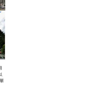
用
以
入單