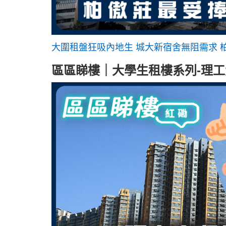
大圍租盤狂吸內地生 城大新宿舍無阻需求 柏
區區睇樓｜大學生租樓系列-理工