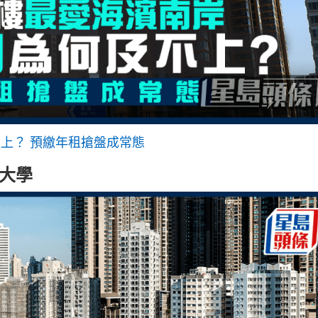
上？ 預繳年租搶盤成常態
大學