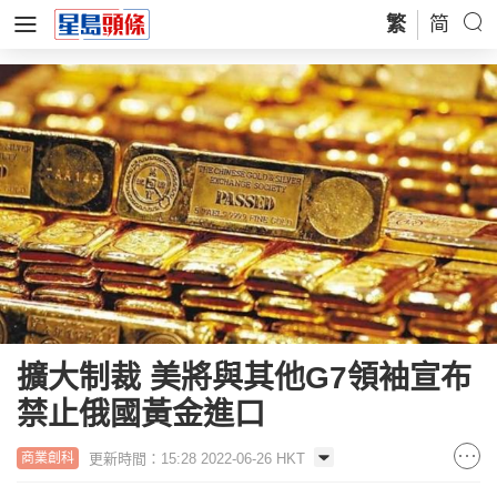
繁
简
擴大制裁 美將與其他G7領袖宣布
禁止俄國黃金進口
更新時間：15:28 2022-06-26 HKT
商業創科