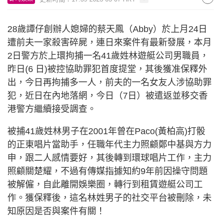
28歲譚仔創辦人媳婦的蔡天鳳（Abby）於上月24日
遭前夫一家殺害碎屍，連日來案件有最新發展，本月
2日警方於上環拘捕一名41歲姓林遊艇公司男職員，
昨日(6 日)被控協助罪犯首度提堂，其後獲准保釋外
出，今日再拘捕多一人，前夫的一名女友人涉協助罪
犯，近日在內地落網，今日（7日）被遣返並移交香
港警方繼續接受調查。
被捕41歲姓林男子在2001年曾在Paco(黃柏高)打骰
的正東唱片當助手，任職年代主力照顧鄭中基與方力
申，跟二人感情要好，其後轉到環球唱片工作，主力
照顧關楚耀，不過有傳媒指據知約9年前因操守問題
被解僱，自此離開娛樂圈，轉行到租賃遊艇公司工
作。獲保釋後，這名林姓男子的社交平台被刪除，未
知原因是否與案件有關！