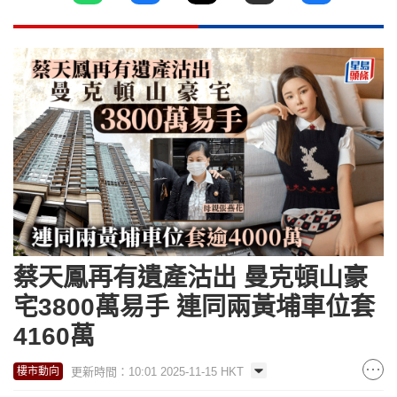
蔡天鳳再有遺產沽出 曼克頓山豪
宅3800萬易手 連同兩黃埔車位套
4160萬
更新時間：10:01 2025-11-15 HKT
樓市動向