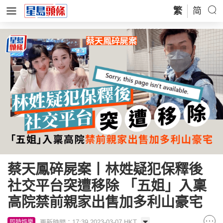
繁
简
蔡天鳳碎屍案丨林姓疑犯保釋後
社交平台突遭移除 「五姐」入稟
高院禁前親家出售加多利山豪宅
更新時間：17:39 2023-03-07 HKT
即時娛樂