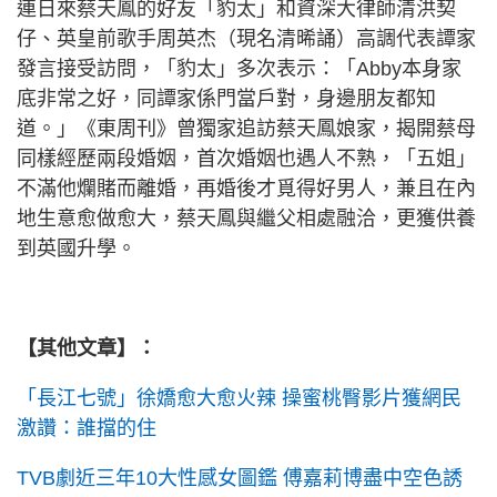
連日來蔡天鳳的好友「豹太」和資深大律師清洪契
仔、英皇前歌手周英杰（現名清晞誦）高調代表譚家
發言接受訪問，「豹太」多次表示：「Abby本身家
底非常之好，同譚家係門當戶對，身邊朋友都知
道。」《東周刊》曾獨家追訪蔡天鳳娘家，揭開蔡母
同樣經歷兩段婚姻，首次婚姻也遇人不熟，「五姐」
不滿他爛賭而離婚，再婚後才覓得好男人，兼且在內
地生意愈做愈大，蔡天鳳與繼父相處融洽，更獲供養
到英國升學。
【其他文章】：
「長江七號」徐嬌愈大愈火辣 操蜜桃臀影片獲網民
激讚：誰擋的住
TVB劇近三年10大性感女圖鑑 傅嘉莉博盡中空色誘