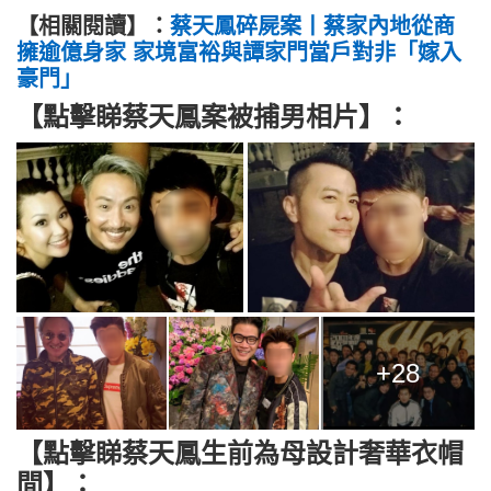
【相關閱讀】
：
蔡天鳳碎屍案丨蔡家內地從商
擁逾億身家 家境富裕與譚家門當戶對非「嫁入
豪門」
【點擊睇蔡天鳳案被捕男相片】：
+28
【點擊睇蔡天鳳生前為母設計奢華衣帽
間】：