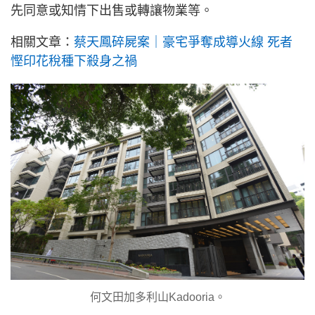
先同意或知情下出售或轉讓物業等。
相關文章：
蔡天鳳碎屍案｜豪宅爭奪成導火線 死者
慳印花稅種下殺身之禍
何文田加多利山Kadooria。