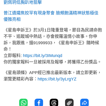
劉佩玥低胸趴地狙擊
曾江遺孀焦姣罕有現身聚會 臉頰飽滿精神狀態極佳
優雅亮相
《星島申訴王》於3月1日隆重登場，節目為民請命抱
不平、追蹤城中熱話，亦會搜羅溫情小故事。你申
訴，我跟進，搵91999933，《星島申訴王》隨時候
命！
立即報料:
https://bit.ly/3IMunqd
你的獨家報料一旦被採用及報導，將獲得乙份獎品。
《星島頭條》APP經已推出最新版本，請立即更新，
瀏覽更精彩內容：
https://bit.ly/3yLrgYZ