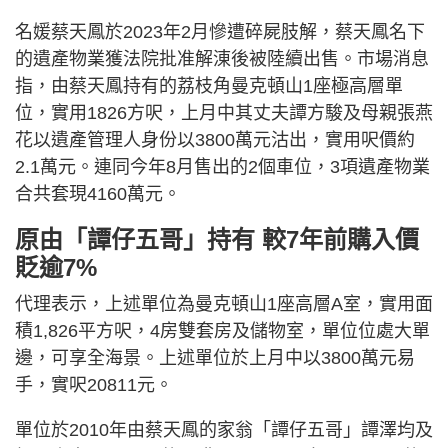
名媛蔡天鳳於2023年2月慘遭碎屍肢解，蔡天鳳名下
的遺產物業獲法院批准解涷後被陸續出售。市場消息
指，由蔡天鳳持有的荔枝角曼克頓山1座極高層單
位，實用1826方呎，上月中其丈夫譚方駿及母親張燕
花以遺產管理人身份以3800萬元沽出，實用呎價約
2.1萬元。連同今年8月售出的2個車位，3項遺產物業
合共套現4160萬元。
原由「譚仔五哥」持有 較7年前購入價
貶逾7%
代理表示，上述單位為曼克頓山1座高層A室，實用面
積1,826平方呎，4房雙套房及儲物室，單位位處大單
邊，可享全海景。上述單位於上月中以3800萬元易
手，實呎20811元。
單位於2010年由蔡天鳳的家翁「譚仔五哥」譚澤均及