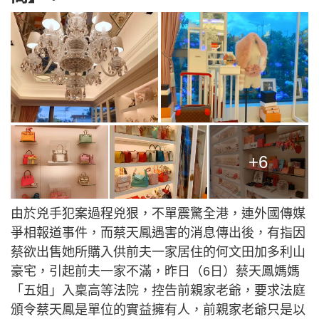
+6
由於兇手犯案過程兇狠，不單震驚全港，連外國傳媒
爭相報道事件，而蔡天鳳遇害的消息傳出後，有指因
蔡欲出售她所購入供前夫一家居住的何文田加多利山
豪宅，引起前夫一家不滿，昨日（6日）蔡天鳳媽媽
「五姐」入稟高等法院，控告前親家老爺，要求法庭
頒令蔡天鳳是單位的實益擁有人，前親家老爺只是以