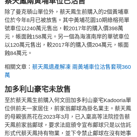
蔡天鳳兩黃埔車位已沽售
除了曼克頓山單位外，蔡天鳳生前購入的2個黃埔車
位於今年8月已被放售。其中黃埔花園10期綠榕苑單
號車位以240萬元售出，較2017年的購入價398萬
元，帳面蝕158萬元。另一個為海濱南岸的單號車位
以120萬元售出，較2017年的購入價204萬元，帳面
蝕84萬元。
相關文章：
蔡天鳳遺產解凍 兩黃埔車位沽售套現360
萬
加多利山豪宅
未放售
至於蔡天鳳生前購入何文田加多利山豪宅Kadooria單
位供前夫一家居住，前家翁鄺球為掛名業主。蔡天鳳
的母親張燕花在2023年3月，已入稟高等法院控告蔡
天鳳前家翁鄺球，要求法庭頒令宣布鄺球只是以信託
形式代蔡天鳳持有物業，並下令禁止鄺球在沒有她事