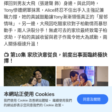
擇回到男友大飛（張建聲 飾）身邊。與此同時，
Tony慘遭網軍抹黑，Alice終忍不住出手入主強記兼
職力撐，她的真誠鼓勵讓Tony漸漸領悟真正的「屋邨
情味」。另一邊，大飛因吃醋家欣對子柏動情而暴怒
動手，兩人決裂分手！無處可去的家欣最終致電子柏
求助，子柏的真誠收留與君子作風令她大為感動，兩
人關係極速升溫！
📺 第10集 家欣決意從良，前度出事面臨終極抉
擇！
本網站正使用 Cookies
同意及關閉
我們使用 Cookie 改善網站體驗。 繼續使用我們
的網站即表示您同意我們的 Cookie 政策。