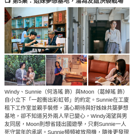
📺 第5集：姐妹夢想基地，淪為友誼決裂戰場
Windy、Sunnie（何洛瑤 飾）與Moon（葛綽瑤 飾）
自小立下「一起衝出彩虹邨」的約定。Sunnie在工廈
租下工作室並親手裝修，滿心期待與好姊妹共築夢想
基地，卻不知道另外兩人早已變心，Windy渴望與男
友同居，Moon則想省錢出國遊學，只剩Sunnie一人
死守當年的承諾。Sunnie頻頻被放飛機，隨後更發現