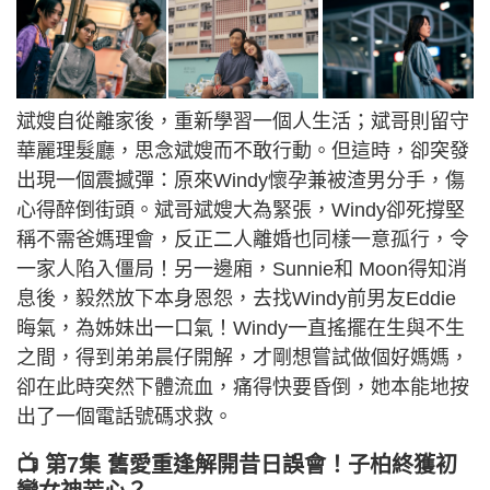
斌嫂自從離家後，重新學習一個人生活；斌哥則留守
華麗理髮廳，思念斌嫂而不敢行動。但這時，卻突發
出現一個震撼彈：原來Windy懷孕兼被渣男分手，傷
心得醉倒街頭。斌哥斌嫂大為緊張，Windy卻死撐堅
稱不需爸媽理會，反正二人離婚也同樣一意孤行，令
一家人陷入僵局！另一邊廂，Sunnie和 Moon得知消
息後，毅然放下本身恩怨，去找Windy前男友Eddie
晦氣，為姊妹出一口氣！Windy一直搖擺在生與不生
之間，得到弟弟晨仔開解，才剛想嘗試做個好媽媽，
卻在此時突然下體流血，痛得快要昏倒，她本能地按
出了一個電話號碼求救。
📺 第7集 舊愛重逢解開昔日誤會！子柏終獲初