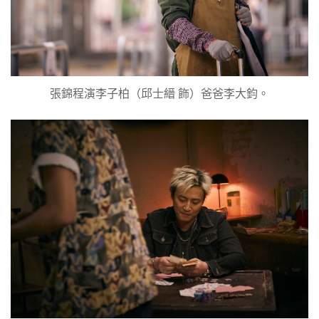
張錦程演李子柏（邱士縉 飾）爸爸李大鈞。