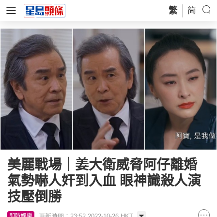
繁
简
美麗戰場｜姜大衛威脅阿仔離婚
氣勢嚇人奸到入血 眼神識殺人演
技壓倒勝
更新時間：23:52 2022-10-26 HKT
即時娛樂