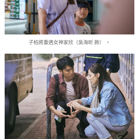
子柏將重遇女神家欣（吳海昕 飾） 。