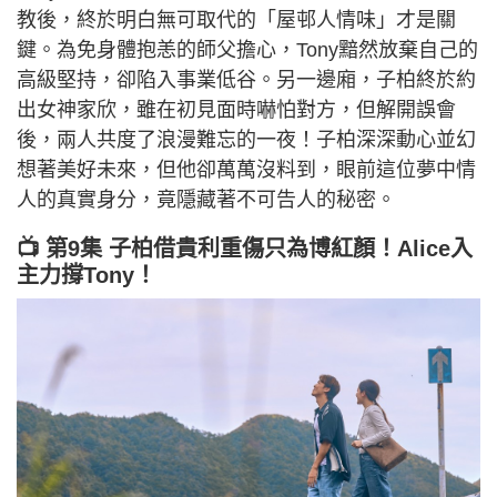
教後，終於明白無可取代的「屋邨人情味」才是關
鍵。為免身體抱恙的師父擔心，Tony黯然放棄自己的
高級堅持，卻陷入事業低谷。另一邊廂，子柏終於約
出女神家欣，雖在初見面時嚇怕對方，但解開誤會
後，兩人共度了浪漫難忘的一夜！子柏深深動心並幻
想著美好未來，但他卻萬萬沒料到，眼前這位夢中情
人的真實身分，竟隱藏著不可告人的秘密。
📺 第9集 子柏借貴利重傷只為博紅顏！Alice入
主力撐Tony！