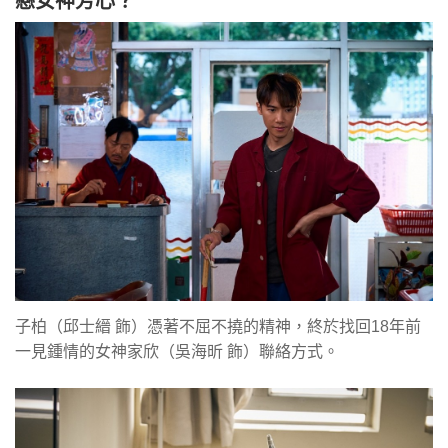
戀女神芳心？
子柏（邱士縉 飾）憑著不屈不撓的精神，終於找回18年前
一見鍾情的女神家欣（吳海昕 飾）聯絡方式。