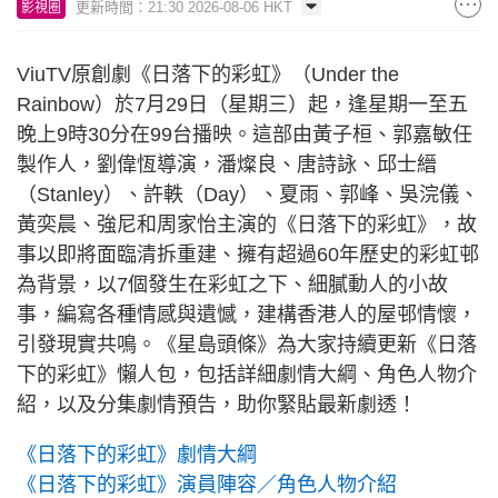
更新時間：21:30 2026-08-06 HKT
影視圈
ViuTV原創劇《日落下的彩虹》（Under the
Rainbow）於7月29日（星期三）起，逢星期一至五
晚上9時30分在99台播映。這部由黃子桓、郭嘉敏任
製作人，劉偉恆導演，潘燦良、唐詩詠、邱士縉
（Stanley）、許軼（Day）、夏雨、郭峰、吳浣儀、
黃奕晨、強尼和周家怡主演的《日落下的彩虹》，故
事以即將面臨清拆重建、擁有超過60年歷史的彩虹邨
為背景，以7個發生在彩虹之下、細膩動人的小故
事，編寫各種情感與遺憾，建構香港人的屋邨情懷，
引發現實共鳴。《星島頭條》為大家持續更新《日落
下的彩虹》懶人包，包括詳細劇情大綱、角色人物介
紹，以及分集劇情預告，助你緊貼最新劇透！
《日落下的彩虹》劇情大綱
《日落下的彩虹》演員陣容／角色人物介紹