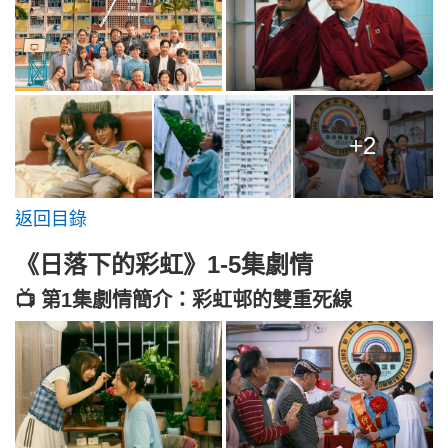
+2
返回目錄
《日落下的彩虹》1-5集劇情
📺 第1集劇情簡介：彩虹邨的雙重死線