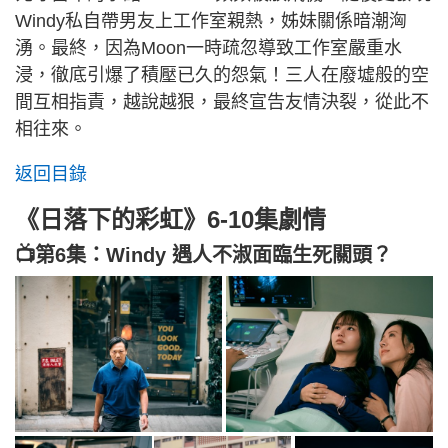
Windy私自帶男友上工作室親熱，姊妹關係暗潮洶
湧。最終，因為Moon一時疏忽導致工作室嚴重水
浸，徹底引爆了積壓已久的怨氣！三人在廢墟般的空
間互相指責，越說越狠，最終宣告友情決裂，從此不
相往來。
返回目錄
《日落下的彩虹》6-10集劇情
📺第6集：Windy 遇人不淑面臨生死關頭？