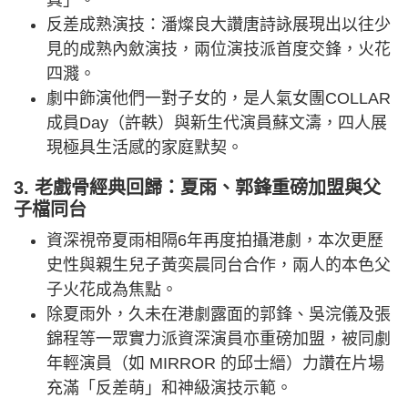
真」。
反差成熟演技：潘燦良大讚唐詩詠展現出以往少
見的成熟內斂演技，兩位演技派首度交鋒，火花
四濺。
劇中飾演他們一對子女的，是人氣女團COLLAR
成員Day（許軼）與新生代演員蘇文濤，四人展
現極具生活感的家庭默契。
3. 老戲骨經典回歸：夏雨、郭鋒重磅加盟與父
子檔同台
資深視帝夏雨相隔6年再度拍攝港劇，本次更歷
史性與親生兒子黃奕晨同台合作，兩人的本色父
子火花成為焦點。
除夏雨外，久未在港劇露面的郭鋒、吳浣儀及張
錦程等一眾實力派資深演員亦重磅加盟，被同劇
年輕演員（如 MIRROR 的邱士縉）力讚在片場
充滿「反差萌」和神級演技示範。