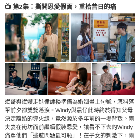
📺 第2集：撕開恩愛假面，重拾昔日的痛
斌哥與斌嫂走進律師樓準備為婚姻畫上句號，怎料落
筆前夕卻雙雙落淚。Windy與晨仔此時終於得知父母
決定離婚的導火線，竟然源於多年前的一場背叛。兩
夫妻在街坊面前繼續假裝恩愛，讓看不下去的Windy
痛罵他們「逃避問題最可恥」！在子女的刺激下，兩