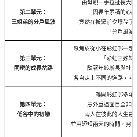
由母親一手拉扯長大的
第二單元：
因長年累積的心結
三姐弟的分戶風波
竟然在搬遷前夕爆發了
「分戶風波
聚焦於從小在彩虹邨一起
第三單元：
「彩虹三姊妹
閨密的成長岔路
隨著年齡增長與社會
各自走上不同的道路，考
離開彩虹邨多年
第四單元：
意外重遇面目全非的
低谷中的初戀
兩人在彼此的人生最
並用短短兩天的時間，努力