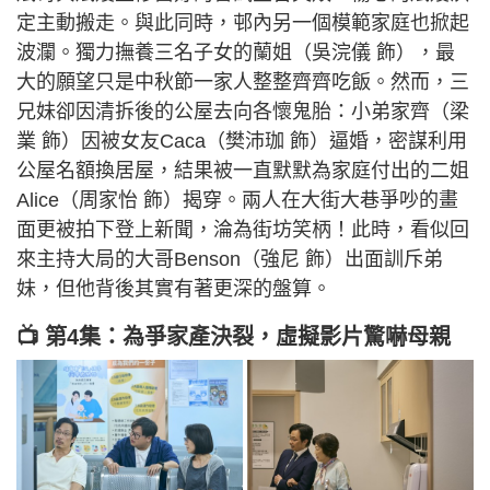
定主動搬走。與此同時，邨內另一個模範家庭也掀起
波瀾。獨力撫養三名子女的蘭姐（吳浣儀 飾），最
大的願望只是中秋節一家人整整齊齊吃飯。然而，三
兄妹卻因清拆後的公屋去向各懷鬼胎：小弟家齊（梁
業 飾）因被女友Caca（樊沛珈 飾）逼婚，密謀利用
公屋名額換居屋，結果被一直默默為家庭付出的二姐
Alice（周家怡 飾）揭穿。兩人在大街大巷爭吵的畫
面更被拍下登上新聞，淪為街坊笑柄！此時，看似回
來主持大局的大哥Benson（強尼 飾）出面訓斥弟
妹，但他背後其實有著更深的盤算。
📺 第4集：為爭家產決裂，虛擬影片驚嚇母親