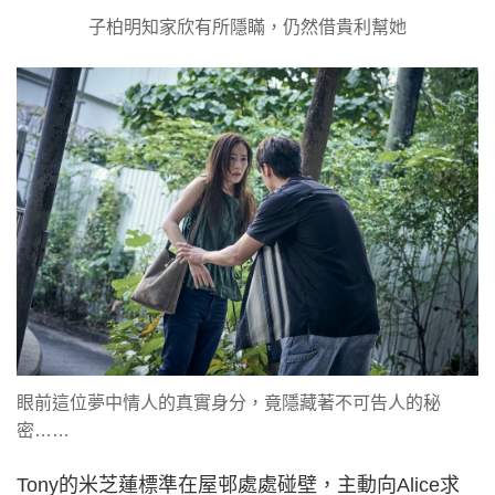
子柏明知家欣有所隱瞞，仍然借貴利幫她
眼前這位夢中情人的真實身分，竟隱藏著不可告人的秘
密……
Tony的米芝蓮標準在屋邨處處碰壁，主動向Alice求