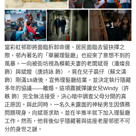
+1
當彩虹邨即將面臨拆卸命運、居民面臨去留抉擇之
際，邨內著名的「華麗理髮廳」也迎來了意想不到的
風暴。一向被街坊視為模範夫妻的老闆斌哥（潘燦良
飾）與斌嫂（唐詩詠 飾），竟在兒子晨仔（蘇文濤
飾）剛滿18歲後，宣佈理髮廳結業，並決定執行隱藏
多年的協議——離婚。這項震撼彈讓女兒Windy（許
軼 飾）完全無法接受，決心暗中調查父母分開的真
正原因。與此同時，一名久未露面的神秘男生因債務
問題現身，向斌哥求助，並在半推半就下加入理髮廳
工作。然而，他背後似乎隱藏著與這座老屋邨密不可
分的身世之謎。