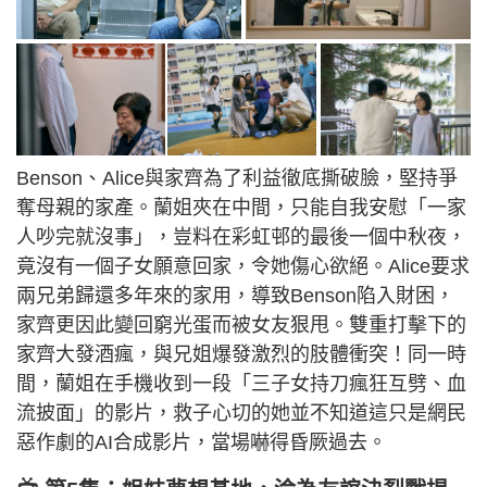
Benson、Alice與家齊為了利益徹底撕破臉，堅持爭
奪母親的家產。蘭姐夾在中間，只能自我安慰「一家
人吵完就沒事」，豈料在彩虹邨的最後一個中秋夜，
竟沒有一個子女願意回家，令她傷心欲絕。Alice要求
兩兄弟歸還多年來的家用，導致Benson陷入財困，
家齊更因此變回窮光蛋而被女友狠甩。雙重打擊下的
家齊大發酒瘋，與兄姐爆發激烈的肢體衝突！同一時
間，蘭姐在手機收到一段「三子女持刀瘋狂互劈、血
流披面」的影片，救子心切的她並不知道這只是網民
惡作劇的AI合成影片，當場嚇得昏厥過去。