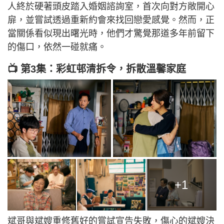
人終於硬著頭皮踏入婚姻諮詢室，首次向對方敞開心
扉，並嘗試透過重新約會來找回戀愛感覺。然而，正
當關係看似現出曙光時，他們才驚覺那道多年前留下
的傷口，依然一碰就痛。
📺 第3集：彩虹邨清拆令，拆散溫馨家庭
+1
斌哥與斌嫂重修舊好的嘗試宣告失敗，傷心的斌嫂決