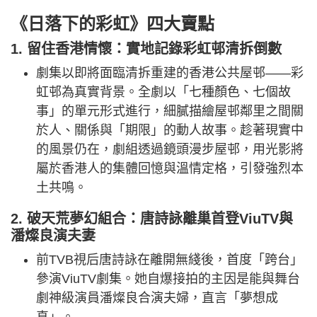
《日落下的彩虹》四大賣點
1. 留住香港情懷：實地記錄彩虹邨清拆倒數
劇集以即將面臨清拆重建的香港公共屋邨——彩
虹邨為真實背景。全劇以「七種顏色、七個故
事」的單元形式進行，細膩描繪屋邨鄰里之間關
於人、關係與「期限」的動人故事。趁著現實中
的風景仍在，劇組透過鏡頭漫步屋邨，用光影將
屬於香港人的集體回憶與溫情定格，引發強烈本
土共鳴。
2. 破天荒夢幻組合：唐詩詠離巢首登ViuTV與
潘燦良演夫妻
前TVB視后唐詩詠在離開無綫後，首度「跨台」
參演ViuTV劇集。她自爆接拍的主因是能與舞台
劇神級演員潘燦良合演夫婦，直言「夢想成