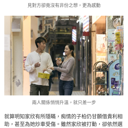
見對方卻竟沒有非份之想，更為感動
兩人關係悄悄升溫，就只差一步
就算明知家欣有所隱瞞，痴情的子柏仍甘願借貴利相
助，甚至為她炒車受傷。雖然家欣被打動，卻依然選