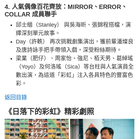
4. 人氣偶像百花齊放：MIRROR、ERROR、
COLLAR 成員聯手
邱士縉（Stanley） 與吳海昕、張錦程搭檔，演
繹深刻單元故事。
Day（許軼） 再次挑戰劇集演出，獲前輩潘燦良
及唐詩詠手把手帶領入戲，深受粉絲期待。
梁業（肥仔）、周家怡、強尼、栢天男、葛綽瑤
（Yoyo）及何洛瑤（Sica）等台柱與人氣演員全
數出演，為這道「彩虹」注入各具特色的豐富色
彩。
返回目錄
《日落下的彩虹》精彩劇照