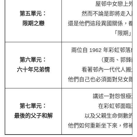
屋邨中女戀上外
第五單元：
然而不論是即將走入歷
限期之戀
還是他們這段異國關係，都
「限期」
兩位自 1962 年彩虹邨
第六單元：
（夏雨、郭鋒飾
六十年兄弟情
看著邨內一代代人搬走
他們自己也必須面對兒女即
講述一對怨恨極深
第七單元：
在彩虹邨面臨清
最後的父子和解
以及父親生命倒數的
他們如何重新坐下來，修補