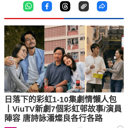
日落下的彩虹1-10集劇情懶人包
丨ViuTV新劇7個彩虹邨故事/演員
陣容 唐詩詠潘燦良各行各路