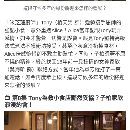
這段守候多年的緣份將迎來怎樣的發展？
「米芝蓮廚師」Tony（栢天男 飾）強勢接手恩師的
強記小食，意外重遇Alice！Alice當年記恨Tony玩弄
感情，如今才驚覺一切皆是誤會。眼見Tony堅持高級
法式煮法不獲街坊接受，甚至心灰意冷扔掉食材，
Alice倍感惋惜卻不敢主動幫忙。同時，子柏憑著不屈
不撓的精神，終於找回18年前一見鍾情的女神家欣
（吳海昕 飾）聯絡方式。當年他為尋芳蹤打了一萬
通電話，如今再度牽上線，這段守候多年的緣份將迎
來怎樣的發展？
📺 第8集 Tony為救小食店黯然妥協？子柏家欣
浪漫約會！