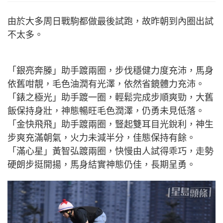
由於大多周日戰駒都做最後試跑，故昨朝到內圈出試
不太多。
「銀亮奔榺」助手踱兩圈，步伐穩健力度充沛，馬身
依舊咁靚，毛色油潤有光澤，依然省鏡體力充沛。
「錶之極光」助手踱一圈，輕鬆完成步順爽勁，大舊
飯保持身壯，神態暢旺毛色潤澤，仍勇未見低落。
「金快飛飛」助手踱兩圈，豎起雙耳目光銳利，神生
步爽充滿朝氣，火力未減半分，佳態保持有餘。
「滿心星」黃智弘踱兩圈，快慢由人試得乖巧，走勢
硬朗步挺開揚，馬身結實神態仍佳，長期呈勇。