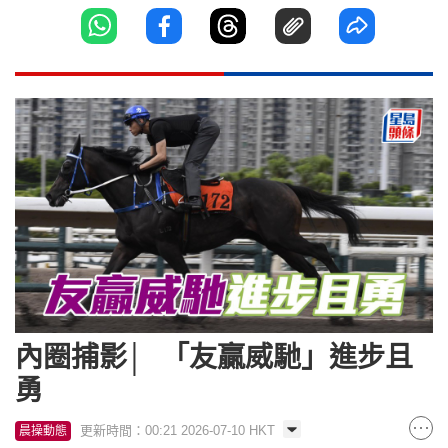
內圈捕影│ 「友贏威馳」進步且
勇
更新時間：00:21 2026-07-10 HKT
晨操動態