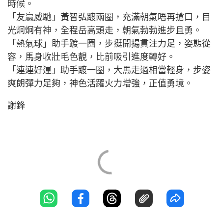
時候。
「友贏威馳」黃智弘踱兩圈，充滿朝氣唔再搶口，目
光炯炯有神，全程岳高頭走，朝氣勃勃進步且勇。
「熱氣球」助手踱一圈，步挺開揚貫注力足，姿態從
容，馬身收壯毛色靚，比前吸引進度轉好。
「連連好運」助手踱一圈，大馬走過相當輕身，步姿
爽朗彈力足夠，神色活躍火力增強，正值勇境。
謝鋒