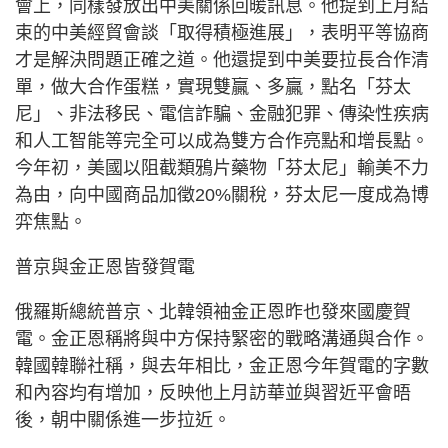
會上，同樣發放出中美關係回暖訊息。他提到上月結
束的中美經貿會談「取得積極進展」，表明平等協商
才是解決問題正確之道。他還提到中美要拉長合作清
單，做大合作蛋糕，實現雙贏、多贏，點名「芬太
尼」、非法移民、電信詐騙、金融犯罪、傳染性疾病
和人工智能等完全可以成為雙方合作亮點和增長點。
今年初，美國以阻截類鴉片藥物「芬太尼」輸美不力
為由，向中國商品加徵20%關稅，芬太尼一度成為博
弈焦點。
普京與金正恩皆發賀電
俄羅斯總統普京、北韓領袖金正恩昨也發來國慶賀
電。金正恩稱將與中方保持緊密的戰略溝通與合作。
韓國韓聯社稱，與去年相比，金正恩今年賀電的字數
和內容均有增加，反映他上月訪華並與習近平會晤
後，朝中關係進一步拉近。