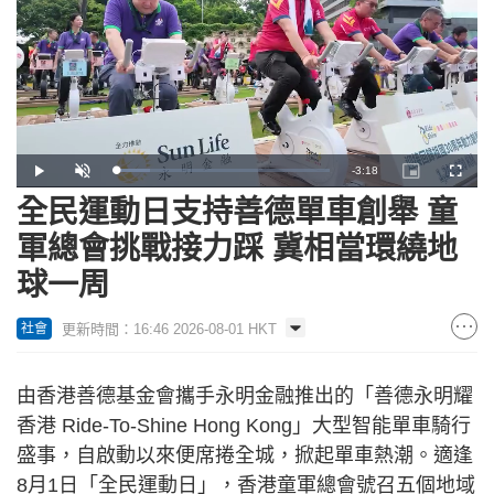
Remaining
-
3:18
Loaded
:
Play
Unmute
Picture-
Fullscr
15.88%
in-
Picture
全民運動日支持善德單車創舉 童
Time
軍總會挑戰接力踩 冀相當環繞地
球一周
更新時間：16:46 2026-08-01 HKT
社會
由香港善德基金會攜手永明金融推出的「善德永明耀
香港 Ride-To-Shine Hong Kong」大型智能單車騎行
盛事，自啟動以來便席捲全城，掀起單車熱潮。適逢
8月1日「全民運動日」，香港童軍總會號召五個地域