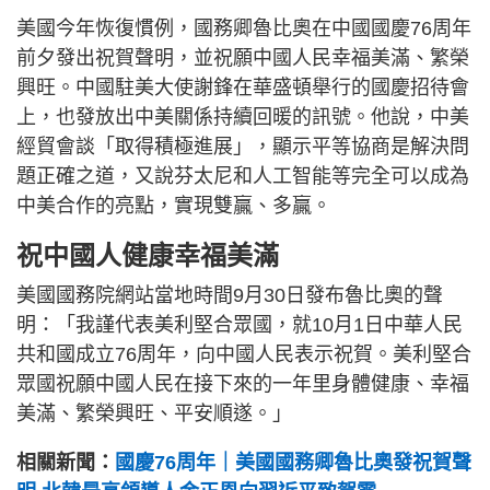
美國今年恢復慣例，國務卿魯比奧在中國國慶76周年
前夕發出祝賀聲明，並祝願中國人民幸福美滿、繁榮
興旺。中國駐美大使謝鋒在華盛頓舉行的國慶招待會
上，也發放出中美關係持續回暖的訊號。他說，中美
經貿會談「取得積極進展」，顯示平等協商是解決問
題正確之道，又說芬太尼和人工智能等完全可以成為
中美合作的亮點，實現雙贏、多贏。
祝中國人健康幸福美滿
美國國務院網站當地時間9月30日發布魯比奧的聲
明：「我謹代表美利堅合眾國，就10月1日中華人民
共和國成立76周年，向中國人民表示祝賀。美利堅合
眾國祝願中國人民在接下來的一年里身體健康、幸福
美滿、繁榮興旺、平安順遂。」
相關新聞：
國慶76周年｜美國國務卿魯比奧發祝賀聲