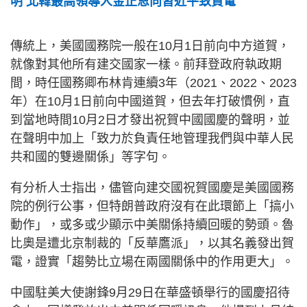
明 北韓最高領導人金正恩向習近平致賀電
傳統上，美國國務院一般在10月1日前向中方道賀，
就像對其他所有建交國家一樣。前拜登政府執政期
間，時任國務卿布林肯連續3年（2021、2022、2023
年）在10月1日前向中國道賀，但去年打破慣例，直
到當地時間10月2日才發出祝賀中國國慶的聲明，並
在聲明中加上「致力於負責任地管理我們與中華人民
共和國的雙邊關係」等字句。
有分析人士指出，儘管向建交國祝賀國慶是美國國務
院的例行公事，但特朗普政府沒有在此環節上「搞小
動作」，或多或少顯示中美關係持續回暖的勢頭。魯
比奧是遭北京制裁的「反華鷹派」，以其名義發出賀
電，證實「趨勢比立場在兩國關係中的作用更大」。
中國駐美大使謝鋒9月29日在華盛頓舉行的國慶招待