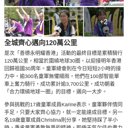
+2
全城齊心邁向120萬公里
是次「善德永明耀香港」活動的最終目標是累積騎行
120萬公里，相當於圍繞地球30圈，以迎接明年香港
回歸祖國30周年。童軍總會則在今日短短2小時的接
力中，逾300名童軍無懼細雨，他們在100部智能單
車上奮力騎行，成功累計逾3,700公里，成功朝着
「合力環繞地球一圈」的目標，邁向一大步。
參與挑戰的17歲童軍成員Karine表示，童軍夥伴情同
手足，只要大家齊心協力，就一定能達成目標。另一
名19歲童軍成員Christina則分享，她堅持踩了半小
時，秉承童軍勇敢無畏的精神，即使天氣欠佳也盡力