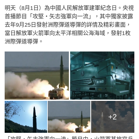
明天（8月1日）為中國人民解放軍建軍紀念日。央視
首播節目「攻堅‧矢志強軍向一流」，其中獨家披露
去年9月25日發射洲際彈道導彈的詳情及精彩畫面，
當日解放軍火箭軍向太平洋相關公海海域，發射1枚
洲際彈道導彈。
+2