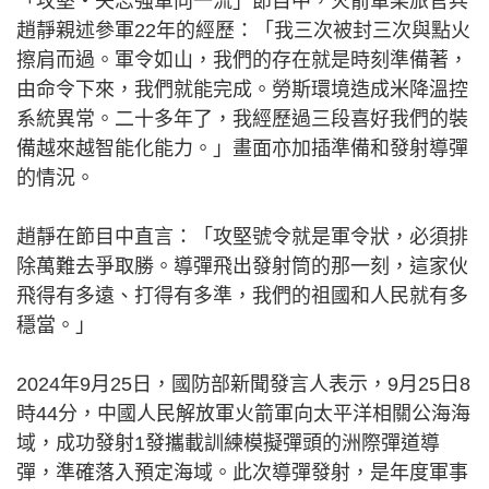
「攻堅‧矢志強軍向一流」節目中，火箭軍某旅官兵
趙靜親述參軍22年的經歷：「我三次被封三次與點火
擦肩而過。軍令如山，我們的存在就是時刻準備著，
由命令下來，我們就能完成。勞斯環境造成米降溫控
系統異常。二十多年了，我經歷過三段喜好我們的裝
備越來越智能化能力。」畫面亦加插準備和發射導彈
的情況。
趙靜在節目中直言：「攻堅號令就是軍令狀，必須排
除萬難去爭取勝。導彈飛出發射筒的那一刻，這家伙
飛得有多遠、打得有多準，我們的祖國和人民就有多
穩當。」
2024年9月25日，國防部新聞發言人表示，9月25日8
時44分，中國人民解放軍火箭軍向太平洋相關公海海
域，成功發射1發攜載訓練模擬彈頭的洲際彈道導
彈，準確落入預定海域。此次導彈發射，是年度軍事