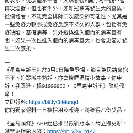
衛表示，從群體水平看，大爆發後6個月內一般不會
再次爆發，但也有例外，如新冠病毒發生大的變異，
從個體看，不能完全排除二次感染的可能性。尤其是
一些免疫力較弱或免疫反應不持久的人群，包括有免
疫缺陷、基礎病等，另外還與進入體內的病毒量有
關，如果一次性進入體內的病毒量大，也會更容易發
生二次感染。
---
《星島申訴王》於3月1日隆重登場，節目為民請命抱
不平、追蹤城中熱話，亦會搜羅溫情小故事。你申
訴，我跟進，搵91999933，《星島申訴王》隨時候
命！
立即報料:
https://bit.ly/3IMunqd
你的獨家報料一旦被採用及報導，將獲得乙份獎品。
《星島頭條》APP經已推出最新版本，請立即更新，
瀏覽更精彩內容：
https://bit.ly/3yLrgYZ