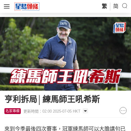
繁
简
亨利拆局│練馬師王吼希斯
更新時間：02:00 2025-07-05 HKT
名家專欄
來到今季最後四次賽事，冠軍練馬師可以大膽講句已