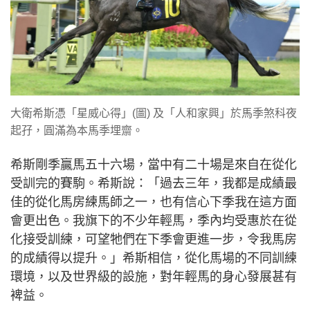
大衛希斯憑「星威心得」(圖) 及「人和家興」於馬季煞科夜
起孖，圓滿為本馬季埋齋。
希斯剛季贏馬五十六場，當中有二十場是來自在從化
受訓完的賽駒。希斯說：「過去三年，我都是成績最
佳的從化馬房練馬師之一，也有信心下季我在這方面
會更出色。我旗下的不少年輕馬，季內均受惠於在從
化接受訓練，可望牠們在下季會更進一步，令我馬房
的成績得以提升。」希斯相信，從化馬場的不同訓練
環境，以及世界級的設施，對年輕馬的身心發展甚有
裨益。