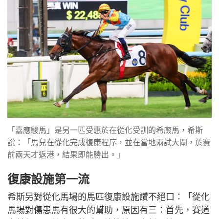
「嘉應駿馬」是另一匹受惠於在從化受訓的希廄馬，希斯
說：「馬兒在從化完成復康程序，並在當地兩試大閘，於賽
前兩天才返港，結果即能勝出。」
復康設施第一流
希斯另對從化馬場的馬匹復康設施讚不絕口：「從化
馬場對傷患馬有很大的幫助，原因有三：首先，賽道