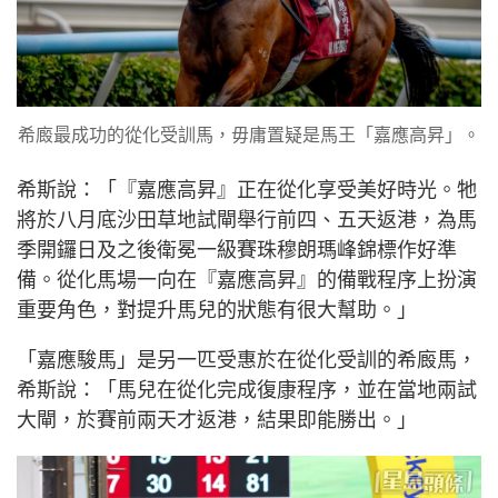
希廄最成功的從化受訓馬，毋庸置疑是馬王「嘉應高昇」。
希斯說：「『嘉應高昇』正在從化享受美好時光。牠
將於八月底沙田草地試閘舉行前四、五天返港，為馬
季開鑼日及之後衛冕一級賽珠穆朗瑪峰錦標作好準
備。從化馬場一向在『嘉應高昇』的備戰程序上扮演
重要角色，對提升馬兒的狀態有很大幫助。」
「嘉應駿馬」是另一匹受惠於在從化受訓的希廄馬，
希斯說：「馬兒在從化完成復康程序，並在當地兩試
大閘，於賽前兩天才返港，結果即能勝出。」