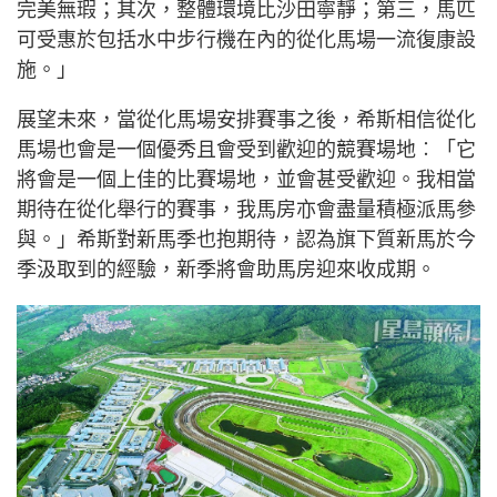
完美無瑕；其次，整體環境比沙田寧靜；第三，馬匹
可受惠於包括水中步行機在內的從化馬場一流復康設
施。」
展望未來，當從化馬場安排賽事之後，希斯相信從化
馬場也會是一個優秀且會受到歡迎的競賽場地︰「它
將會是一個上佳的比賽場地，並會甚受歡迎。我相當
期待在從化舉行的賽事，我馬房亦會盡量積極派馬參
與。」希斯對新馬季也抱期待，認為旗下質新馬於今
季汲取到的經驗，新季將會助馬房迎來收成期。