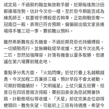
成定局，不過蔡約翰並無放軟手腳，近期每逢跑沙田
都連場攻勢，估計今次亦一樣。至於佢今期能否成為
練馬師王，就要視乎搏殺是否夠準，正如剛戰佢奪一
冠兩亞一殿，表現已符合預期，偏偏殺出個文家良連
場得手獲三冠一季，賽前難以預料。
雖然希斯難有反先機會，不過近期見佢也持續搏殺，
一切順勢而行，並無轉軚提早收爐。尤其今次出馬十
二匹，忽然加強陣容，計落有機會以量多取勝，但建
議在第六場賽前賭走地。
重點爭分馬方面，「火焰閃爍」近仗打疊上名越戰越
勇，今次加程二百兼排三檔，預計早段不會太被動，
可期好開繼續好。「文明福星」上仗只贏五班賽，但
昔日在四班曾兩次得殿，賽前田泰安為佢試閘兼快
跳，計動態唔似等收爐。「天星」前仗完美走位卻得
梗頸四，難免失望，可能初上三班有待適應，希望今