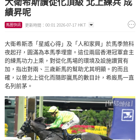
大衛希斯讚從化頂級 北上練兵 成
績昇呢
更新時間：00:01 2026-07-17 HKT
馬圈快訊
大衛希斯憑「星威心得」及「人和家興」於馬季煞科
夜起孖，圓滿為本馬季埋齋。這位兩屆香港冠軍倉主
的練馬功力上乘，對從化馬場的環境及設施讚賞有
加，指出對兩、三歲新馬的幫助尤其明顯。的而且
確，以曾北上從化而隨即贏馬的數目計，希廄馬一直
名列前茅。